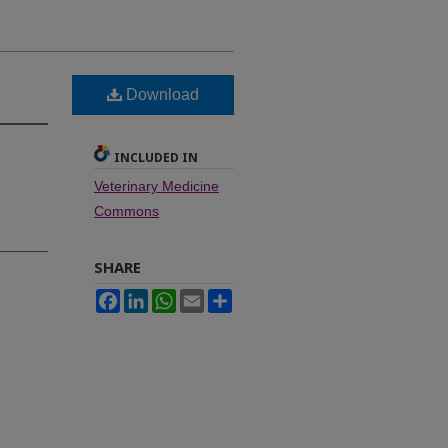
Download
INCLUDED IN
Veterinary Medicine
Commons
SHARE
Facebook
LinkedIn
WhatsApp
Email
Share