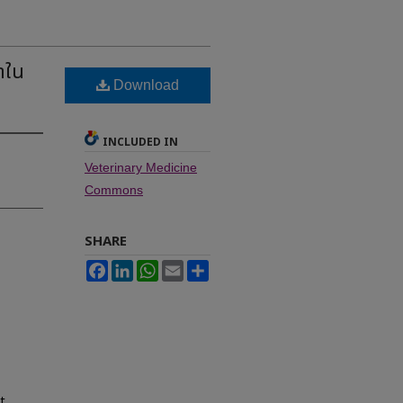
าใน
Download
INCLUDED IN
Veterinary Medicine
Commons
SHARE
Facebook
LinkedIn
WhatsApp
Email
Share
rt