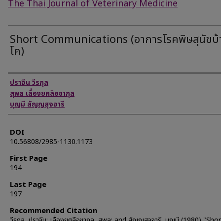
The Thai Journal of Veterinary Medicine
Short Communications (อาการโรคพิษสุนัขบ้
โค)
Authors
ปราจีน วีรกุล
สุพล เลื่องยศลือชากุล
บุญมี สัญญสุจจารี
DOI
10.56808/2985-1130.1173
First Page
194
Last Page
197
Recommended Citation
วีรกุล, ปราจีน; เลื่องยศลือชากุล, สุพล; and สัญญสุจจารี, บุญมี (1980) "Sho