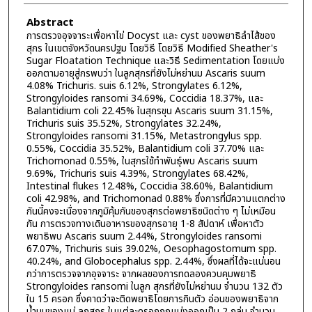
Abstract
การตรวจอุจจาระเพื่อหาไข่ Docyst และ cyst ของพยาธิลําไส้ของ
สุกร ในเขตจังหวัดนครปฐม โดยวิธี โดยวิธี Modified Sheather's
Sugar Floatation Technique และวิธี Sedimentation โดยแบ่ง
ออกตามอายุสู่กรพบว่า ในลูกสุกรที่ยังไม่หย่านม Ascaris suum
4.08% Trichuris. suis 6.12%, Strongylates 6.12%,
Strongyloides ransomi 34.69%, Coccidia 18.37%, และ
Balantidium coli 22.45% ในสุกรขุน Ascaris suum 31.15%,
Trichuris suis 35.52%, Strongylates 32.24%,
Strongyloides ransomi 31.15%, Metastrongylus spp.
0.55%, Coccidia 35.52%, Balantidium coli 37.70% และ
Trichomonad 0.55%, ในสุกรใช้ทําพันธุ์พบ Ascaris suum
9.69%, Trichuris suis 4.39%, Strongylates 68.42%,
Intestinal flukes 12.48%, Coccidia 38.60%, Balantidium
coli 42.98%, and Trichomonad 0.88% ซึ่งการที่มีความแตกต่าง
กันนี้คงจะเนื่องจากภูมิคุ้มกันของสุกรต่อพยาธิชนิดต่าง ๆ ไม่เหมือน
กัน การตรวจทางเดินอาหารของสุกรอายุ 1-8 สัปดาห์ เพื่อหาตัว
พยาธิพบ Ascaris suum 2.44%, Strongyloides ransomi
67.07%, Trichuris suis 39.02%, Oesophagostomum spp.
40.24%, and Globocephalus spp. 2.44%, ซึ่งผลที่ได้จะแน่นอน
กว่าการตรวจจากอุจจาระ จากผลของการทดลองควบคุมพยาธิ
Strongyloides ransomi ในลูก สุกรที่ยังไม่หย่านม จำนวน 132 ตัว
ใน 15 ครอก ซึ่งคาดว่าจะติดพยาธิโดยการกินตัว อ่อนของพยาธิจาก
น้ำนมของแม่ ลูกสุกร ในแต่ละครอกถูกแบ่งออกเป็น 2 กลุ่ม จำนวน