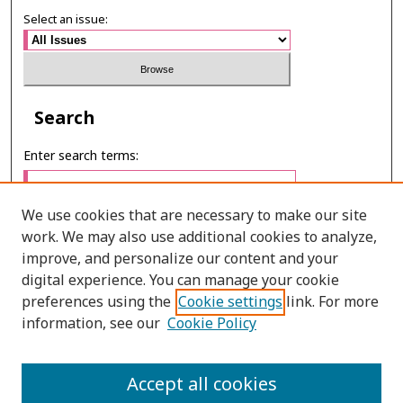
Select an issue:
Search
Enter search terms:
We use cookies that are necessary to make our site
work. We may also use additional cookies to analyze,
Select context to search:
improve, and personalize our content and your
digital experience. You can manage your cookie
preferences using the
Cookie settings
link. For more
Advanced Search
information, see our
Cookie Policy
ONLINE ISSN: 2985-1130
Accept all cookies
PRINT ISSN: 0125-6491