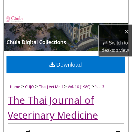
Search
Browse Collections
×
My Account
Switch to
About
desktop
view
Digital Commons Network™
Download
>
>
>
>
Home
CUJO
Thai J Vet Med
Vol. 10 (1980)
Iss. 3
The Thai Journal of
Veterinary Medicine