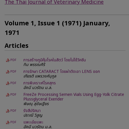
The Thai Journal of Veterinary Medicine
Volume 1, Issue 1 (1971) January,
1971
Articles
การสร้างภูมิคุ้มโรคในสัตว์ โดยไม่ใช้วัคซีน
PDF
ทิม พรรณศิริ
การรักษา CATARACT โดยผ่าตัดเอา LENS ออก
PDF
เกียรติ แพรวงศ์นุกูล
การพิเคราะห์โรคสุกร
PDF
อัคนี นวรัตน ม.ล.
FreeZe Processing Semen Vials Using Egg-Yolk Citrate
PDF
Plussglyceral Exender
พิษณุ สุขัษเฐียร
รังสีปริศนา
PDF
ปราณี วิสูญ
แพะเอ๋ยแพะ
PDF
อัคนี นวรัตน ม.ล.