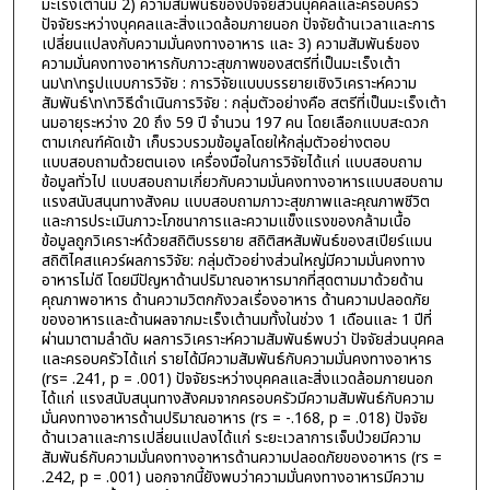
มะเร็งเต้านม 2) ความสัมพันธ์ของปัจจัยส่วนบุคคลและครอบครัว
ปัจจัยระหว่างบุคคลและสิ่งแวดล้อมภายนอก ปัจจัยด้านเวลาและการ
เปลี่ยนแปลงกับความมั่นคงทางอาหาร และ 3) ความสัมพันธ์ของ
ความมั่นคงทางอาหารกับภาวะสุขภาพของสตรีที่เป็นมะเร็งเต้า
นม\n\nรูปแบบการวิจัย : การวิจัยแบบบรรยายเชิงวิเคราะห์ความ
สัมพันธ์\n\nวิธีดําเนินการวิจัย : กลุ่มตัวอย่างคือ สตรีที่เป็นมะเร็งเต้า
นมอายุระหว่าง 20 ถึง 59 ปี จํานวน 197 คน โดยเลือกแบบสะดวก
ตามเกณฑ์คัดเข้า เก็บรวบรวมข้อมูลโดยให้กลุ่มตัวอย่างตอบ
แบบสอบถามด้วยตนเอง เครื่องมือในการวิจัยได้แก่ แบบสอบถาม
ข้อมูลทั่วไป แบบสอบถามเกี่ยวกับความมั่นคงทางอาหารแบบสอบถาม
แรงสนับสนุนทางสังคม แบบสอบถามภาวะสุขภาพและคุณภาพชีวิต
และการประเมินภาวะโภชนาการและความแข็งแรงของกล้ามเนื้อ
ข้อมูลถูกวิเคราะห์ด้วยสถิติบรรยาย สถิติสหสัมพันธ์ของสเปียร์แมน
สถิติไคสแควร์ผลการวิจัย: กลุ่มตัวอย่างส่วนใหญ่มีความมั่นคงทาง
อาหารไม่ดี โดยมีปัญหาด้านปริมาณอาหารมากที่สุดตามมาด้วยด้าน
คุณภาพอาหาร ด้านความวิตกกังวลเรื่องอาหาร ด้านความปลอดภัย
ของอาหารและด้านผลจากมะเร็งเต้านมทั้งในช่วง 1 เดือนและ 1 ปีที่
ผ่านมาตามลําดับ ผลการวิเคราะห์ความสัมพันธ์พบว่า ปัจจัยส่วนบุคคล
และครอบครัวได้แก่ รายได้มีความสัมพันธ์กับความมั่นคงทางอาหาร
(rs= .241, p = .001) ปัจจัยระหว่างบุคคลและสิ่งแวดล้อมภายนอก
ได้แก่ แรงสนับสนุนทางสังคมจากครอบครัวมีความสัมพันธ์กับความ
มั่นคงทางอาหารด้านปริมาณอาหาร (rs = -.168, p = .018) ปัจจัย
ด้านเวลาและการเปลี่ยนแปลงได้แก่ ระยะเวลาการเจ็บป่วยมีความ
สัมพันธ์กับความมั่นคงทางอาหารด้านความปลอดภัยของอาหาร (rs =
.242, p = .001) นอกจากนี้ยังพบว่าความมั่นคงทางอาหารมีความ