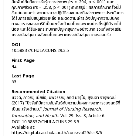
สัมพันธ์กับทั้งการรับรู้ภาวะสุขภาพ (rs = .294, p < .001) และ
คุณภาพชีวิต (rs = .258, p < .001)\n\nสรุป : ผลการศึกษาครั้งนี้มี
ข้อเสนอแนะว่า พยาบาลเวชปฏิบัติชุมชนและทีมสุขภาพควรประเมินการ
ได้รับการสนับสนุนช่วยเหลือ และติดตามเฝ้าระวังปัญหาความมั่นคง
ทางอาหารของสตรีที่เป็นมะเร็งเต้านมโดยเฉพาะอย่างยิ่งผู้ที่มีรายได้
น้อย และได้รับผลกระทบจากปัญหาสุขภาพอย่างมาก รวมทั้งส่งเสริม
แรงสนับสนุนทางสังคมโดยเฉพาะแรงสนับสนุนจากครอบครัว
DOI
10.58837/CHULA.CUNS.29.3.5
First Page
42
Last Page
53
Recommended Citation
แววดี, ภาวิณี; เปียซื่อ, นพวรรณ; and มารุโอ, สุจินดา จารุพัฒน์
(2017) "ปัจจัยที่มีความสัมพันธ์กับความมั่นคงทางอาหารของสตรีที่
เป็นมะเร็งเต้านม,"
Journal of Nursing Research,
Innovation, and Health
: Vol. 29: Iss. 3, Article 6.
DOI: 10.58837/CHULA.CUNS.29.3.5
Available at:
https://digital.car.chula.ac.th/cuns/vol29/iss3/6