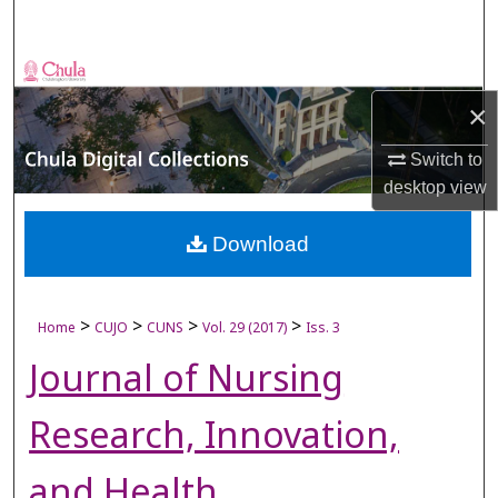
Search
Browse Collections
×
My Account
Switch to
About
desktop
view
Digital Commons Network™
Download
>
>
>
>
Home
CUJO
CUNS
Vol. 29 (2017)
Iss. 3
Journal of Nursing
Research, Innovation,
and Health