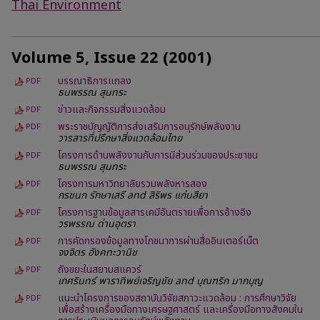
Thai Environment
Volume 5, Issue 22 (2001)
บรรณาธิการแถลง
PDF
ธนพรรณ สุนทระ
ข่าวและกิจกรรมสิ่งแวดล้อม
PDF
พระราชบัญญัติการส่งเสริมการอนุรักษ์พลังงาน
PDF
วารสารที่ปรึกษาสิ่งแวดล้อมไทย
โครงการด้านพลังงานกับการมีส่วนร่วมของประชาชน
PDF
ธนพรรณ สุนทระ
โครงการมหาวิทยาลัยรวมพลังหารสอง
PDF
กรชนก รักษาเสรี and สิริพร แก่นสียา
โครงการฐานข้อมูลสารเคมีอันตรายเพื่อการอ้างอิง
PDF
วรพรรณ ด่านอุตรา
การคัดกรองข้อมูลทางโภชนาการผ่านสื่ออินเตอร์เน็ต
PDF
จงจิตร อังคทะวานิช
ถังขยะในสยามสแควร์
PDF
เกศรินทร์ พาราทิพย์เจริญชัย and บุณฑริก มากบุญ
แนะนำโครงการของสถาบันวิจัยสภาวะแวดล้อม : การศึกษาวิจัย
PDF
เพื่อสร้างเครื่องมือทางเศรษฐศาสตร์ และเครื่องมือทางสังคมใน