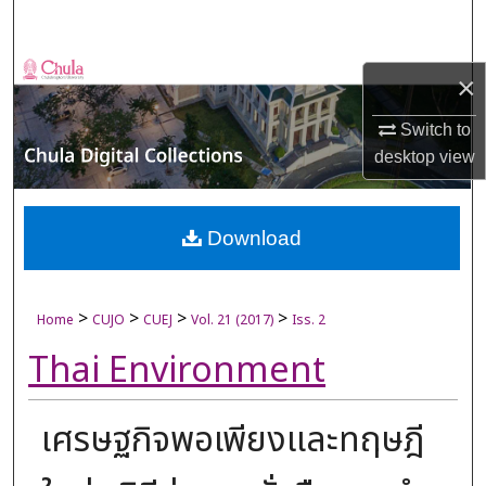
Search
Browse Collections
×
My Account
Switch to
desktop
view
About
Digital Commons Network™
Download
>
>
>
>
Home
CUJO
CUEJ
Vol. 21 (2017)
Iss. 2
Thai Environment
เศรษฐกิจพอเพียงและทฤษฎี