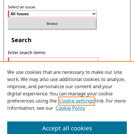
Select an issue:
Search
Enter search terms:
We use cookies that are necessary to make our site
work. We may also use additional cookies to analyze,
Select context to search:
improve, and personalize our content and your
digital experience. You can manage your cookie
preferences using the
Cookie settings
link. For more
Advanced Search
information, see our
Cookie Policy
ONLINE ISSN: 2586-9248
Accept all cookies
PRINT ISSN: 0859-3868