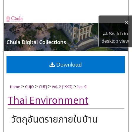
Search
Browse Collections
×
Switch to
My Account
desktop
view
About
Digital Commons Network™
Download
>
>
>
>
Home
CUJO
CUEJ
Vol. 2 (1997)
Iss. 9
Thai Environment
วัตถุอันตรายภายในบ้าน