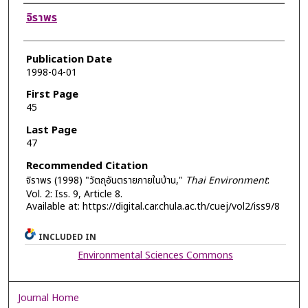
Authors
จิราพร
Publication Date
1998-04-01
First Page
45
Last Page
47
Recommended Citation
จิราพร (1998) "วัตถุอันตรายภายในบ้าน,"
Thai Environment
:
Vol. 2: Iss. 9, Article 8.
Available at: https://digital.car.chula.ac.th/cuej/vol2/iss9/8
INCLUDED IN
Environmental Sciences Commons
Journal Home