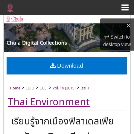
Menu
Home
Search
×
Browse Collections
Switch to
desktop
view
My Account
About
Download
Digital Commons Network™
>
>
>
>
Home
CUJO
CUEJ
Vol. 19 (2015)
Iss. 1
Thai Environment
เรียนรู้จากเมืองฟิลาเดลเฟีย