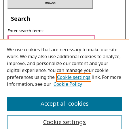
Search
Enter search terms:
We use cookies that are necessary to make our site
work. We may also use additional cookies to analyze,
Select context to search:
improve, and personalize our content and your
digital experience. You can manage your cookie
preferences using the
Cookie settings
link. For more
Advanced Search
information, see our
Cookie Policy
ONLINE ISSN: 2586-9248
Accept all cookies
PRINT ISSN: 0859-3868
Cookie settings