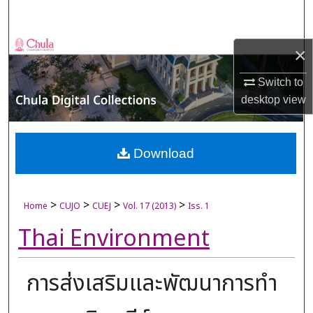
Search
Browse Collections
×
My Account
Switch to
desktop
view
About
Digital Commons Network™
Download
>
>
>
>
Home
CUJO
CUEJ
Vol. 17 (2013)
Iss. 1
Thai Environment
การส่งเสริมและพัฒนาการทำ