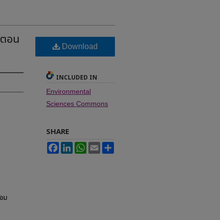
 (ตอน
Download
INCLUDED IN
Environmental
Sciences Commons
SHARE
Facebook
LinkedIn
WhatsApp
Email
Share
้อม