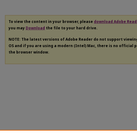
To view the content in your browser, please
download Adobe Read
you may
Download
the file to your hard drive.
NOTE: The latest versions of Adobe Reader do not support viewi
OS and if you are using a modern (Intel) Mac, there is no official 
the browser window.