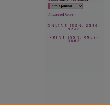
Advanced Search
ONLINE ISSN: 2586-
9248
PRINT ISSN: 0859-
3868