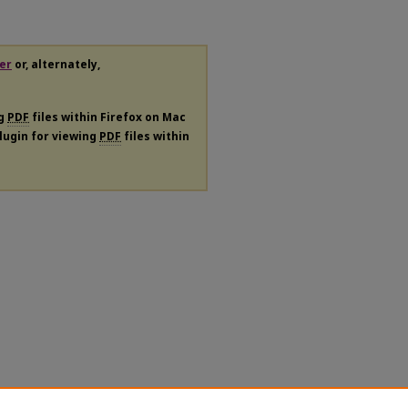
er
or, alternately,
ng
PDF
files within Firefox on Mac
plugin for viewing
PDF
files within