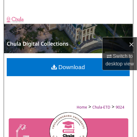
Search
Browse Collections
My Account
×
About
Switch to
desktop
view
Digital Commons Network™
Download
>
>
Home
Chula-ETD
9024