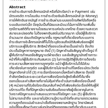
Abstract
การชำระเงินทางอิเล็กทรอนิกส์ หรือที่มักเรียกว่า e-Payment เช่น
บัตรเครดิต การโอนเงิน การชำระด้วยเงินอิเล็กทรอนิกส์ (e-Money)
การให้หักเงินจากบัญชี การชำระเงินผ่านระบบของโทรศัพท์มือถือหรือ
ระบบอินเตอร์เน็ต ปัจจุบันเป็นที่นิยมและมีแนวโน้มการใช้งานเพิ่มขึ้น
ทุกปีตามสถิติที่รายงานโดยธนาคารแห่งประเทศไทย ด้วยความสะดวก
สบายและปลอดภัย ไม่ต้องพกเงินสดในปริมาณมาก เมื่อมีผู้ใช้บริการ
จำนวนมาก ย่อมเกิดปัญหามากขึ้น กฎหมายที่เกี่ยวข้องกับระบบการ
ชำระเงินทางอิเล็กทรอนิกส์ก็ไม่ได้ระบุชัดเจนถึงนิติสัมพันธ์ของผู้ให้
บริการและผู้ใช้บริการ สิทธิหน้าที่ของแต่ละฝ่ายเป็นอย่างไร จึงเกิด
ประเด็นปัญหาทางกฎหมาย ดังนี้ (1) ปัญหาด้านข้อสัญญาสำเร็จรูป ที่
ผู้ให้บริการกำหนดข้อสัญญาแต่ฝ่ายเดียว และข้อสัญญามักสร้างภาระ
หน้าที่ให้แก่ผู้ใช้บริการเกินสมควร (2) ในทางปฏิบัติผู้ใช้บริการต้องรับ
ภาระความเสียหายจากการถูกทุจริต แม้ว่าผู้ใช้บริการไม่ได้มีส่วน
เกี่ยวข้องในการทุจริต และผู้ใช้บริการไม่อาจเข้าแก้ไขหรือระมัดระวังต่อ
ปัญหาดังกล่าวได้ (3) การเรียกร้องดอกเบี้ยหรือค่าเสียหาย ต้องใช้
กำลังทรัพย์และระยะเวลาในการฟ้องร้องต่อสู้คดีเพื่อให้ได้มาซึ่ง
ดอกเบี้ยและค่าเสียหายที่อาจไม่คุ้มค่าที่จะดำเนินการฟ้องร้องเป็นคดี
(4) หน่วยงานที่รับข้อร้องเรียนกลับทำหน้าที่เพียงส่งต่อเรื่องให้กับผู้ให้
บริการแก้ไข ทั้งที่ปัญหามีความซับซ้อนต้องอาศัยผู้เชี่ยวชาญในการ
วิเคราะห์ปัญหาและนำเสนอแนวทางแก้ไขปัญหา และ (5) ผู้ใช้บริการ
ไม่สามารถเข้าถึง และอาจไม่มีความรู้ความเข้าใจที่จะสามารถตรวจสอบ
ความถูกต้องแม่นยำและน่าเชื่อถือของพยานหลักฐาน วิทยานิพนธ์
ฉบับนี้จึงจะศึกษาวิเคราะห์บทบัญญัติของกฎหมายที่เกี่ยวกับระบบการ