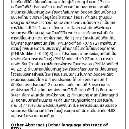
โรงเรียนดิจิทัล ใช้เทคนิคเดลฟายโดยผู้เชี่ยวชาญ จำนวน 17 ท่าน
เครื่องมือที่ใช้ ประกอบด้วย แบบสัมภาษณ์ แบบสอบถาม และคู่มือ
ระบบการเปลี่ยนผ่านสู่โรงเรียนดิจิทัลในภาคตะวันออกเฉียงเหนือตอน
บนของไทย วิเคราะห์ข้อมูลโดยใช้ ความถี่ ร้อยละ ค่าเฉลี่ย ฐานนิยม
มัธยฐาน พิสัยระหว่างควอไทล์ และวิเคราะห์ความต้องการจำเป็น ผล
การวิจัยสรุปได้ว่า 1. ผลการศึกษาความต้องการจำเป็นเพื่อพัฒนา
ระบบการเปลี่ยนผ่านสู่โรงเรียนดิจิทัล พบว่า ความต้องการจำเป็นใน
การเปลี่ยนผ่าน แต่ละองค์ประกอบ คือ 1) การใช้เทคโนโลยีเพื่อแก้ไข
ปัญหารายบุคคลของนักเรียน (PNIModified =0.19) 2) การพัฒนา
ความรู้ ทักษะและความเชี่ยวชาญในด้านการใช้เทคโนโลยีของบุคลากร
(PNIModified =0.20) 3) การใช้ประโยชน์จากแหล่งข้อมูลเปิดที่เป็น
แหล่งทรัพยากรการเรียนรู้ (PNIModified =0.22)และ 4) การนำ
แหล่งเรียนรู้ทางไกล มาใช้ในการจัดการเรียนการสอน (PNIModified
=0.22) 2. ระบบการเปลี่ยนผ่านสู่โรงเรียนดิจิทัลระบบการเปลี่ยนผ่านสู่
โรงเรียนดิจิทัลสำหรับโรงเรียนประถมเอกชน ในภาคตะวันออกเฉียง
เหนือตอนบนของไทย มี 4 องค์ประกอบ ได้แก่ องค์ประกอบที่ 1
นักเรียน องค์ประกอบที่ 2 บุคลากร องค์ประกอบที่ 3 กระบวนการ
องค์ประกอบที่ 4 รูปแบบองค์กร โดยมี 5 ขั้นตอน ดังนี้ 1) ศึกษาและ
วิเคราะห์สภาพในแต่ละองค์ประกอบ 2) กำหนดยุทธศาสตร์เชิงกลยุทธ์
3) ออกแบบการดำเนินการ 4) ดำเนินการปฏิบัติเพื่อการเปลี่ยนผ่าน
และ 5) การประเมินเพื่อปรับปรุงพัฒนา 3. ผลการประเมินและรับรอง
ระบบการเปลี่ยนผ่านดิจิทัลฯ โดยผู้ทรงคุณวุฒิ มีค่าเฉลี่ยเท่ากับ 4.88
อยู่ในระดับเหมาะสมมากที่สุด
Other Abstract (Other language abstract of
ETD)