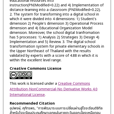
educational resourses into
instruction(PNIModified=0.22) and 4) Implementation of
distance-learning into a classroom (PNIModified=0.22).
2. The system for transforming into a digital school in
which it were divided into 4 dimensions: 1) Student's
dimension 2) People's dimension 3) Operational Process
dimension and 4) Educational Organization Model
dimension. Moreover, the school digital tranfromation
has 5 processes: 1) Analysis 2) Strategies 3) Design 4)
Implementation and 5) Review. 3. The digital school
transformation system for private elementary schools in
the Upper Northeast of Thailand with the results
validated by experts with a score of 4.88 in which it is
within the excellent level range.
Creative Commons License
This work is licensed under a
Creative Commons
Attribution-NonCommercial-No Derivative Works 4.0
International License
.
Recommended Citation
อุปพงษ์, ศุภัทรพร, "การพัฒนาระบบการเปลี่ยนผ่านสู่โรงเรียนดิจิทัล
สำหรับโรงเรียนประถมศึกษาเอกชนในภาคตะวันออกเฉียงเหนือตอน