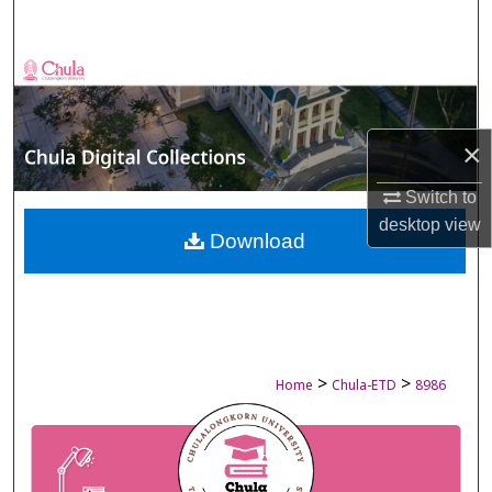
Search
Browse Collections
My Account
×
About
Switch to
desktop
view
Digital Commons Network™
Download
>
>
Home
Chula-ETD
8986