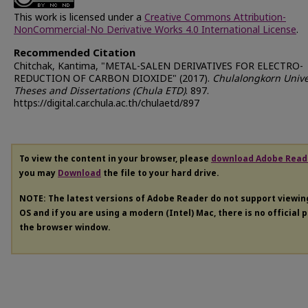
This work is licensed under a
Creative Commons Attribution-
NonCommercial-No Derivative Works 4.0 International License
.
Recommended Citation
Chitchak, Kantima, "METAL-SALEN DERIVATIVES FOR ELECTRO-
REDUCTION OF CARBON DIOXIDE" (2017).
Chulalongkorn Unive
Theses and Dissertations (Chula ETD)
. 897.
https://digital.car.chula.ac.th/chulaetd/897
To view the content in your browser, please
download Adobe Read
you may
Download
the file to your hard drive.
NOTE: The latest versions of Adobe Reader do not support viewi
OS and if you are using a modern (Intel) Mac, there is no official 
the browser window.