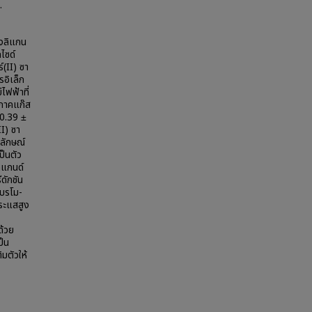
.
งลิแกน
ไซด์
์(II) ซา
รอิเล็ก
ไฟฟ้าที่
ฏภาคแก๊ส
(0.39 ±
I) ซา
กลักษณ์
ป็นตัว
ิแกนด์
ดักชัน
โบรโม-
กระแสสูง
ด้วย
ป็น
มตัวให้