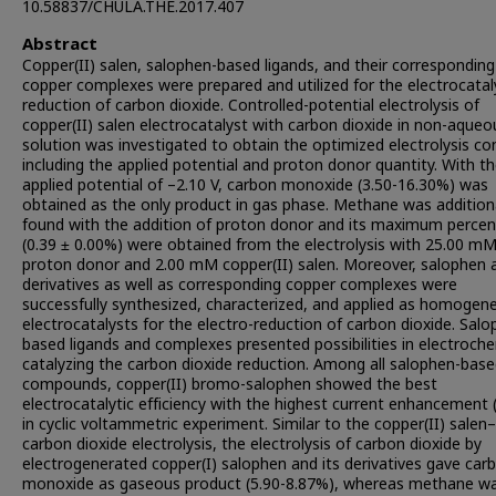
10.58837/CHULA.THE.2017.407
Abstract
Copper(II) salen, salophen-based ligands, and their corresponding
copper complexes were prepared and utilized for the electrocatal
reduction of carbon dioxide. Controlled-potential electrolysis of
copper(II) salen electrocatalyst with carbon dioxide in non-aqueo
solution was investigated to obtain the optimized electrolysis co
including the applied potential and proton donor quantity. With t
applied potential of –2.10 V, carbon monoxide (3.50-16.30%) was
obtained as the only product in gas phase. Methane was additiona
found with the addition of proton donor and its maximum perce
(0.39 ± 0.00%) were obtained from the electrolysis with 25.00 m
proton donor and 2.00 mM copper(II) salen. Moreover, salophen a
derivatives as well as corresponding copper complexes were
successfully synthesized, characterized, and applied as homogen
electrocatalysts for the electro-reduction of carbon dioxide. Salo
based ligands and complexes presented possibilities in electroche
catalyzing the carbon dioxide reduction. Among all salophen-bas
compounds, copper(II) bromo-salophen showed the best
electrocatalytic efficiency with the highest current enhancement
in cyclic voltammetric experiment. Similar to the copper(II) salen–
carbon dioxide electrolysis, the electrolysis of carbon dioxide by
electrogenerated copper(I) salophen and its derivatives gave car
monoxide as gaseous product (5.90-8.87%), whereas methane w