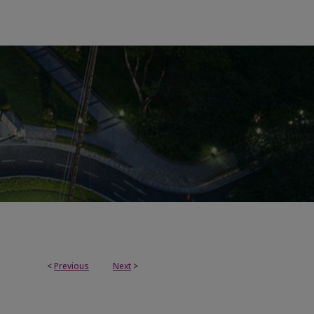
<
Previous
Next
>