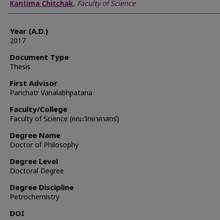
Author
Kantima Chitchak
,
Faculty of Science
Year (A.D.)
2017
Document Type
Thesis
First Advisor
Parichatr Vanalabhpatana
Faculty/College
Faculty of Science (คณะวิทยาศาสตร์)
Degree Name
Doctor of Philosophy
Degree Level
Doctoral Degree
Degree Discipline
Petrochemistry
DOI