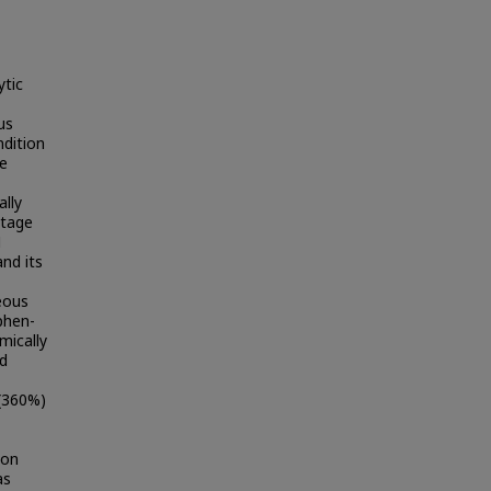
ytic
us
ndition
he
lly
ntage
M
nd its
eous
phen-
mically
ed
 (360%)
bon
as