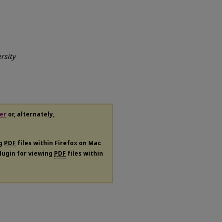
rsity
er
or, alternately,
ng
PDF
files within Firefox on Mac
plugin for viewing
PDF
files within