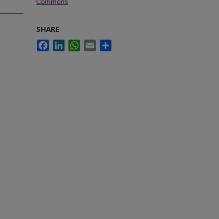
Commons
SHARE
Facebook
LinkedIn
WhatsApp
Email
Share