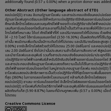
additionally found (0.57 ± 0.00%) when a proton donor was added
Other Abstract (Other language abstract of ETD)
คอปเปอร์(II) ซาเลน ลิแกนด์ฐานซาโลเฟน และสารประกอบเชิงซ้อนคอปเปอร์ขอ
ด์ฐานซาโลเฟนถูกเตรียมและใช้สำหรับการเร่งปฏิกิริยารีดักชันของคาร์บอนไดออก
ศึกษาอิเล็กโทรไลซิสแบบควบคุมศักย์ไฟฟ้าของตัวเร่งปฏิกิริยาเชิงไฟฟ้าคอปเปอร
เลนกับคาร์บอนไดออกไซด์ในสารละลายที่ไม่ใช่น้ำเป็นตัวทำละลายเพื่อให้ได้ภาวะกา
โทรไลซิสที่เหมาะสม ได้แก่ ศักย์ไฟฟ้าที่ให้ และปริมาณของตัวให้โปรตอน ด้วยศักย์
ให้ –2.10 โวลต์ ได้คาร์บอนมอนอกไซด์ (3.50-16.30%) เป็นผลิตภัณฑ์ที่ได้ในวั
เท่านั้น พบมีเทนเพิ่มเติมเมื่อมีการเติมตัวให้โปรตอน และมีปริมาณร้อยละสูงสุด 
0.00%) จากอิเล็กโทรไลซิสด้วยตัวให้โปรตอน 25.00 มิลลิโมลาร์ และคอปเปอร์(I
เลน 2.00 มิลลิโมลาร์ ยิ่งไปกว่านั้นประสบความสำเร็จในการสังเคราะห์ พิสูจน์เอ
และนำซาโลเฟนและอนุพันธ์ รวมทั้งสารประกอบเชิงซ้อนคอปเปอร์มาประยุกต์ใช้เ
เร่งปฏิกิริยาทางไฟฟ้าเอกพันธ์สำหรับรีดักชันเชิงไฟฟ้าของคาร์บอนไดออกไซด์ ล
และสารประกอบเชิงซ้อนฐานซาโลเฟนแสดงถึงความเป็นไปได้ในการเร่งปฏิกิริยารี
เชิงไฟฟ้าของคาร์บอนไดออกไซด์ ในหมู่สารประกอบฐานซาโลเฟน คอปเปอร์(II) 
ซาโลเฟนแสดงประสิทธิภาพการเป็นตัวเร่งปฏิกิริยาที่ดีที่สุดโดยการเพิ่มขึ้นของ
ที่สุด (360%) ในการทดลองไซคลิกโวลแทมเมทรี คล้ายกับอิเล็กโทรไลซิสของ
คอปเปอร์(II) ซาเลน–คาร์บอนไดออกไซด์ อิเล็กโทรไลซิสของคาร์บอนไดออกไซด์
คอปเปอร์(I) ซาโลเฟนที่เกิดโดยวิธีทางไฟฟ้าและอนุพันธ์ให้คาร์บอนมอนอกไซด์เ
ผลิตภัณฑ์แก๊ส (5.90-8.87%) ในขณะที่มีเทนถูกพบเพิ่ม (0.57 ± 0.00%) เมื่อเติ
โปรตอน
Creative Commons License