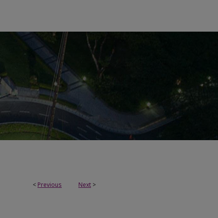
<
Previous
Next
>