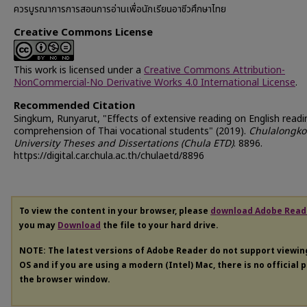
ควรบูรณาการการสอนการอ่านเพื่อนักเรียนอาชีวศึกษาไทย
Creative Commons License
This work is licensed under a
Creative Commons Attribution-
NonCommercial-No Derivative Works 4.0 International License
.
Recommended Citation
Singkum, Runyarut, "Effects of extensive reading on English readi
comprehension of Thai vocational students" (2019).
Chulalongko
University Theses and Dissertations (Chula ETD)
. 8896.
https://digital.car.chula.ac.th/chulaetd/8896
To view the content in your browser, please
download Adobe Read
you may
Download
the file to your hard drive.
NOTE: The latest versions of Adobe Reader do not support viewi
OS and if you are using a modern (Intel) Mac, there is no official 
the browser window.