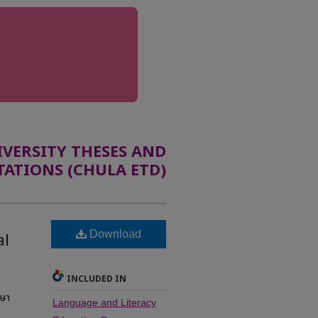
ERSITY THESES AND
TATIONS (CHULA ETD)
Download
al
INCLUDED IN
กษา
Language and Literacy