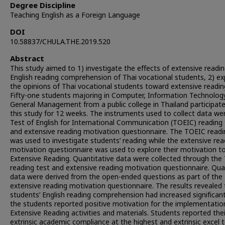
Degree Discipline
Teaching English as a Foreign Language
DOI
10.58837/CHULA.THE.2019.520
Abstract
This study aimed to 1) investigate the effects of extensive readi
English reading comprehension of Thai vocational students, 2) ex
the opinions of Thai vocational students toward extensive readin
Fifty-one students majoring in Computer, Information Technolog
General Management from a public college in Thailand participate
this study for 12 weeks. The instruments used to collect data we
Test of English for International Communication (TOEIC) reading 
and extensive reading motivation questionnaire. The TOEIC readi
was used to investigate students’ reading while the extensive rea
motivation questionnaire was used to explore their motivation 
Extensive Reading. Quantitative data were collected through the
reading test and extensive reading motivation questionnaire. Qual
data were derived from the open-ended questions as part of the
extensive reading motivation questionnaire. The results revealed 
students’ English reading comprehension had increased significantl
the students reported positive motivation for the implementatio
Extensive Reading activities and materials. Students reported thei
extrinsic academic compliance at the highest and extrinsic excel 