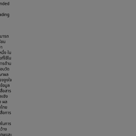
ended
ading
ามารถ
ียน
ชา
นึ่ง ใน
ี่ใช้ใน
สารด้าน
อบวัด
กษาผล
งจูงใจ
ข้อมูล
ื่อสาร
ลเชิง
ง ผล
าไทย
สื่อการ
c
ศในการ
กว้าง
งกฤษและ