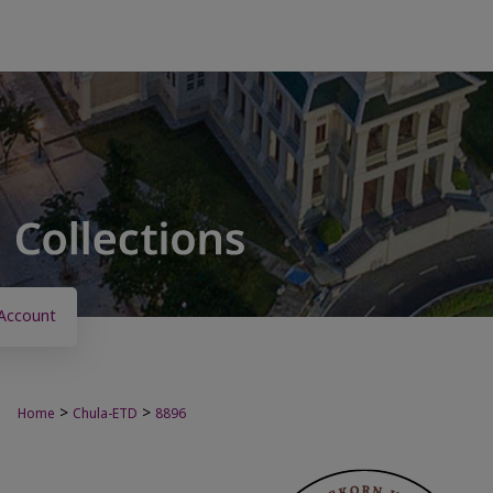
Account
>
>
Home
Chula-ETD
8896