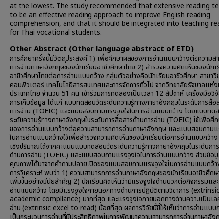
at the lowest. The study recommended that extensive reading t
to be an effective reading approach to improve English reading
comprehension, and that it should be integrated into teaching re
for Thai vocational students. ​
Other Abstract (Other language abstract of ETD)
การศึกษาครั้งนี้มีวัตถุประสงค์ 1) เพื่อศึกษาผลของการอ่านแบบกว้างต่อความส
การอ่านภาษาอังกฤษของนักเรียนอาชีวศึกษาไทย 2) สำรวจความคิดเห็นของนักเร
อาชีวศึกษาไทยต่อการอ่านแบบกว้าง กลุ่มตัวอย่างคือนักเรียนอาชีวศึกษา สาขาวิ
คอมพิวเตอร์ เทคโนโลยีสารสนเทศและการจัดการทั่วไป จากวิทยาลัยรัฐบาลแห่งห
ประเทศไทย จำนวน 51 คน เข้าร่วมการทดลองเป็นเวลา 12 สัปดาห์ เครื่องมือวิจัยท
การเก็บข้อมูล ได้แก่ แบบทดสอบวัดระดับความรู้ทางภาษาอังกฤษในระดับการสื่อ
การอ่าน (TOEIC) และแบบสอบถามแรงจูงใจในการอ่านแบบกว้าง โดยแบบทดส
ระดับความรู้ทางภาษาอังกฤษในระดับการสื่อสารด้านการอ่าน (TOEIC) ใช้เพื่อศึ
ของการอ่านแบบกว้างต่อความสามารถการอ่านภาษาอังกฤษ และแบบสอบถามแร
ในการอ่านแบบกว้างใช้เพื่อสำรวจความคิดเห็นของนักเรียนต่อการอ่านแบบกว้าง 
เชิงปริมาณได้จากคะแนนแบบทดสอบวัดระดับความรู้ทางภาษาอังกฤษในระดับการส
ด้านการอ่าน (TOEIC) และแบบสอบถามแรงจูงใจในการอ่านแบบกว้าง ส่วนข้อมู
คุณภาพได้มาจากคำถามปลายเปิดของแบบสอบถามแรงจูงใจในการอ่านแบบกว้า
การวิเคราะห์ พบว่า 1) ความสามารถการอ่านภาษาอังกฤษของนักเรียนอาชีวศึกษ
เพิ่มขึ้นอย่างมีนัยสำคัญ 2) นักเรียนคิดเห็นว่ามีแรงจูงใจด้านบวกต่อกิจกรรมและ
อ่านแบบกว้าง โดยมีแรงจูงใจภายนอกทางด้านการปฏิบัติตามวิชาการ (extrinsi
academic compliance) มากที่สุด และแรงจูงใจภายนอกทางด้านความเป็นเลิ
อ่าน (extrinsic excel to read) น้อยที่สุด ผลการวิจัยนี้ชี้ให้เห็นว่าการอ่านแบบ
เป็นกระบวนการอ่านที่มีประสิทธิภาพในการพัฒนาความสามารถการอ่านภาษาอั