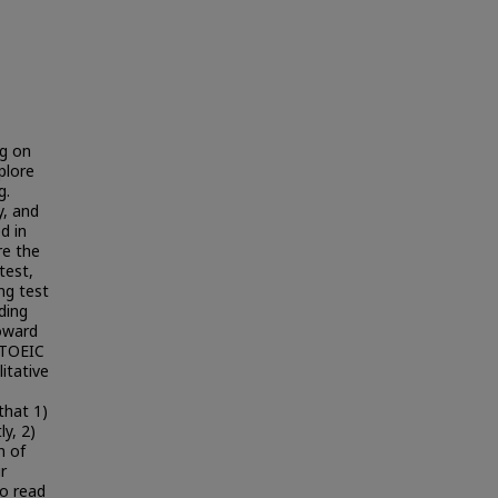
ng on
plore
g.
y, and
d in
re the
test,
ng test
ding
toward
 TOEIC
itative
that 1)
y, 2)
n of
r
to read