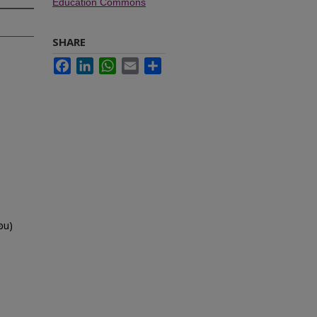
Education Commons
SHARE
Facebook
LinkedIn
WhatsApp
Email
Share
อน)