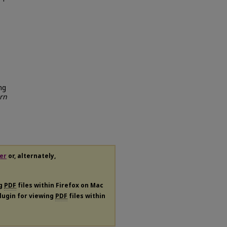
ng
rn
er
or, alternately,
ng
PDF
files within Firefox on Mac
plugin for viewing
PDF
files within