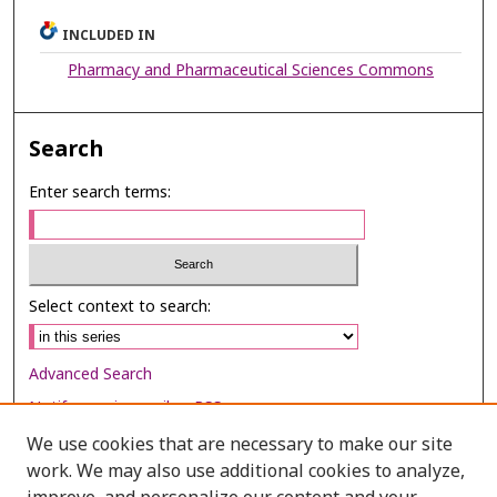
INCLUDED IN
Pharmacy and Pharmaceutical Sciences Commons
Search
Enter search terms:
Select context to search:
Advanced Search
Notify me via email or
RSS
We use cookies that are necessary to make our site
Browse
work. We may also use additional cookies to analyze,
Collections