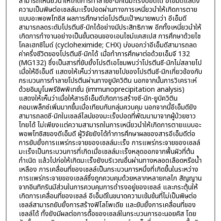
สามารถเหนี่ยวนำให้เกิดการทำลายซี-มิกในมะเร็งปอดได้ อีเอ็มดีแสดง
ความเป็นพิษต่อเซลล์มะเร็งปอดผ่านทางการเหนี่ยวนำให้เกิดการตาย
แบบอะพอพโทซิส ผลการศึกษาต่อโปรตีนเป้าหมายพบว่า อีเอ็มดี
สามารถลดระดับโปรตีนซี-มิกได้อย่างมีประสิทธิภาพ อีกทั้งเหนี่ยวนำให้
เกิดการทำงานอย่างเป็นขั้นตอนของเอนไซม์แคสเปส การศึกษาด้วยไซ
โคลเฮกซิไมด์ (cycloheximide; CHX) บ่งบอกว่าอีเอ็มดีสามารถลด
ค่าครึ่งชีวิตของโปรตีนซี-มิกได้ เมื่อทำการศึกษาต่อด้วยเอ็มจี 132
(MG132) ซึ่งเป็นสารที่ยับยั้งโปรตีเอโซมพบว่าโปรตีนซี-มิกไม่สลายไป
เมื่อให้อีเอ็มดี แสดงให้เห็นว่าการสลายไปของโปรตีนซี-มิกเกี่ยวข้องกับ
กระบวนการทำลายโปรตีนผ่านทางยูบิควิติน นอกจากนั้นการวิเคราะห์
ด้วยอิมมูโนพรีซิพพิเทชั่น (immunoprecipitation analysis)
แสดงให้เห็นว่าเมื่อให้สารอีเอ็มดีเกิดการสร้างซี-มิก-ยูบิควิติน
คอมเพล็กซ์เพิ่มมากขึ้นเมื่อเทียบกับกลุ่มควบคุม นอกจากนี้อีเอ็มดียัง
สามารถลดซี-มิกในเซลล์ไลน์ของมะเร็งปอดที่พัฒนามาจากผู้ป่วยชาว
ไทยได้ ไม่เพียงแต่ความสามารถในการเหนี่ยวนำให้เกิดการตายแบบอะ
พอพโทซิสของดีเอ็มดี ผู้วิจัยยังได้ทำการศึกษาผลของสารอีเอ็มดีต่อ
การยับยั้งการแพร่กระจายของเซลล์มะเร็ง การแพร่กระจายของเซลล์
มะเร็งเป็นกระบวนการที่เกิดเมื่อเซลล์มะเร็งหลุดออกจากพื้นผิวที่ต้น
กำเนิด แล้วไปก่อให้เกิดมะเร็งยังบริเวณอื่นผ่านทางหลอดเลือดหรือน้ำ
เหลือง การเคลื่อนที่ของเซลล์เป็นกระบวนการหนึ่งที่เกิดขึ้นในระหว่าง
การแพร่กระจายของเซลล์ซึ่งถูกควบคุมด้วยหลากหลายกลไก สัญญาน
จากอินทิกรินมีส่วนในการควบคุมการดำรงอยู่ของเซลล์ และกระตุ้นให้
เกิดการเคลื่อนที่ของเซลล์ อีเอ็มดีในขนาดความเข้มข้นที่ไม่เป็นพิษต่อ
เซลล์สามารถยับยั้งการสร้างฟิโลโพเดีย และยับยั้งการเคลื่อนที่ของ
เซลล์ได้ ทั้งยังมีผลต่อการดื้อของเซลล์ในกระบวนการอะนอยคิส โดย