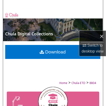
Search
Browse Collections
My Account
×
About
Switch to
Digital Commons Network™
desktop
view
Download
>
>
Home
Chula-ETD
8804