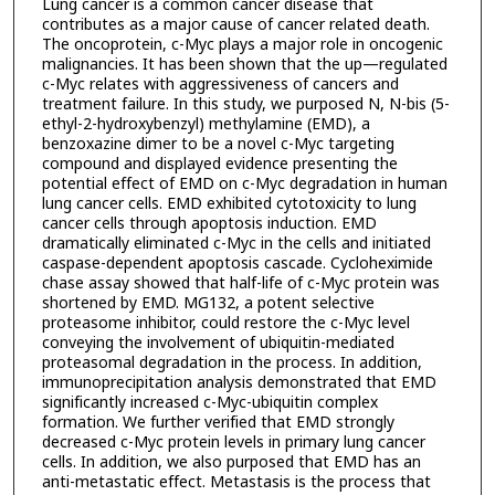
Lung cancer is a common cancer disease that
contributes as a major cause of cancer related death.
The oncoprotein, c-Myc plays a major role in oncogenic
malignancies. It has been shown that the up—regulated
c-Myc relates with aggressiveness of cancers and
treatment failure. In this study, we purposed N, N-bis (5-
ethyl-2-hydroxybenzyl) methylamine (EMD), a
benzoxazine dimer to be a novel c-Myc targeting
compound and displayed evidence presenting the
potential effect of EMD on c-Myc degradation in human
lung cancer cells. EMD exhibited cytotoxicity to lung
cancer cells through apoptosis induction. EMD
dramatically eliminated c-Myc in the cells and initiated
caspase-dependent apoptosis cascade. Cycloheximide
chase assay showed that half-life of c-Myc protein was
shortened by EMD. MG132, a potent selective
proteasome inhibitor, could restore the c-Myc level
conveying the involvement of ubiquitin-mediated
proteasomal degradation in the process. In addition,
immunoprecipitation analysis demonstrated that EMD
significantly increased c-Myc-ubiquitin complex
formation. We further verified that EMD strongly
decreased c-Myc protein levels in primary lung cancer
cells. In addition, we also purposed that EMD has an
anti-metastatic effect. Metastasis is the process that