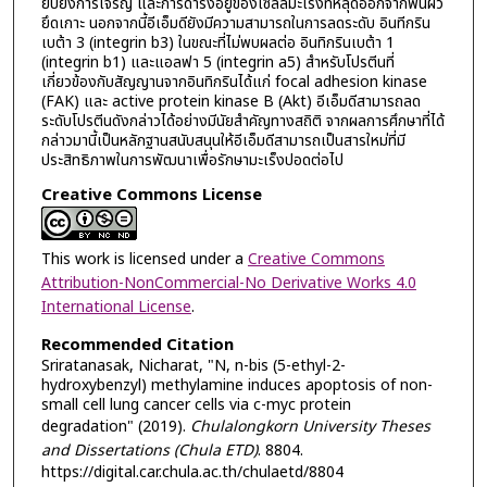
ยับยั้งการเจริญ และการดำรงอยู่ของเซลล์มะเร็งที่หลุดออกจากพื้นผิว
ยึดเกาะ นอกจากนี้อีเอ็มดียังมีความสามารถในการลดระดับ อินทีกริน
เบต้า 3 (integrin b3) ในขณะที่ไม่พบผลต่อ อินทิกรินเบต้า 1
(integrin b1) และแอลฟา 5 (integrin a5) สำหรับโปรตีนที่
เกี่ยวข้องกับสัญญานจากอินทิกรินได้แก่ focal adhesion kinase
(FAK) และ active protein kinase B (Akt) อีเอ็มดีสามารถลด
ระดับโปรตีนดังกล่าวได้อย่างมีนัยสำคัญทางสถิติ จากผลการศึกษาที่ได้
กล่าวมานี้เป็นหลักฐานสนับสนุนให้อีเอ็มดีสามารถเป็นสารใหม่ที่มี
ประสิทธิภาพในการพัฒนาเพื่อรักษามะเร็งปอดต่อไป
Creative Commons License
This work is licensed under a
Creative Commons
Attribution-NonCommercial-No Derivative Works 4.0
International License
.
Recommended Citation
Sriratanasak, Nicharat, "N, n-bis (5-ethyl-2-
hydroxybenzyl) methylamine induces apoptosis of non-
small cell lung cancer cells via c-myc protein
degradation" (2019).
Chulalongkorn University Theses
and Dissertations (Chula ETD)
. 8804.
https://digital.car.chula.ac.th/chulaetd/8804