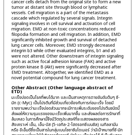
cancer cells detach from the original site to form a new
tumor at distant site through blood or lymphatic
vessels. Cell migration is a part of the metastasis
cascade which regulated by several signals. Integrin
signaling involves in cell survival and activation of cell
migration. EMD at non-toxic concentrations reduced
filopodia formation and cell migration. In addition, EMD
significantly inhibited growth and survival of detached
lung cancer cells. Moreover, EMD strongly decreased
integrin b3 while other evaluated integrins, b1 and a5
were not altered. Other downstream of integrin signaling
such as active focal adhesion kinase (FAK) and active
protein kinase B (Akt) were significantly decreased after
EMD treatment. Altogether, we identified EMD as a
novel potential compound for lung cancer treatment.
Other Abstract (Other language abstract of
ETD)
มะเร็งปอดเป็นโรคที่พบได้มาก และเป็นสาเหตุการตายอันดับต้นๆ ซี-
มิก (c-Myc) เป็นโปรตีนที่มีส่วนเกี่ยวข้องกับการก่อมะเร็ง โดยมี
รายงานพบว่ามะเร็งปอดส่วนมากจะมีการเพิ่มระดับของโปรตีนชนิดนี้
ส่งผลให้ความรุนแรงของมะเร็งเพิ่มมากขึ้น และส่งผลต่อการรักษาที่
ล้มเหลว ในการศึกษานี้จึงมีวัตถุประสงค์ที่จะแสดงผลของสาร
สังเคราะห์ เอ็น, เอ็น-บิส (5-เอทิล-2-ไฮดรอกซีเบนซิล) เมทิลลามีน
หรือ อีเอ็มดีซึ่งเป็นสารในกลุ่มเบนโซซาซีนไดเมอร์ ว่ามีเป้าหมายที่ซี-มิก