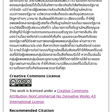
อย่างไรก็ตาม วิทยานิพนธ์ฉบับนี้กลับค้นพบว่า ความต้องการที่แท้จริง
ของชนกลุ่มน้อยมิได้เป็นไปในทิศทางเดียวกันกับวิสัยทัศน์ของรัฐบาล
เท่าใดนัก แม้ว่าจะมีผู้อพยพบางส่วนตัดสินใจตั้งถิ่นฐานใหม่ตาม
แนวทางของรัฐบาล แต่พวกเขากลับต้องประสบกับอุปสรรคและ
ปัญหาต่างๆ มากมาย อันส่งผลให้เกิดสภาวะเสียงแตกขึ้น ทำให้ผู้
อพยพอีกหลายกลุ่มปฎิเสธที่จะตั้งถิ่นฐานใหม่ตามนโยบายของรัฐบาล
งานวิจัยนี้จึงปฏิเสธแนวคิดที่ว่า นโยบายการตั้งถิ่นฐานใหม่คือกุญแจ
สำคัญที่นำไปสู่การปกตรองตนเองแบบชีวญาณ ในทางกลับกัน ยัง
มองว่านโยบายดังกล่าวแสดงให้เห็นถึง มุมมองและทัศนคติเชิงลบ
ของรัฐบาลที่มีต่อสถานภาพของผู้อพยพชนกลุ่มน้อย ผ่านทางวาท
กรรมการพัฒนาประเทศ ซึ่งหากเกิดการผลิตซ้ำความคิดดังกล่าวออก
ไป อาจนำไปสู่การก่อร่างบรรทัดฐานใหม่ขึ้นในสังคมที่ทำให้ทัศนคติในแง่
ลบที่มีต่อผู้อพยพชนกลุ่มน้อยกลายเป็นสิ่งที่ยอมรับได้ หากเป็นเช่นนั้น
กลุ่มผู้อพยพชนกลุ่มน้อยจะถูกควบคุมวิถีชีวิตภายใต้การใช้อำนาจของ
รัฐบาลผ่านทางนโยบาย ทำให้เกิดความเปลี่ยนแปลงที่ไม่เป็นไปตาม
ความต้องการที่แท้จริงของพวกเขาในที่สุด
Creative Commons License
This work is licensed under a
Creative Commons
Attribution-NonCommercial-No Derivative Works 4.0
International License
.
Recommended Citation