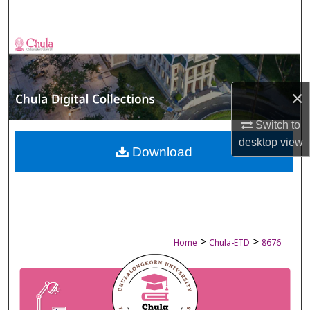
Search
Browse Collections
My Account
×
About
Switch to
desktop
view
Digital Commons Network™
Download
>
>
Home
Chula-ETD
8676