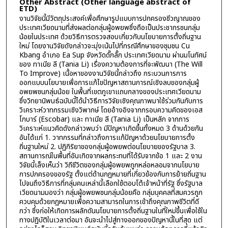
Other Abstract (Other language abstract of
ETD)
งานวิจัยนี้มีวัตถุประสงค์เพื่อศึกษารูปแบบการปกครองชีวญาณของ
ประเทศเวียดนามที่ส่งผลต่อกลุ่มผู้อพยพซึ่งถือเป็นประชากรชนกลุ่ม
น้อยในประเทศ ด้วยวิธีการตรวจสอบเกี่ยวกับนโยบายการตั้งถิ่นฐาน
ใหม่ โดยงานวิจัยดังกล่าวจะมุ่งเน้นไปที่กรณีศึกษาของชุมชน Cu
Kbang อำเภอ Ea Sup จังหวัดดั๊กลั๊ก ประเทศเวียดนาม ผ่านมโนทัศน์
ของ ทาเนีย ลี (Tania Li) เรื่องความต้องการที่จะพัฒนา (The Will
To Improve) เนื้อหาของงานวิจัยนี้กล่าวถึง กระบวนการการ
ออกแบบนโยบายเพื่อการแก้ไขปัญหาสถานการณ์เชิงลบของกลุ่มผู้
อพยพชนกลุ่มน้อย ในพื้นที่เขตภูเขาแถบกลางของประเทศเวียดนาม
ซึ่งวิทยานิพนธ์ฉบับนี้ได้นำวิธีการวิจัยเชิงคุณภาพมาใช้ร่วมกันกับการ
วิเคราะห์วาทกรรมเชิงวิพากษ์ โดยอ้างอิงจากกรอบความคิดของเอส
โกบาร์ (Escobar) และ ทาเนีย ลี (Tania Li) เป็นหลัก จากการ
วิเคราะห์แนวคิดดังกล่าวพบว่า มีปัญหาเกิดขึ้นทั้งหมด 3 ด้านด้วยกัน
อันได้แก่ 1. วาทกรรมที่กล่าวถึงการแก้ปัญหาด้วยนโยบายการตั้ง
ถิ่นฐานใหม่ 2. ปฏิกิริยาของกลุ่มผู้อพยพต่อนโยบายของรัฐบาล 3.
สถานการณ์ในพื้นที่อันเกิดจากผลกระทบที่ได้รับจากข้อ 1 และ 2 งาน
วิจัยนี้เล็งเห็นว่า วิถีชีวิตของกลุ่มผู้อพยพถูกหล่อหลอมจากนโยบาย
การปกครองของรัฐ ตั้งแต่ด้านกฎหมายที่เกี่ยวข้องกับการย้ายถิ่นฐาน
ไปจนถึงวิธีการที่กลุ่มคนเหล่านี้เลือกใช้ตอบโต้เจ้าหน้าที่รัฐ ซึ่งรัฐบาล
เวียดนามมองว่า กลุ่มผู้อพยพชนกลุ่มน้อยคือ กลุ่มบุคคลที่สมควรถูก
ควบคุมด้วยกฎหมายเพื่อความสามารถในการเข้าถึงคุณภาพชีวิตที่ดี
กว่า ซึ่งก่อให้เกิดการผลักดันนโยบายการตั้งถิ่นฐานในที่ใหม่ขึ้นเพื่อใช้ใน
ทางปฏิบัติในเวลาต่อมา อันจะนำไปสู่ทางออกของปัญหานี้ในที่สุด แต่