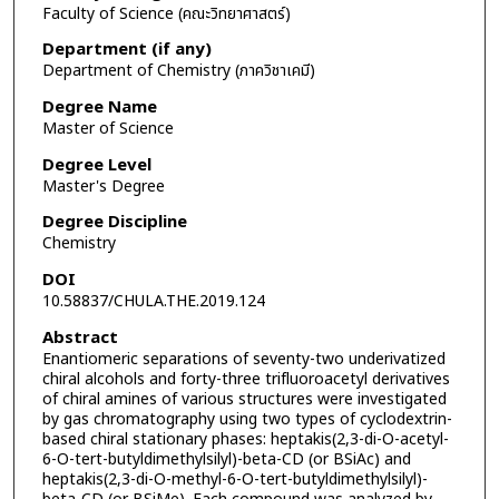
Faculty of Science (คณะวิทยาศาสตร์)
Department (if any)
Department of Chemistry (ภาควิชาเคมี)
Degree Name
Master of Science
Degree Level
Master's Degree
Degree Discipline
Chemistry
DOI
10.58837/CHULA.THE.2019.124
Abstract
Enantiomeric separations of seventy-two underivatized
chiral alcohols and forty-three trifluoroacetyl derivatives
of chiral amines of various structures were investigated
by gas chromatography using two types of cyclodextrin-
based chiral stationary phases: heptakis(2,3-di-O-acetyl-
6-O-tert-butyldimethylsilyl)-beta-CD (or BSiAc) and
heptakis(2,3-di-O-methyl-6-O-tert-butyldimethylsilyl)-