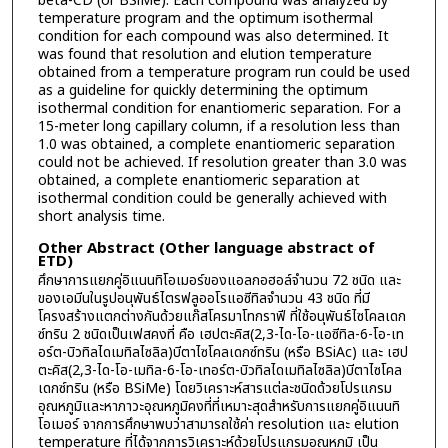
beta-CD (or BSiMe). Each compound was analyzed by
temperature program and the optimum isothermal
condition for each compound was also determined. It
was found that resolution and elution temperature
obtained from a temperature program run could be used
as a guideline for quickly determining the optimum
isothermal condition for enantiomeric separation. For a
15-meter long capillary column, if a resolution less than
1.0 was obtained, a complete enantiomeric separation
could not be achieved. If resolution greater than 3.0 was
obtained, a complete enantiomeric separation at
isothermal condition could be generally achieved with
short analysis time.
Other Abstract (Other language abstract of
ETD)
ศึกษาการแยกคู่อิแนนทิโอเมอร์ของแอลกอฮอล์จำนวน 72 ชนิด และ
ของเอมีนในรูปอนุพันธ์ไตรฟลูออโรแอซีทิลจำนวน 43 ชนิด ที่มี
โครงสร้างแตกต่างกันด้วยแก๊สโครมาโทกราฟี ที่ใช้อนุพันธ์ไซโคลเดก
ซ์ทริน 2 ชนิดเป็นเฟสคงที่ คือ เฮปตะคิส(2,3-ได-โอ-แอซีทิล-6-โอ-เท
อร์ต-บิวทิลไดเมทิลไซลิล)บีตาไซโคลเดกซ์ทริน (หรือ BSiAc) และ เฮป
ตะคิส(2,3-ได-โอ-เมทิล-6-โอ-เทอร์ต-บิวทิลไดเมทิลไซลิล)บีตาไซโคล
เดกซ์ทริน (หรือ BSiMe) โดยวิเคราะห์สารแต่ละชนิดด้วยโปรแกรม
อุณหภูมิและหาภาวะอุณหภูมิคงที่ที่เหมาะสุดสำหรับการแยกคู่อิแนนทิ
โอเมอร์ จากการศึกษาพบว่าสามารถใช้ค่า resolution และ elution
temperature ที่ได้จากการวิเคราะห์ด้วยโปรแกรมอุณหภูมิ เป็น