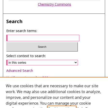
Chemistry Commons
Search
Enter search terms:
Select context to search:
Advanced Search
Notify me via email or
RSS
We use cookies that are necessary to make our site
Browse
work. We may also use additional cookies to analyze,
Collections
improve, and personalize our content and your
digital experience. You can manage your cookie
Disciplines