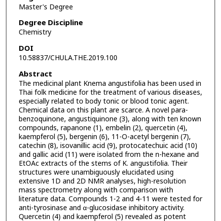
Master's Degree
Degree Discipline
Chemistry
DOI
10.58837/CHULA.THE.2019.100
Abstract
The medicinal plant Knema angustifolia has been used in
Thai folk medicine for the treatment of various diseases,
especially related to body tonic or blood tonic agent.
Chemical data on this plant are scarce. A novel para-
benzoquinone, angustiquinone (3), along with ten known
compounds, rapanone (1), embelin (2), quercetin (4),
kaempferol (5), bergenin (6), 11-O-acetyl bergenin (7),
catechin (8), isovanillic acid (9), protocatechuic acid (10)
and gallic acid (11) were isolated from the n-hexane and
EtOAc extracts of the stems of K. angustifolia. Their
structures were unambiguously elucidated using
extensive 1D and 2D NMR analyses, high-resolution
mass spectrometry along with comparison with
literature data. Compounds 1-2 and 4-11 were tested for
anti-tyrosinase and α-glucosidase inhibitory activity.
Quercetin (4) and kaempferol (5) revealed as potent