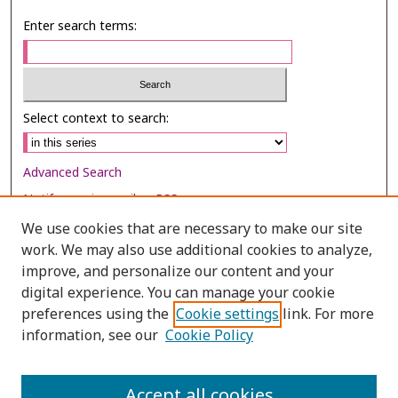
Enter search terms:
Select context to search:
Advanced Search
Notify me via email or
RSS
We use cookies that are necessary to make our site
Browse
work. We may also use additional cookies to analyze,
Collections
improve, and personalize our content and your
digital experience. You can manage your cookie
Disciplines
preferences using the
Cookie settings
link. For more
Authors
information, see our
Cookie Policy
Author Corner
Author FAQ
Accept all cookies