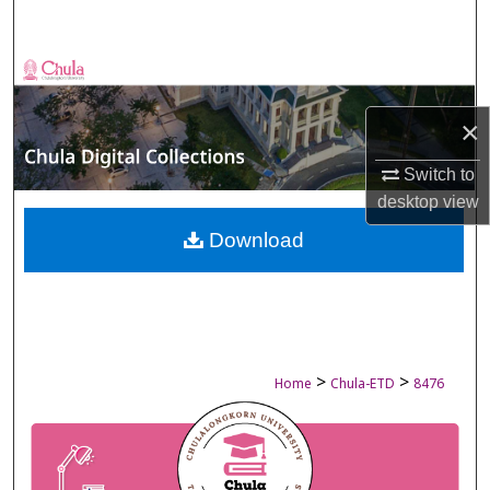
Search
Browse Collections
×
My Account
Switch to
About
desktop
view
Digital Commons Network™
Download
>
>
Home
Chula-ETD
8476