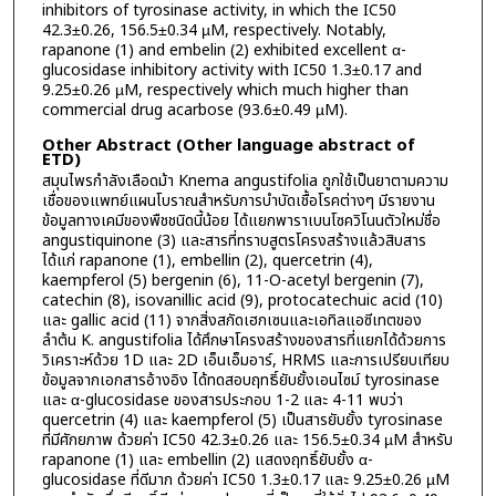
inhibitors of tyrosinase activity, in which the IC50
42.3±0.26, 156.5±0.34 µM, respectively. Notably,
rapanone (1) and embelin (2) exhibited excellent α-
glucosidase inhibitory activity with IC50 1.3±0.17 and
9.25±0.26 µM, respectively which much higher than
commercial drug acarbose (93.6±0.49 µM).
Other Abstract (Other language abstract of
ETD)
สมุนไพรกำลังเลือดม้า Knema angustifolia ถูกใช้เป็นยาตามความ
เชื่อของแพทย์แผนโบราณสำหรับการบำบัดเชื้อโรคต่างๆ มีรายงาน
ข้อมูลทางเคมีของพืชชนิดนี้น้อย ได้แยกพาราเบนโซควิโนนตัวใหม่ชื่อ
angustiquinone (3) และสารที่ทราบสูตรโครงสร้างแล้วสิบสาร
ได้แก่ rapanone (1), embellin (2), quercetrin (4),
kaempferol (5) bergenin (6), 11-O-acetyl bergenin (7),
catechin (8), isovanillic acid (9), protocatechuic acid (10)
และ gallic acid (11) จากสิ่งสกัดเฮกเซนและเอทิลแอซีเทตของ
ลำต้น K. angustifolia ได้ศึกษาโครงสร้างของสารที่แยกได้ด้วยการ
วิเคราะห์ด้วย 1D และ 2D เอ็นเอ็มอาร์, HRMS และการเปรียบเทียบ
ข้อมูลจากเอกสารอ้างอิง ได้ทดสอบฤทธิ์ยับยั้งเอนไซม์ tyrosinase
และ α-glucosidase ของสารประกอบ 1-2 และ 4-11 พบว่า
quercetrin (4) และ kaempferol (5) เป็นสารยับยั้ง tyrosinase
ที่มีศักยภาพ ด้วยค่า IC50 42.3±0.26 และ 156.5±0.34 µM สำหรับ
rapanone (1) และ embellin (2) แสดงฤทธิ์ยับยั้ง α-
glucosidase ที่ดีมาก ด้วยค่า IC50 1.3±0.17 และ 9.25±0.26 µM