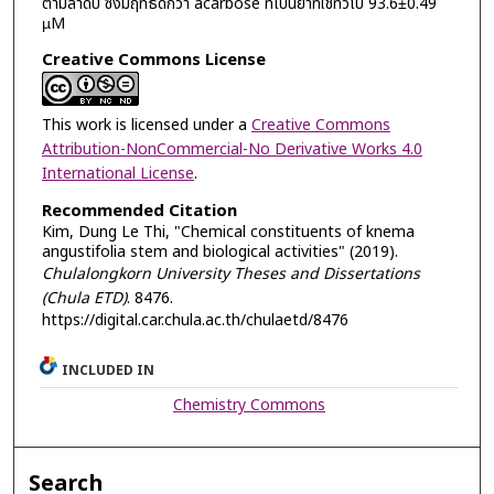
ตามลำดับ ซึ่งมีฤทธิ์ดีกว่า acarbose ที่เป็นยาที่ใช้ทั่วไป 93.6±0.49
µM
Creative Commons License
This work is licensed under a
Creative Commons
Attribution-NonCommercial-No Derivative Works 4.0
International License
.
Recommended Citation
Kim, Dung Le Thi, "Chemical constituents of knema
angustifolia stem and biological activities" (2019).
Chulalongkorn University Theses and Dissertations
(Chula ETD)
. 8476.
https://digital.car.chula.ac.th/chulaetd/8476
INCLUDED IN
Chemistry Commons
Search