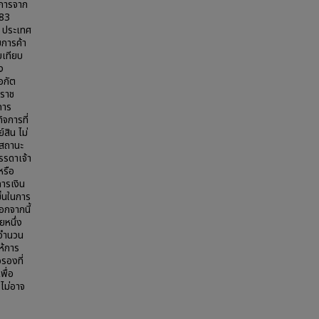
นการจาก
483
ษ ประเทศ
การค้า
บเทียบ
ง
อกัต
ะราช
การ
ิจการที่
สิน ไม่
หาสถานะ
รรดาเจ้า
หรือ
ารเงิน
ขึ้นในการ
อกจากนี้
ยหนึ่ง
มีจำนวน
ห้การ
รองที่
พื่อ
ไม่อาจ