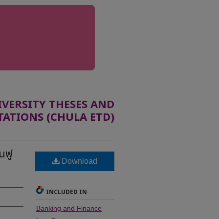
ERSITY THESES AND
TATIONS (CHULA ETD)
นฟู
Download
INCLUDED IN
Banking and Finance