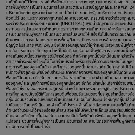
เอกัตศึกษานี้มีวัตถุประสงค์เพื่อศึกษามาตรการทางกฎหมายในการแปลงกระบว
การฟื้นฟูกิจการเป็นกระบวนการล้มละลายตามพระราชบัญญัติล้มละลาย พ.ศ. 2
เปรียบเทียบกับกฎหมายต่างประเทศ ได้แก่ ประเทศสหรัฐอเมริกา ประเทศอังกฤ
สิงคโปร์ และแนวทางร่างกฎหมายล้มละลายของคณะกรรมาธิการว่าด้วยกฎหมาย
ระหว่างประเทศแห่งสหประชาชาติ (UNCITRAL) เพื่อนำปัญหามาวิเคราะห์เปรีย
ประกอบการนำเสนอการกำหนดมาตรการทางกฎหมายที่เหมาะสมสำหรับการแปล
กระบวนการฟื้นฟูกิจการเป็นกระบวนการล้มละลายให้เสร็จสิ้นไปในคราวเดียวกัน เ
ศึกษาพบว่า การแปลงกระบวนการฟื้นฟูกิจการเป็นกระบวนการล้มละลายตามพร
บัญญัติล้มละลาย พ.ศ. 2483 ยังไม่ครอบคลุมกรณีที่ผู้ทำแผนไม่ส่งแผนฟื้นฟูกิจ
ภายในกำหนดเวลา ที่ประชุมเจ้าหนี้ไม่มีมติยอมรับแผนฟื้นฟูกิจการ และแผนฟื้นฟูก
ศาลเห็นชอบเนื่องมาจากกรณีมีการฉ้อฉล ทำให้หากลูกหนี้ยังมีหนี้สินมากกว่าทรัพย์
สามารถชำระหนี้ให้เจ้าหนี้ได้ ไม่มีเจ้าหนี้รายใดพร้อมที่จะให้ความช่วยเหลือในปัญ
ทางการเงินของลูกหนี้แล้ว และกิจการของลูกหนี้ไม่สามารถดำเนินการต่อไปได้ บ
หนี้ต่างฟ้องลูกหนี้เพื่อบังคับชำระหนี้เอาจากกองทรัพย์สินของลูกหนี้เป็นคดีแพ่ง
ฟ้องคดีล้มละลาย ทำให้กระบวนการล้มละลายเกิดความล่าช้า ไม่ทันต่อสถานะทางก
ของลูกหนี้ และมูลค่าทรัพย์สินของลูกหนี้ลดลง อีกทั้ง เจ้าหนี้จะเสียค่าใช้จ่ายเพิ่ม
ฟ้องคดี ซึ่งจะส่งผลกระทบต่อลูกหนี้ เจ้าหนี้ และภาพรวมเศรษฐกิจของประเทศ น
การที่กฎหมายบัญญัติให้ในการลงมติเพื่อยอมรับแผนของที่ประชุมเจ้าหนี้อย่างน้อ
กลุ่มเมื่อนับรวมจำนวนหนี้ของเจ้าหนี้ที่ยอมรับแผนในที่ประชุมเจ้าหนี้ทุกกลุ่มแล้ว
ไม่น้อยกว่าร้อยละห้าสิบของเจ้าหนี้ในที่ประชุมเจ้าหนี้และได้ลงคะแนนในมตินั้น ทำใ
กำหนดจำนวนหนี้ไว้เพียงร้อยละห้าสิบ ส่งผลให้เจ้าหนี้รายเล็กและรายย่อยมีข้อต่อ
น้อยลง เอกัตศึกษานี้เสนอให้ศาลสามารถมีคำสั่งพิทักษ์ทรัพย์ของลูกหนี้เด็ดขาด เ
แปลงกระบวนการฟื้นฟูกิจการเป็นกระบวนการล้มละลายในกรณีที่การฟื้นฟูกิจการ
ดำเนินการต่อไปได้จนสำเร็จ