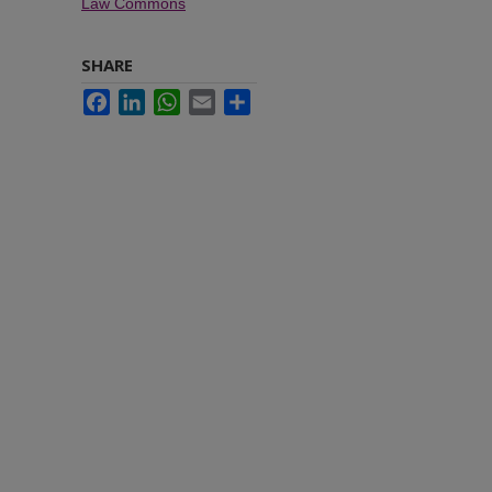
Law Commons
SHARE
Facebook
LinkedIn
WhatsApp
Email
Share