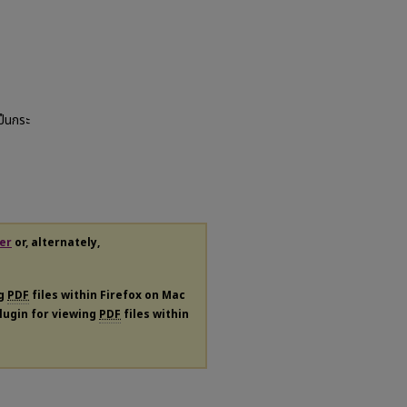
ป็นกระ
er
or, alternately,
ng
PDF
files within Firefox on Mac
plugin for viewing
PDF
files within