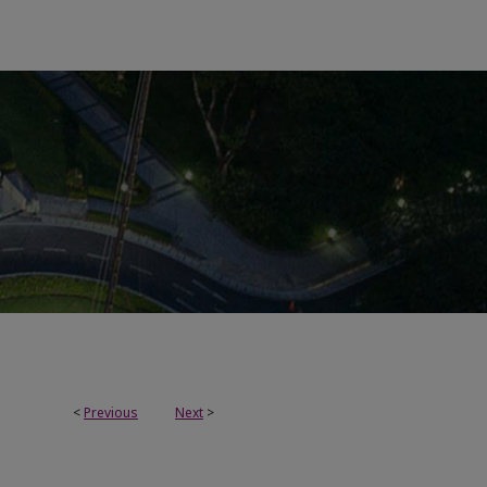
<
Previous
Next
>