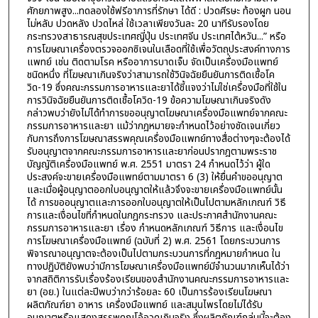
ศักยภาพสูง...ทดลองใช้ฟรีอาการที่รักษา ได้ดี : ปวดศีรษะ ท้องผูก นอน
ไม่หลับ ปวดหลัง ปวดไหล่ ใช้เวลาเพียงวันละ 20 นาทีรับรองโดย
กระทรวงสาธารณสุขประเทศญี่ปุ่น ประเทศจีน ประเทศไต้หวัน...” หรือ
การโฆษณาเครื่องตรวจออกซิเจนในเลือดที่ใช้เพื่อวัตถุประสงค์ทางการ
แพทย์ เช่น ติดตามโรค หรืออาการบาดเจ็บ จัดเป็นเครื่องมือแพทย์
ชนิดหนึ่ง ที่โฆษณาเกินจริงว่าสามารถใช้วินิจฉัยยืนยันการติดเชื้อโค
วิด-19 ซึ่งคณะกรรมการอาหารและยาได้ชี้แจงว่าไม่ใช่เครื่องมือที่ใช้ใน
การวินิจฉัยยืนยันการติดเชื้อโควิด-19 ข้อความโฆษณาเกินจริงดัง
กล่าวพบว่ายังไม่ได้ทำการขออนุญาตโฆษณาเครื่องมือแพทย์จากคณะ
กรรมการอาหารและยา แม้ว่ากฎหมายจะกำหนดไว้อย่างชัดเจนเกี่ยว
กับการถึงการโฆษณาสรรพคุณเครื่องมือแพทย์ทางสื่อต่างๆจะต้องได้
รับอนุญาตจากคณะกรรมการอาหารและยาก่อนปรากฎตามพระราช
บัญญัติเครื่องมือแพทย์ พ.ศ. 2551 มาตรา 24 กำหนดไว้ว่า ผู้ใด
ประสงค์จะขายเครื่องมือแพทย์ตามมาตรา 6 (3) ให้ยื่นคำขออนุญาต
และเมื่อผู้อนุญาตออกใบอนุญาตให้แล้วจึงจะขายเครื่องมือแพทย์นั้น
ได้ การขออนุญาตและการออกใบอนุญาตให้เป็นไปตามหลักเกณฑ์ วิธี
การและเงื่อนไขที่กำหนดในกฎกระทรวง และประกาศสำนักงานคณะ
กรรมการอาหารและยา เรื่อง กำหนดหลักเกณฑ์ วิธีการ และเงื่อนไข
การโฆษณาเครื่องมือแพทย์ (ฉบับที่ 2) พ.ศ. 2561 โดยกระบวนการ
พิจารณาอนุญาตจะต้องเป็นไปตามกระบวนการที่กฎหมายกำหนด ใน
ทางปฏิบัติยังพบว่ามีการโฆษณาเครื่องมือแพทย์มีจำนวนมากเห็นได้ว่า
จากสถิติการรับเรื่องร้องเรียนของสำนักงานคณะกรรมการอาหารและ
ยา (อย.) ในแต่ละปีพบว่ากว่าร้อยละ 60 เป็นการร้องเรียนโฆษณา
ผลิตภัณฑ์ยา อาหาร เครื่องมือแพทย์ และสมุนไพรโดยไม่ได้รับ
อนุญาตหรือแสดงสรรพคุณโอ้อวดเกินจริง ซึ่งผลิตภัณฑ์กลุ่มนี้จะต้อง