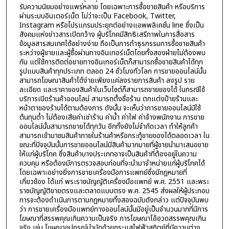
รับความนิยมอย่างแพร่หลาย โดยเฉพาะการซื้อขายสินค้า หรือบริการ
ผ่านระบบอินเตอร์เน็ต ไม่ว่าจะเป็น Facebook, Twitter,
Instagram หรือโปรแกรมประยุกต์อย่างแอพพลิเคชั่น line ซึ่งเป็น
สังคมแห่งข่าวสารเปิดกว้าง ผู้บริโภคมีสิทธิเสรีภาพในการสื่อสาร
ข้อมูลสารสนเทศได้อย่างง่าย ถือเป็นการทำธุรกรรมการซื้อขายสินค้า
ระหว่างผู้ขายและผู้ซื้อผ่านทางอินเทอร์เน็ตโดยทั้งสองฝ่ายไม่ต้องพบ
กัน แต่ใช้การติดต่อขายทางอินเทอร์เน็ตก็สามารถซื้อขายสินค้าได้ทุก
รูปแบบสินค้าทุกประเภท ตลอด 24 ชั่วโมงทั่วโลก การขายออนไลน์นั้น
สามารถโฆษณาสินค้าได้ง่ายเพียงแค่ลงรายการสินค้า ลงรูป ราย
ละเอียด และราคาของสินค้าในเว็บไซต์ก็สามารถขายของได้ ในกรณีใช้
บริการเปิดร้านค้าออนไลน์ สามารถตั้งชื่อร้าน ตกแต่งป้ายร้านและ
หน้าตาของร้านได้ตามต้องการ ดังนั้น จะเห็นว่าการขายออนไลน์มีใช้
ต้นทุนต่ำ ไม่ต้องเสียค่าเช่าร้าน ค่าน้ำ ค่าไฟ ค่าจ้างพนักงาน การขาย
ออนไลน์นั้นสามารถขายได้ทุกวัน อีกทั้งยังไม่จำกัดเวลา ทำให้ลูกค้า
สามารถเข้ามาชมสินค้าภายในร้านค้าหรือกระทู้ขายของได้ตลอดเวลา ใน
ขณะที่ปัจจุบันนั้นการขายออนไลน์มีสินค้ามากมายที่ผู้ขายนำมาเสนอขาย
ให้แก่ผู้บริโภค ซึ่งสินค้าบางประเภทอาจเป็นสินค้าที่ต้องอยู่ในความ
ควบคุม หรือต้องมีการตรวจสอบก่อนที่จะนำมาจำหน่ายแก่ผู้บริโภคได้
โดยเฉพาะอย่างยิ่งการขายเครื่องมือการแพทย์ซึ่งมีกฎหมายที่
เกี่ยวข้อง ได้แก่ พระราชบัญญัติเครื่องมือแพทย์ พ.ศ. 2551 และพระ
ราชบัญญัติขายตรงและตลาดแบบตรง พ.ศ. 2545 ส่งผลให้ผู้ประกอบ
การจะต้องดำเนินการตามกฎหมายทั้งสองฉบับดังกล่าว แต่ปัจจุบันพบ
ว่า การขายเครื่องมือแพทย์ทางออนไลน์นั้นมีอยู่เป็นจำนวนมากที่มีการ
โฆษณาที่สรรพคุณเกินความเป็นจริง การโฆษณาโอ้อวดสรรพคุณเกิน
จริง เช่น โฆษณาอุปกรณ์บำบัดด้วยกระแสไฟฟ้าสถิตย์ที่มีความต่าง