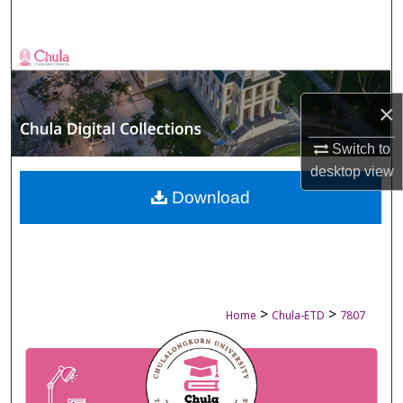
Search
Browse Collections
My Account
×
Switch to
About
desktop
view
Digital Commons Network™
Download
>
>
Home
Chula-ETD
7807