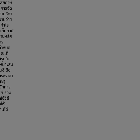
สียภาษี
าการจัด
อเมริกา
วามว่าค
 กำไร
เก็บภาษี
้านหลัก
าร
ะกำหนด
ณะที่
สรุปใน
เหมาะสม
ซี ถือ
ชำระราคา
(8)
ลักการ
ณฑ์ รวม
ช้วิธี
ให้
ันได้