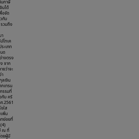
็บภาษี
งินได้
ื่อจัด
ยวกับ
ี รวมถึง
มา
ริปโทเค
ประเภท
หนด
อย่างตรง
อง จาก
ลายว่าจะ
่า
ุลเงิน
จากเทรน
กรรมที่
งกับ คริ
พ.ศ.2561
ร่งใส
เพิ่ม
ทย่อยที่
 (4)
 ณ ที่
ยผู้มี