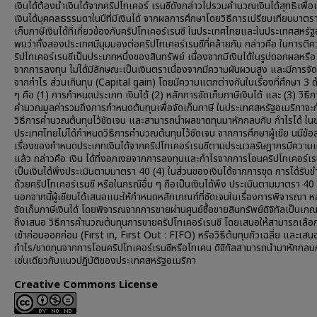
เงินได้ต้องนำเงินได้จากคริปโทเคอร์ เรนซีดังกล่าวไปรวมคำนวณเงินได้สุทธิเพื่อเ
เงินได้บุคคลธรรมดาในปีที่มีเงินได้ จากผลการศึกษาโดยวิธีการเปรียบเทียบมาตร
เก็บภาษีเงินได้ที่เกี่ยวข้องกับคริปโทเคอร์เรนซี ในประเทศไทยและในประเทศสหรัฐ
พบว่าทั้งสองประเทศมีมุมมองต่อคริปโทเคอร์เรนซีที่คล้ายกัน กล่าวคือ ในการตีค
ริปโทเคอร์เรนซีเป็นประเภทหนึ่งของสินทรัพย์ เนื่องจากมีเงินได้ในรูปดอกผลหรือ
จากการลงทุน ไม่ได้มีลักษณะเป็นเงินตราเนื่องจากมีความผันผวนสูง และมีการจัด
จากกำไร ส่วนเกินทุน (Capital gain) โดยมีความแตกต่างกันในเรื่องที่ศึกษา 3 ด
ๆ คือ (1) การกำหนดประเภท เงินได้ (2) หลักการจัดเก็บภาษีเงินได้ และ (3) วิธีก
คำนวณมูลค่ารวมถึงการกำหนดต้นทุนเพื่อจัดเก็บภาษี ในประเทศสหรัฐอเมริกาจ
วิธีการคำนวณต้นทุนไว้ชัดเจน และสามารถนำผลขาดทุนมาหักกลบกับ กำไรได้ ในข
ประเทศไทยไม่ได้กำหนดวิธีการคำนวณต้นทุนไว้ชัดเจน จากการศึกษาผู้เขีย นมีข้อ
เรื่องของกำหนดประเภทเงินได้จากคริปโทเคอร์เรนซีตามประมวลรัษฎากรมีความ
แล้ว กล่าวคือ เงิน ได้ที่งอกเงยจากการลงทุนและกำไรจากการโอนคริปโทเคอร์เรน
เป็นเงินได้พึงประเมินตามมาตรา 40 (4) ในส่วนของเงินได้จากการขุด การได้รับ
ด้วยคริปโทเคอร์เรนซี หรือในกรณีอื่น ๆ ถือเป็นเงินได้พึง ประเมินตามมาตรา 40 
นอกจากนี้ผู้เขียนได้เสนอแนะให้กำหนดหลักเกณฑ์ที่ชัดเจนในเรื่องการพิจารณา ห
จัดเก็บภาษีเงินได้ โดยพิจารณจากการขายผ่านศูนย์ซื้อขายสินทรัพย์ดิจิทัลเป็นเก
ถึงเสนอ วิธีการคำนวณต้นทุนการขายคริปโทเคอร์เรนซี โดยเสนอให้สามารถเลือกใ
เข้าก่อนออกก่อน (First in, First Out : FIFO) หรือวิธีต้นทุนถัวเฉลี่ย และเสนอ
กำไร/ขาดทุนจากการโอนคริปโทเคอร์เรนซีหรือโทเคน ดิจิทัลสามารถนำมาหักกลบก
เช่นเดียวกับแนวปฏิบัติของประเทศสหรัฐอเมริกา
Creative Commons License