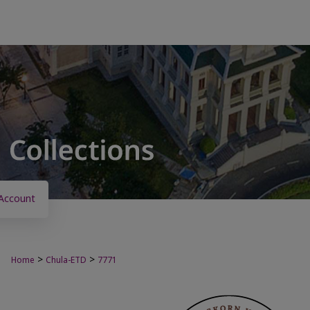
Account
>
>
Home
Chula-ETD
7771