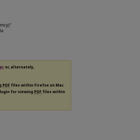
rency)"
la
er
or, alternately,
ng
PDF
files within Firefox on Mac
plugin for viewing
PDF
files within