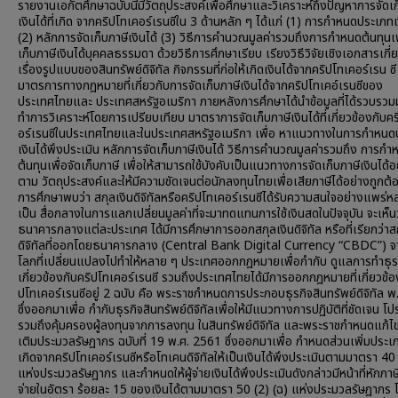
รายงานเอกัตศึกษาฉบับนี้มีวัตถุประสงค์เพื่อศึกษาและวิเคราะห์ถึงปัญหาการจัดเก
เงินได้ที่เกิด จากคริปโทเคอร์เรนซีใน 3 ด้านหลัก ๆ ได้แก่ (1) การกำหนดประเภทเ
(2) หลักการจัดเก็บภาษีเงินได้ (3) วิธีการคำนวณมูลค่ารวมถึงการกำหนดต้นทุนเพ
เก็บภาษีเงินได้บุคคลธรรมดา ด้วยวิธีการศึกษาเรียบ เรียงวิธีวิจัยเชิงเอกสารเกี่
เรื่องรูปแบบของสินทรัพย์ดิจิทัล กิจกรรมที่ก่อให้เกิดเงินได้จากคริปโทเคอร์เรน ซ
มาตรการทางกฎหมายที่เกี่ยวกับการจัดเก็บภาษีเงินได้จากคริปโทเคอ์เรนซีของ
ประเทศไทยและ ประเทศสหรัฐอเมริกา ภายหลังการศึกษาได้นำข้อมูลที่ได้รวบรวม
ทำการวิเคราะห์โดยการเปรียบเทียบ มาตราการจัดเก็บภาษีเงินได้ที่เกี่ยวข้องกับค
อร์เรนซีในประเทศไทยและในประเทศสหรัฐอเมริกา เพื่อ หาแนวทางในการกำหนด
เงินได้พึงประเมิน หลักการจัดเก็บภาษีเงินได้ วิธีการคำนวณมูลค่ารวมถึง การกำ
ต้นทุนเพื่อจัดเก็บภาษี เพื่อให้สามารถใช้บังคับเป็นแนวทางการจัดเก็บภาษีเงินได้
ตาม วัตถุประสงค์และให้มีความชัดเจนต่อนักลงทุนไทยเพื่อเสียภาษีได้อย่างถูกต้
การศึกษาพบว่า สกุลเงินดิจิทัลหรือคริปโทเคอร์เรนซีได้รับความสนใจอย่างแพร่ห
เป็น สื่อกลางในการแลกเปลี่ยนมูลค่าที่จะมาทดแทนการใช้เงินสดในปัจจุบัน จะเห็นว
ธนาคารกลางแต่ละประเทศ ได้มีการศึกษาการออกสกุลเงินดิจิทัล หรือที่เรียกว่าสก
ดิจิทัลที่ออกโดยธนาคารกลาง (Central Bank Digital Currency “CBDC”) 
โลกที่เปลี่ยนแปลงไปทำให้หลาย ๆ ประเทศออกกฎหมายเพื่อกำกับ ดูแลการทำธุร
เกี่ยวข้องกับคริปโทเคอร์เรนซี รวมถึงประเทศไทยได้มีการออกกฎหมายที่เกี่ยวข้อ
ปโทเคอร์เรนซีอยู่ 2 ฉบับ คือ พระราชกำหนดการประกอบธุรกิจสินทรัพย์ดิจิทัล 
ซึ่งออกมาเพื่อ กำกับธุรกิจสินทรัพย์ดิจิทัลเพื่อให้มีแนวทางการปฏิบัติที่ชัดเจน โป
รวมถึงคุ้มครองผู้ลงทุนจากการลงทุน ในสินทรัพย์ดิจิทัล และพระราชกำหนดแก้ไข
เติมประมวลรัษฎากร ฉบับที่ 19 พ.ศ. 2561 ซึ่งออกมาเพื่อ กำหนดส่วนเพิ่มประเภ
เกิดจากคริปโทเคอร์เรนซีหรือโทเคนดิจิทัลให้เป็นเงินได้พึงประเมินตามมาตรา 40
แห่งประมวลรัษฎากร และกำหนดให้ผู้จ่ายเงินได้พึงประเมินดังกล่าวมีหน้าที่หักภาษี
จ่ายในอัตรา ร้อยละ 15 ของเงินได้ตามมาตรา 50 (2) (ฉ) แห่งประมวลรัษฎากร โด