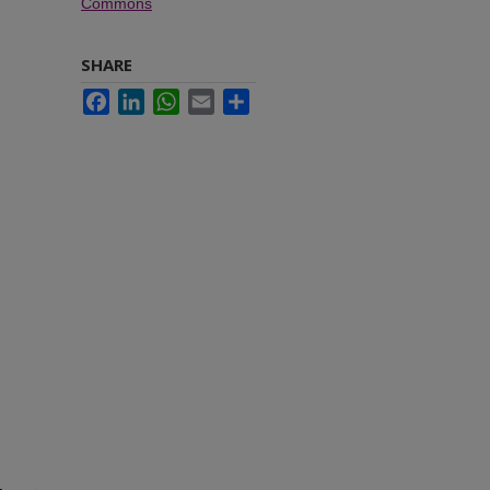
Commons
SHARE
Facebook
LinkedIn
WhatsApp
Email
Share