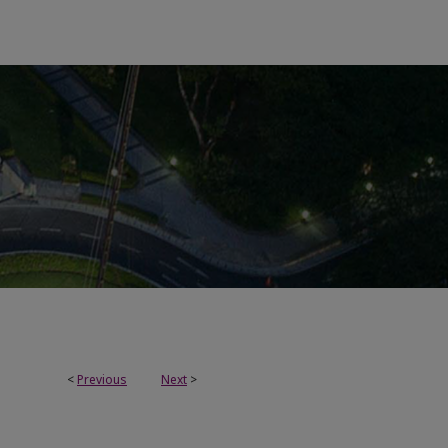
<
Previous
Next
>