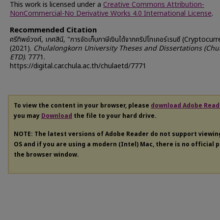
This work is licensed under a
Creative Commons Attribution-
NonCommercial-No Derivative Works 4.0 International License
.
Recommended Citation
ศรีทิพย์วงศ์, เกศสินี, "การจัดเก็บภาษีเงินได้จากคริปโทเคอร์เรนซี (Cryptocur
(2021).
Chulalongkorn University Theses and Dissertations (Chu
ETD)
. 7771.
https://digital.car.chula.ac.th/chulaetd/7771
To view the content in your browser, please
download Adobe Read
you may
Download
the file to your hard drive.
NOTE: The latest versions of Adobe Reader do not support viewi
OS and if you are using a modern (Intel) Mac, there is no official 
the browser window.