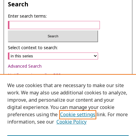
Search
Enter search terms:
Select context to search:
Advanced Search
Notify me via email or
RSS
We use cookies that are necessary to make our site
Browse
work. We may also use additional cookies to analyze,
Collections
improve, and personalize our content and your
digital experience. You can manage your cookie
Disciplines
preferences using the
Cookie settings
link. For more
Authors
information, see our
Cookie Policy
Author Corner