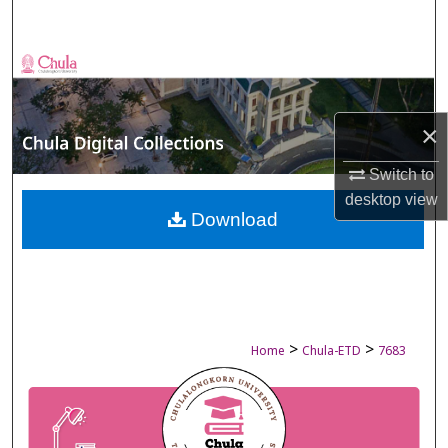
Search
Browse Collections
My Account
×
About
Switch to
desktop
view
Digital Commons Network™
Download
>
>
Home
Chula-ETD
7683