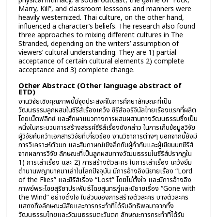
physical intimacy, a social outcast, the game of “Fuck,
Marry, Kill”, and classroom lesssons and manners were
heavily westernized. Thai culture, on the other hand,
influenced a character’s beliefs. The research also found
three approaches to mixing different cultures in The
Stranded, depending on the writers’ assumption of
viewers’ cultural understanding. They are 1) partial
acceptance of certain cultural elements 2) complete
acceptance and 3) complete change.
Other Abstract (Other language abstract of
ETD)
งานวิจัยเชิงคุณภาพนี้มีจุดประสงค์ในการศึกษาลักษณะที่เป็น
วัฒนธรรมลูกผสมในซีรีส์เรื่องเคว้ง ซีรีส์ออริจินัลไทยเรื่องแรกที่ผลิต
โดยเน็ตฟลิกซ์ และศึกษาแนวทางการผสมผสานทางวัฒนธรรมซึ่งเป็น
หนึ่งในกระบวนการสร้างสรรค์ซีรีส์เรื่องดังกล่าว ในการเก็บข้อมูลวิจัย
ผู้วิจัยค้นคว้าเอกสารวิจัยที่เกี่ยวข้อง งานวิชาการต่างๆ นอกจากนี้ยังมี
การวิเคราะห์ตัวบท และสัมภาษณ์เชิงลึกกับผู้กำกับและผู้เขียนบทซีรีส์
จากผลการวิจัย ลักษณะที่เป็นลูกผสมทางวัฒนธรรมในซีรีส์ปรากฏใน
1) การเล่าเรื่อง และ 2) การสร้างตัวละคร ในการเล่าเรื่อง เคว้งยืม
ตำนานพญานาคมาเล่าในโลกปัจจุบัน มีการอ้างอิงนิยายเรื่อง “Lord
of the Flies” และซีรีส์เรื่อง “Lost” โดยไม่ตั้งใจ และมีการอ้างอิง
กาพย์พระไชยสุริยาประพันธ์โดยสุนทรภู่และนิยายเรื่อง “Gone with
the Wind” อย่างตั้งใจ ในส่วนของการสร้างตัวละคร บางตัวละคร
แสดงถึงลักษณะนิสัยและการกระทำที่ได้รับอิทธิพลมาจากทั้ง
วัฒนธรรมไทยและวัฒนธรรมตะวันตก ลักษณะการกระทำที่ได้รับ