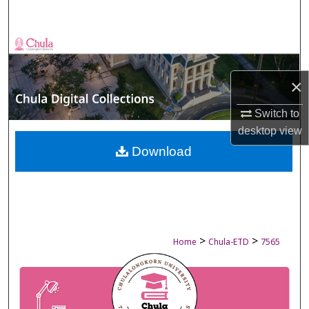
Search
Browse Collections
My Account
×
Switch to
About
desktop
view
Digital Commons Network™
Download
>
>
Home
Chula-ETD
7565