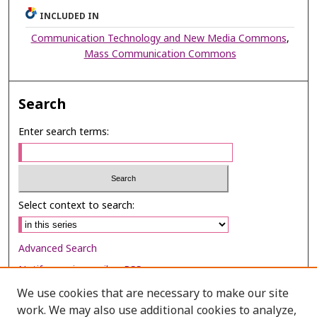
INCLUDED IN
Communication Technology and New Media Commons
,
Mass Communication Commons
Search
Enter search terms:
Select context to search:
Advanced Search
Notify me via email or
RSS
We use cookies that are necessary to make our site
Browse
work. We may also use additional cookies to analyze,