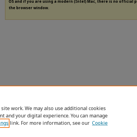
OS and if you are using a modern (Intel) Mac, there is no official 
the browser window.
 site work. We may also use additional cookies
nt and your digital experience. You can manage
ings
link. For more information, see our
Cookie
Home
|
About
|
FAQ
|
My Account
|
Access