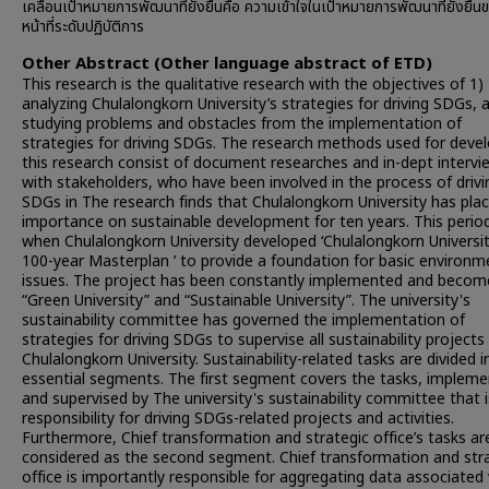
เคลื่อนเป้าหมายการพัฒนาที่ยั่งยืนคือ ความเข้าใจในเป้าหมายการพัฒนาที่ยั่งยืน
หน้าที่ระดับปฏิบัติการ
Other Abstract (Other language abstract of ETD)
This research is the qualitative research with the objectives of 1)
analyzing Chulalongkorn University’s strategies for driving SDGs, 
studying problems and obstacles from the implementation of
strategies for driving SDGs. The research methods used for deve
this research consist of document researches and in-dept intervi
with stakeholders, who have been involved in the process of drivi
SDGs in The research finds that Chulalongkorn University has pla
importance on sustainable development for ten years. This period
when Chulalongkorn University developed ‘Chulalongkorn Universit
100-year Masterplan ’ to provide a foundation for basic environm
issues. The project has been constantly implemented and becom
“Green University” and “Sustainable University”. The university's
sustainability committee has governed the implementation of
strategies for driving SDGs to supervise all sustainability projects 
Chulalongkorn University. Sustainability-related tasks are divided i
essential segments. The first segment covers the tasks, implem
and supervised by The university's sustainability committee that i
responsibility for driving SDGs-related projects and activities.
Furthermore, Chief transformation and strategic office’s tasks ar
considered as the second segment. Chief transformation and str
office is importantly responsible for aggregating data associated