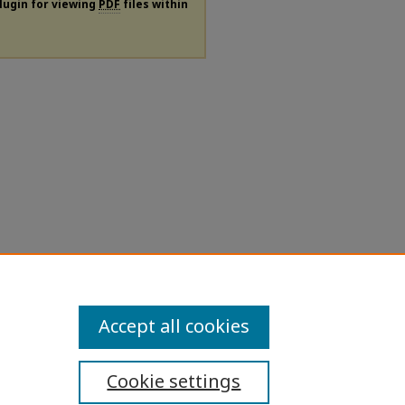
plugin for viewing
PDF
files within
Accept all cookies
Cookie settings
ibility Statement