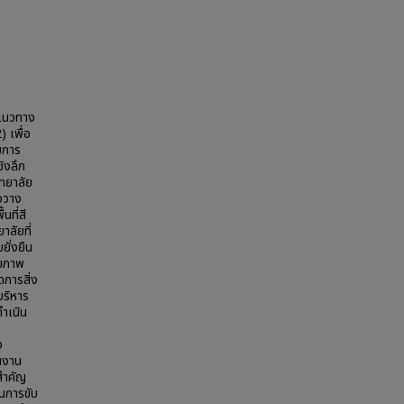
ห์แนวทาง
 เพื่อ
ยการ
ิงลึก
ทยาลัย
่อวาง
นที่สี
าลัยที่
ั่งยืน
ายภาพ
การสิ่ง
บริหาร
ำเนิน
ง
ินงาน
สำคัญ
นการขับ