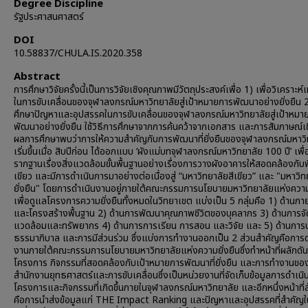
Degree Discipline
รัฐประศาสนศาสตร์
DOI
10.58837/CHULA.IS.2020.358
Abstract
การศึกษาวิจัยครั้งนี้เป็นการวิจัยเชิงคุณภาพมีวัตถุประสงค์เพื่อ 1) เพื่อวิเคราะ
ในการขับเคลื่อนของจุฬาลงกรณ์มหาวิทยาลัยสู่เป้าหมายการพัฒนาอย่างยั่งยืน 2)
ศึกษาปัญหาและอุปสรรคในการขับเคลื่อนของจุฬาลงกรณ์มหาวิทยาลัยสู่เป้าหมา
พัฒนาอย่างยั่งยืน ใช้วิธีการศึกษาจากการค้นคว้าจากเอกสาร และการสัมภาษณ์เช
ผลการศึกษาพบว่าการให้ความสำคัญกับการพัฒนาที่ยั่งยืนของจุฬาลงกรณ์มหาวิ
เริ่มขึ้นเมื่อ สิบปีก่อน ได้ออกแบบ ‘ผังแม่บทจุฬาลงกรณ์มหาวิทยาลัย 100 ปี’ เพื
รากฐานเรื่องสิ่งแวดล้อมขั้นพื้นฐานอย่างเรื่องการวางผังอาคารให้สอดคล้องกับพื้
เขียว และมีการดำเนินการมาอย่างต่อเนื่องสู่ “มหาวิทยาลัยสีเขียว” และ "มหาวิทย
ยั่งยืน" โดยการดำเนินงานอยู่ภายใต้คณะกรรมการนโยบายมหาวิทยาลัยแห่งความย
เพื่อดูแลโครงการความยั่งยืนทั้งหมดในวิทยาเขต แบ่งเป็น 5 กลุ่มคือ 1) ด้านก
และโครงสร้างพื้นฐาน 2) ด้านการพัฒนาคุณภาพชีวิตของบุคลากร 3) ด้านการจัด
แวดล้อมและทรัพยากร 4) ด้านการการเรียน การสอน และวิจัย และ 5) ด้านการ
ธรรมาภิบาล และการมีส่วนร่วม ซึ่งแบ่งการทำงานออกเป็น 2 ส่วนสำคัญคือการด
งานภายใต้คณะกรรมการนโยบายมหาวิทยาลัยแห่งความยั่งยืนซึ่งทำหน้าที่ผลักดัน
โครงการ กิจกรรมที่สอดคล้องกับเป้าหมายการพัฒนาที่ยั่งยืน และการทำงานขอ
สำนักงานยุทธศาสตร์และการขับเคลื่อนซึ่งเป็นหน่วยงานที่จัดเก็บข้อมูลการดำเน
โครงการและกิจกรรมที่เกิดขึ้นภายในจุฬาลงกรณ์มหาวิทยาลัย และอีกหนึ่งหน้าที่
คือการนำส่งข้อมูลแก่ THE Impact Ranking และปัญหาและอุปสรรคที่สำคัญใ