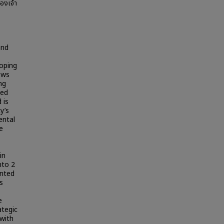
ของเจ้า
and
loping
ews
ng
ced
 is
y’s
ental
e
in
nto 2
ented
s
e
ategic
 with