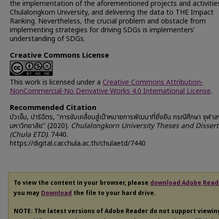
the implementation of the aforementioned projects and activities
Chulalongkorn University, and delivering the data to THE Impact
Ranking. Nevertheless, the crucial problem and obstacle from
implementing strategies for driving SDGs is implementers’
understanding of SDGs.
Creative Commons License
This work is licensed under a
Creative Commons Attribution-
NonCommercial-No Derivative Works 4.0 International License
.
Recommended Citation
บัวเข็ม, ปาริฉัตร, "การขับเคลื่อนสู่เป้าหมายการพัฒนาที่ยั่งยืน กรณีศึกษา จุฬา
มหาวิทยาลัย" (2020).
Chulalongkorn University Theses and Dissert
(Chula ETD)
. 7440.
https://digital.car.chula.ac.th/chulaetd/7440
To view the content in your browser, please
download Adobe Read
you may
Download
the file to your hard drive.
NOTE: The latest versions of Adobe Reader do not support viewi