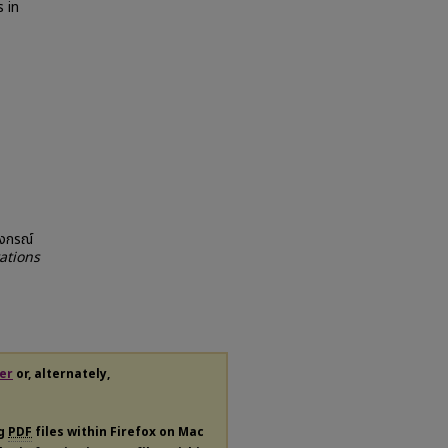
 in
ลงกรณ์
ations
er
or, alternately,
ng
PDF
files within Firefox on Mac