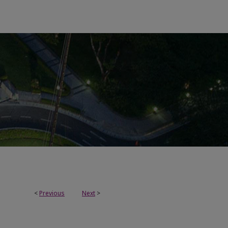
<
Previous
Next
>