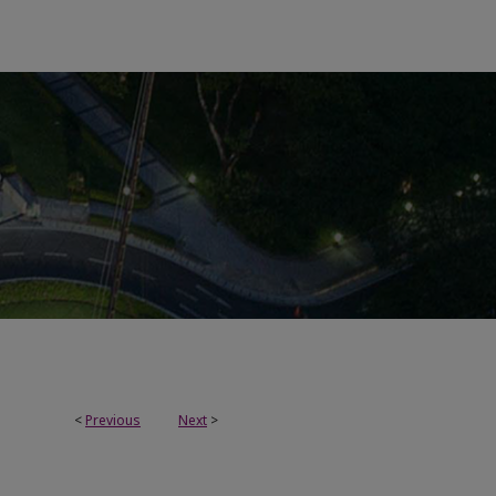
<
Previous
Next
>