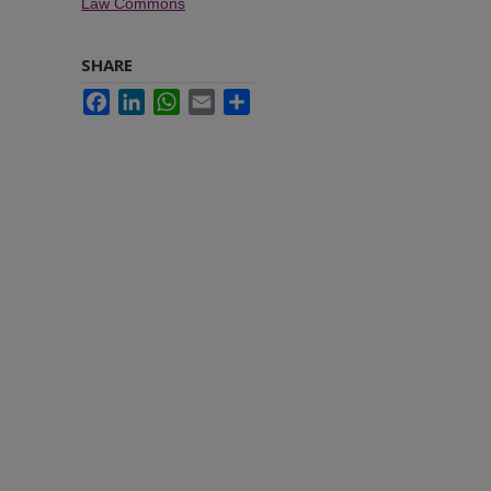
Law Commons
SHARE
Facebook
LinkedIn
WhatsApp
Email
Share