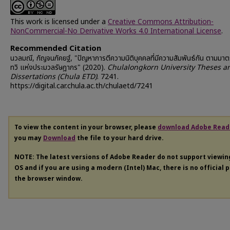
This work is licensed under a
Creative Commons Attribution-
NonCommercial-No Derivative Works 4.0 International License
.
Recommended Citation
นวลมณี, กัญจนภัคยฐ์, "ปัญหาการตีความนิติบุคคลที่มีความสัมพันธ์กัน ตามมา
ทวิ แห่งประมวลรัษฎากร" (2020).
Chulalongkorn University Theses a
Dissertations (Chula ETD)
. 7241.
https://digital.car.chula.ac.th/chulaetd/7241
To view the content in your browser, please
download Adobe Read
you may
Download
the file to your hard drive.
NOTE: The latest versions of Adobe Reader do not support viewi
OS and if you are using a modern (Intel) Mac, there is no official 
the browser window.