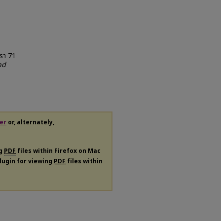
ตรา 71
nd
er
or, alternately,
ng
PDF
files within Firefox on Mac
plugin for viewing
PDF
files within