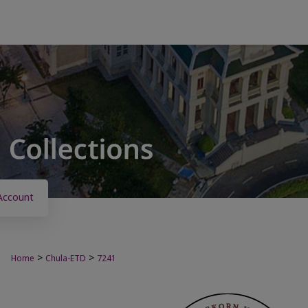
Account
>
>
Home
Chula-ETD
7241