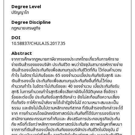
Degree Level
ปริญญาโท
Degree Discipline
กฎหมายเศรษฐกิจ
DOI
10.58837/CHULA.IS.2017.35
Abstract
จากการศึกษากฎหมายภาษีอากรของประเทศไทยเกี่ยวกับการหักราย
จ่ายเงินสำรองของบริษัท ประกันชีวิต พบว่าปัจจุบันสามารถหักรายจ่าย
เงินสำรองเบี้ยประกันภัยเพื่อสมทบทุนประกันชีวิตที่กัน ไว้ก่อนคำนวณ
กำไร ในอัตราไม่เกินร้อยละ 65 ของจำนวนเบี้ยประกันภัยรับสุทธิ และ
เงินสำรองเบี้ย ประกันภัยเพื่อสมทบทุนประกันภัยอื่นที่กันไว้ก่อน
คำนวณกำไร ในอัตราไม่เกินร้อยละ 40 ของจำนวน เบี้ยประกันภัยรับ
สุทธิ ในการคำนวณกำไรสุทธิเพื่อเสียภาษีเงินได้นิติบุคคล ซึ่งอัตรา
ร้อยละต่อเบี้ย ประกันภัยรับสุทธิดังกล่าว ยังไม่สะท้อนถึงความเสี่ยง
ที่แท้จริง ทาให้การนำส่งรายได้เข้ารัฐยังไม่มี ความเหมาะสมและเป็น
ธรรม และยังไม่เป็นไปตามหลักเกณฑ์สากล ที่เงินสำรองดังกล่าวจะได้
จาก การคำนวณโดยนักคณิตศาสตร์ประกันภัยที่ได้รับการรองรับจาก
สานักงานคณะกรรมการกำกับและ ส่งเสริมการประกอบธุรกิจประกัน
ภัย หรือที่เรียกว่าหลักทางคณิตศาสตร์ประกันภัย สภาพปัญหาที่พบมา
จากการที่เงินสำรองเบี้ยประกันภัยของบริษัทประกันชีวิตในปัจจุบัน มี