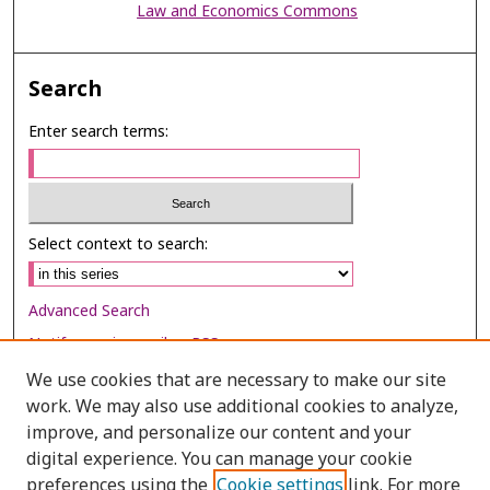
Law and Economics Commons
Search
Enter search terms:
Select context to search:
Advanced Search
Notify me via email or
RSS
We use cookies that are necessary to make our site
Browse
work. We may also use additional cookies to analyze,
improve, and personalize our content and your
Collections
digital experience. You can manage your cookie
Disciplines
preferences using the
Cookie settings
link. For more