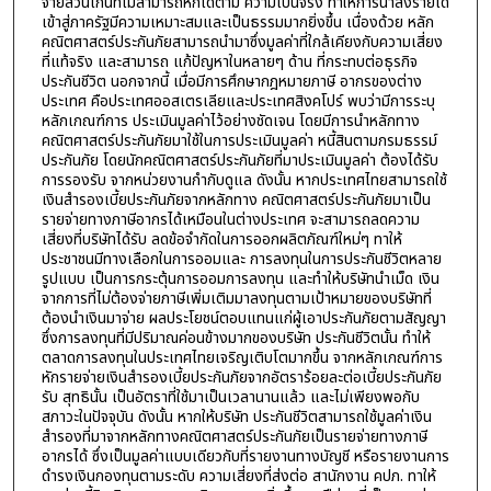
จ่ายส่วนเกินที่ไม่สามารถหักได้ตาม ความเป็นจริง ทำให้การนำส่งรายได้
เข้าสู่ภาครัฐมีความเหมาะสมและเป็นธรรมมากยิ่งขึ้น เนื่องด้วย หลัก
คณิตศาสตร์ประกันภัยสามารถนำมาซึ่งมูลค่าที่ใกล้เคียงกับความเสี่ยง
ที่แท้จริง และสามารถ แก้ปัญหาในหลายๆ ด้าน ที่กระทบต่อธุรกิจ
ประกันชีวิต นอกจากนี้ เมื่อมีการศึกษากฎหมายภาษี อากรของต่าง
ประเทศ คือประเทศออสเตรเลียและประเทศสิงคโปร์ พบว่ามีการระบุ
หลักเกณฑ์การ ประเมินมูลค่าไว้อย่างชัดเจน โดยมีการนำหลักทาง
คณิตศาสตร์ประกันภัยมาใช้ในการประเมินมูลค่า หนี้สินตามกรมธรรม์
ประกันภัย โดยนักคณิตศาสตร์ประกันภัยที่มาประเมินมูลค่า ต้องได้รับ
การรองรับ จากหน่วยงานกำกับดูแล ดังนั้น หากประเทศไทยสามารถใช้
เงินสำรองเบี้ยประกันภัยจากหลักทาง คณิตศาสตร์ประกันภัยมาเป็น
รายจ่ายทางภาษีอากรได้เหมือนในต่างประเทศ จะสามารถลดความ
เสี่ยงที่บริษัทได้รับ ลดข้อจำกัดในการออกผลิตภัณฑ์ใหม่ๆ ทาให้
ประชาชนมีทางเลือกในการออมและ การลงทุนในการประกันชีวิตหลาย
รูปแบบ เป็นการกระตุ้นการออมการลงทุน และทำให้บริษัทนำเม็ด เงิน
จากการที่ไม่ต้องจ่ายภาษีเพิ่มเติมมาลงทุนตามเป้าหมายของบริษัทที่
ต้องนำเงินมาจ่าย ผลประโยชน์ตอบแทนแก่ผู้เอาประกันภัยตามสัญญา
ซึ่งการลงทุนที่มีปริมาณค่อนข้างมากของบริษัท ประกันชีวิตนั้น ทำให้
ตลาดการลงทุนในประเทศไทยเจริญเติบโตมากขึ้น จากหลักเกณฑ์การ
หักรายจ่ายเงินสำรองเบี้ยประกันภัยจากอัตราร้อยละต่อเบี้ยประกันภัย
รับ สุทธินั้น เป็นอัตราที่ใช้มาเป็นเวลานานแล้ว และไม่เพียงพอกับ
สภาวะในปัจจุบัน ดังนั้น หากให้บริษัท ประกันชีวิตสามารถใช้มูลค่าเงิน
สำรองที่มาจากหลักทางคณิตศาสตร์ประกันภัยเป็นรายจ่ายทางภาษี
อากรได้ ซึ่งเป็นมูลค่าแบบเดียวกับที่รายงานทางบัญชี หรือรายงานการ
ดำรงเงินกองทุนตามระดับ ความเสี่ยงที่ส่งต่อ สานักงาน คปภ. ทาให้