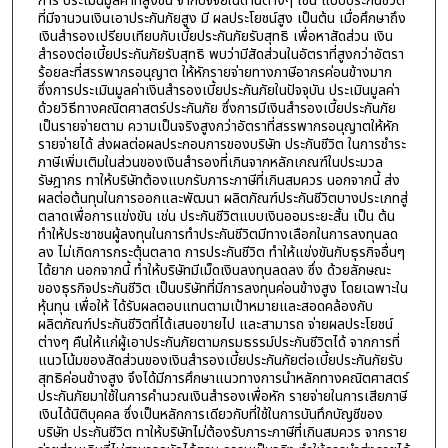
การ ประเมินมูลค่าที่สูงขึ้น จากปัจจัยในด้านต่างๆ เช่น แบบประกันชีวิต
ที่มีจานวนเงินเอาประกันภัยสูง มี ผลประโยชน์สูง เป็นต้น เมื่อศึกษาถึง
เงินสำรองเปรียบเทียบกับเบี้ยประกันภัยรับสุทธิ เพื่อหาสัดส่วน เงิน
สำรองต่อเบี้ยประกันภัยรับสุทธิ พบว่ามีสัดส่วนในอัตราที่สูงกว่าอัตรา
ร้อยละที่สรรพากรอนุญาต ให้หักรายจ่ายทางภาษีอากรค่อนข้างมาก
ซึ่งการประเมินมูลค่าเงินสำรองเบี้ยประกันภัยในปัจจุบัน ประเมินมูลค่า
ด้วยวิธีทางคณิตศาสตร์ประกันภัย ซึ่งการมีเงินสำรองเบี้ยประกันภัย
เป็นรายจ่ายตาม ความเป็นจริงสูงกว่าอัตราที่สรรพากรอนุญาตให้หัก
รายจ่ายได้ ส่งผลต่อผลประกอบการของบริษัท ประกันชีวิต ในการชำระ
ภาษีเพิ่มเติมในส่วนของเงินสำรองที่เกินจากหลักเกณฑ์ในประมวล
รัษฎากร ทาให้บริษัทต้องแบกรับภาระภาษีที่เกินสมควร นอกจากนี้ ส่ง
ผลต่อต้นทุนในการออกและพัฒนา ผลิตภัณฑ์ประกันชีวิตบางประเภทสู่
ตลาดเพื่อการแข่งขัน เช่น ประกันชีวิตแบบเงินออมระยะสั้น เป็น ต้น
ทำให้ประชาชนผู้ลงทุนในการทำประกันชีวิตมีทางเลือกในการลงทุนลด
ลง ไม่เกิดการกระตุ้นตลาด การประกันชีวิต ทำให้แข่งขันกับธุรกิจอื่นๆ
ได้ยาก นอกจากนี้ ทำให้บริษัทมีเม็ดเงินลงทุนลดลง ซึ่ง ด้วยลักษณะ
ของธุรกิจประกันชีวิต เป็นบริษัทที่มีการลงทุนค่อนข้างสูง โดยเฉพาะใน
หุ้นทุน เพื่อให้ ได้รับผลตอบแทนตามเป้าหมายและสอดคล้องกับ
ผลิตภัณฑ์ประกันชีวิตที่ได้เสนอขายไป และสามารถ จ่ายผลประโยชน์
ต่างๆ คืนให้แก่ผู้เอาประกันภัยตามกรมธรรม์ประกันชีวิตได้ จากการที่
แนวโน้มของสัดส่วนของเงินสำรองเบี้ยประกันภัยต่อเบี้ยประกันภัยรับ
สุทธิค่อนข้างสูง จึงได้มีการศึกษาแนวทางการนำหลักทางคณิตศาสตร์
ประกันภัยมาใช้ในการคำนวณเงินสำรองเพื่อหัก รายจ่ายในการเสียภาษี
เงินได้นิติบุคคล ซึ่งเป็นหลักการเดียวกับที่ใช้ในการบันทึกบัญชีของ
บริษัท ประกันชีวิต ทาให้บริษัทไม่ต้องรับภาระภาษีที่เกินสมควร จากราย