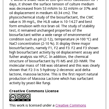
days, it shown the surface tension of culture medium
was decreased from 53 mN/m to 32 mN/m or 37% and
oil displacement in medium 43.34 cm2. The
physicochemical study of the biosurfactant, the CMC
value is 39 mg/L, the HLB value is 10-14.27 and best
form emulsion with rice bran oil. The study of stability
test, it remained unchanged properties of the
biosurfactant within a wide range of environmental
condition such as pH (2-12), temperature (4-100 ºC) and
NaCl concentration (2-10 %). It display three major
biosutrfactants, namely F1, F2 and F3. F2 and F3 shown
high biosurfactant activity by oil displacement assay and
futher analysis via HPLC. In addition, the chemical
structure of biosurfactant by FI-MS and 2D-NMR. The
molecular mass of 168 was obtained and this was clearly
shown that F2-3 is 5-hydroxy-2-decenoic acid delta
lactone, massoia lactone. This is the first report natural
production of Massoia Lactone which has surfactant
activity by yeast-like fungi.
Creative Commons License
This work is licensed under a
Creative Commons