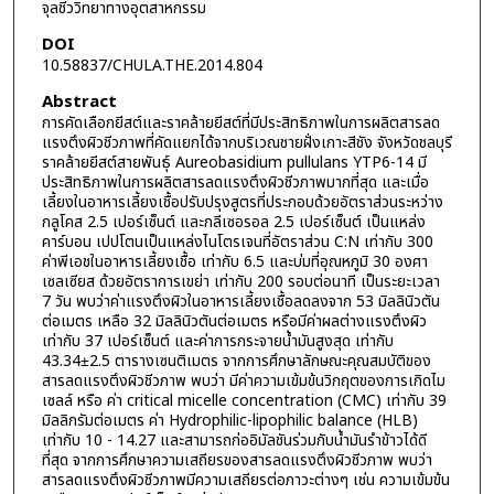
จุลชีววิทยาทางอุตสาหกรรม
DOI
10.58837/CHULA.THE.2014.804
Abstract
การคัดเลือกยีสต์และราคล้ายยีสต์ที่มีประสิทธิภาพในการผลิตสารลด
แรงตึงผิวชีวภาพที่คัดแยกได้จากบริเวณชายฝั่งเกาะสีชัง จังหวัดชลบุรี
ราคล้ายยีสต์สายพันธุ์ Aureobasidium pullulans YTP6-14 มี
ประสิทธิภาพในการผลิตสารลดแรงตึงผิวชีวภาพมากที่สุด และเมื่อ
เลี้ยงในอาหารเลี้ยงเชื้อปรับปรุงสูตรที่ประกอบด้วยอัตราส่วนระหว่าง
กลูโคส 2.5 เปอร์เซ็นต์ และกลีเซอรอล 2.5 เปอร์เซ็นต์ เป็นแหล่ง
คาร์บอน เปปโตนเป็นแหล่งไนโตรเจนที่อัตราส่วน C:N เท่ากับ 300
ค่าพีเอชในอาหารเลี้ยงเชื้อ เท่ากับ 6.5 และบ่มที่อุณหภูมิ 30 องศา
เซลเซียส ด้วยอัตราการเขย่า เท่ากับ 200 รอบต่อนาที เป็นระยะเวลา
7 วัน พบว่าค่าแรงตึงผิวในอาหารเลี้ยงเชื้อลดลงจาก 53 มิลลินิวตัน
ต่อเมตร เหลือ 32 มิลลินิวตันต่อเมตร หรือมีค่าผลต่างแรงตึงผิว
เท่ากับ 37 เปอร์เซ็นต์ และค่าการกระจายน้ำมันสูงสุด เท่ากับ
43.34±2.5 ตารางเซนติเมตร จากการศึกษาลักษณะคุณสมบัติของ
สารลดแรงตึงผิวชีวภาพ พบว่า มีค่าความเข้มข้นวิกฤตของการเกิดไม
เซลล์ หรือ ค่า critical micelle concentration (CMC) เท่ากับ 39
มิลลิกรัมต่อเมตร ค่า Hydrophilic-lipophilic balance (HLB)
เท่ากับ 10 - 14.27 และสามารถก่ออิมัลชันร่วมกับน้ำมันรำข้าวได้ดี
ที่สุด จากการศึกษาความเสถียรของสารลดแรงตึงผิวชีวภาพ พบว่า
สารลดแรงตึงผิวชีวภาพมีความเสถียรต่อภาวะต่างๆ เช่น ความเข้มข้น