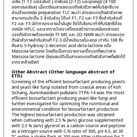
เกลือ (1-12 เปอร์เซ็นต์ ) ค่าพีเอช (2-12) และอุณหภูมิ (4-100
องศาเซลเซียส) เมื่อเตรียมสารลดแรงตึงผิวชีวภาพให้บริสุทธิ์บาง
ส่วนด้วยเทคนิค preparative TLC พบว่า สารลดแรงตึงผิวชีวภาพ
สามารถแบ่งเป็น 3 ลำดับส่วน ได้แก่ F1, F2 และ F3 ซึ่งลำดับส่วนที่
F2 และ F3 มีค่าการกระจายน้ำมันสูง จึงได้เลือกมาทำให้บริสุทธิ์ด้วย
เทคนิค HPLC และจากการวิเคราะห์โครงสร้างทางเคมีของสารลด
แรงตึงชีวภาพด้วยเทคนิค FI-MS และ 2D-NMR พบว่า สารลดแรง
ตึงผิวชีวภาพลำดับส่วนที่ F2-3 มีน้ำหนักมวลโมเลกุล เท่ากับ 168 ซึ่ง
คือสาร 5-hydroxy-2-decenoic acid deta-lactone หรือ
Massoia lactone โดยถือเป็นการรายงานครั้งแรกที่พบว่าสาร
Massoia lactone มีคุณสมบัติเป็นสารลดแรงตึงผิวชีวภาพที่ผลิตได้
จากราคล้ายยีสต์
Other Abstract (Other language abstract of
ETD)
Screening of the efficient biosurfactant producing yeasts
and yeast-like fungi isolated from coastal areas of Koh
Sichang, Aureobasidium pullulans YTP6-14 was the most
efficient biosurfactant producing yeast-like fungi and
further investigated for optimizing the nutritional and
environmental condition for biosurfactant production.
The highest biosurfactant production was obtained
when cultivating with 2.5 % (w/v) glucose supplemented
with 2.5 % (w/v) glycerol as a carbon source and peptone
as a nitrogen source with C:N ratio of 300, pH 6.5, at 30
°C within a shake flask at 200 rpm After cultivation for 7