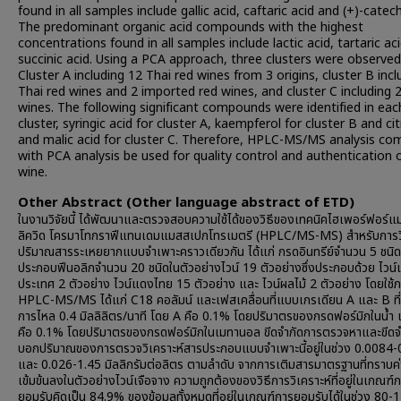
found in all samples include gallic acid, caftaric acid and (+)-catech
The predominant organic acid compounds with the highest
concentrations found in all samples include lactic acid, tartaric ac
succinic acid. Using a PCA approach, three clusters were observed
Cluster A including 12 Thai red wines from 3 origins, cluster B incl
Thai red wines and 2 imported red wines, and cluster C including 2
wines. The following significant compounds were identified in eac
cluster, syringic acid for cluster A, kaempferol for cluster B and cit
and malic acid for cluster C. Therefore, HPLC-MS/MS analysis co
with PCA analysis be used for quality control and authentication 
wine.
Other Abstract (Other language abstract of ETD)
ในงานวิจัยนี้ ได้พัฒนาและตรวจสอบความใช้ได้ของวิธีของเทคนิคไฮเพอร์ฟอร์แม
ลิควิด โครมาโทกราฟีแทนเดมแมสสเปกโทรเมตรี (HPLC/MS-MS) สำหรับการวิ
ปริมาณสารระเหยยากแบบจำเพาะคราวเดียวกัน ได้แก่ กรดอินทรีย์จำนวน 5 ชนิ
ประกอบฟีนอลิกจำนวน 20 ชนิดในตัวอย่างไวน์ 19 ตัวอย่างซึ่งประกอบด้วย ไวน
ประเทศ 2 ตัวอย่าง ไวน์แดงไทย 15 ตัวอย่าง และ ไวน์ผลไม้ 2 ตัวอย่าง โดยใช้
HPLC-MS/MS ได้แก่ C18 คอลัมน์ และเฟสเคลื่อนที่แบบเกรเดียน A และ B ที่
การไหล 0.4 มิลลิลิตร/นาที โดย A คือ 0.1% โดยปริมาตรของกรดฟอร์มิกในน้ำ
คือ 0.1% โดยปริมาตรของกรดฟอร์มิกในเมทานอล ขีดจํากัดการตรวจหาและขีดจ
บอกปริมาณของการตรวจวิเคราะห์สารประกอบแบบจำเพาะนี้อยู่ในช่วง 0.0084-
และ 0.026-1.45 มิลลิกรัมต่อลิตร ตามลำดับ จากการเติมสารมาตรฐานที่ทราบค
เข้มข้นลงในตัวอย่างไวน์เจือจาง ความถูกต้องของวิธีการวิเคราะห์ที่อยู่ในเกณฑ์
ยอมรับคิดเป็น 84.9% ของข้อมูลทั้งหมดที่อยู่ในเกณฑ์การยอมรับได้ในช่วง 80