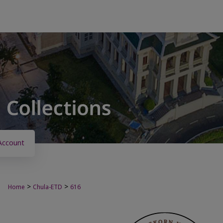
Account
>
>
Home
Chula-ETD
616