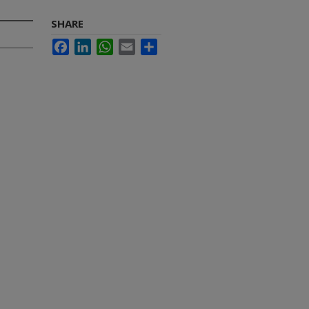
SHARE
Facebook
LinkedIn
WhatsApp
Email
Share