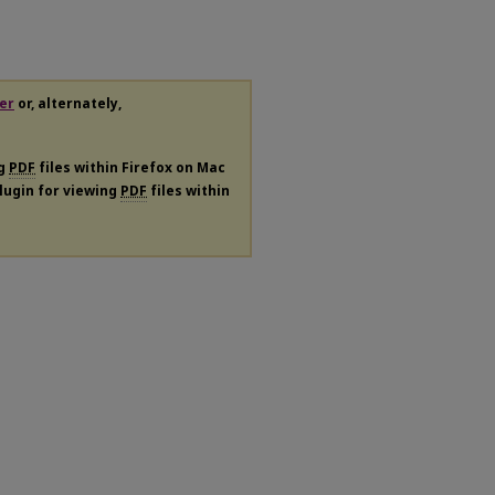
er
or, alternately,
ng
PDF
files within Firefox on Mac
plugin for viewing
PDF
files within