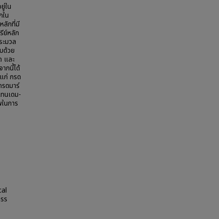
ยู่ใน
กใน
ักที่มี
ีย์หลัก
ประมวล
บด้วย
ด และ
กนี้ได้
้แก่ กรด
กรดมาร์
ีแทนเดม-
พในการ
cal
ass