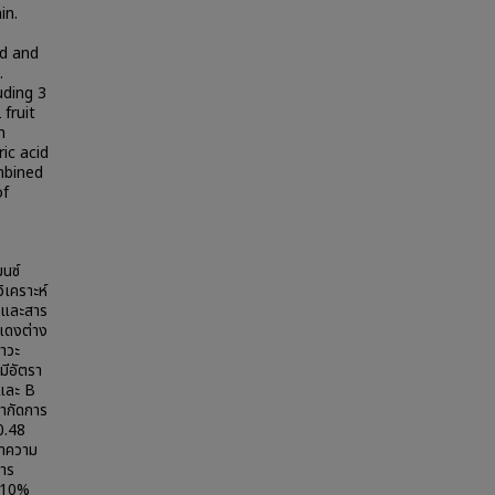
in.
id and
.
uding 3
 fruit
h
ric acid
mbined
of
นซ์
เคราะห์
ดและสาร
์แดงต่าง
ภาวะ
มีอัตรา
 และ B
ำกัดการ
0.48
่าความ
การ
-110%