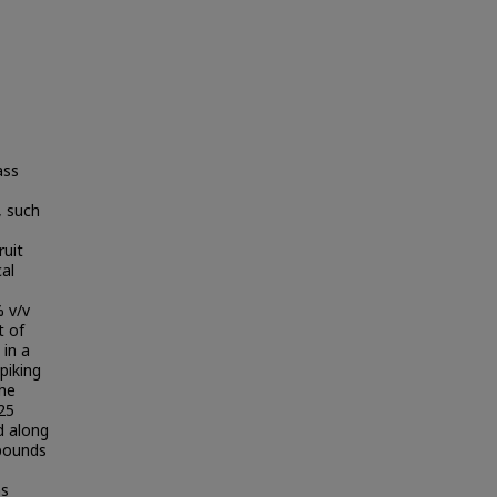
ass
, such
ruit
al
% v/v
t of
in a
piking
the
25
d along
mpounds
ns