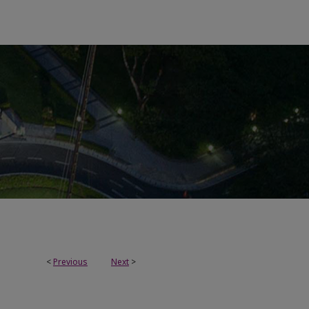
<
Previous
Next
>