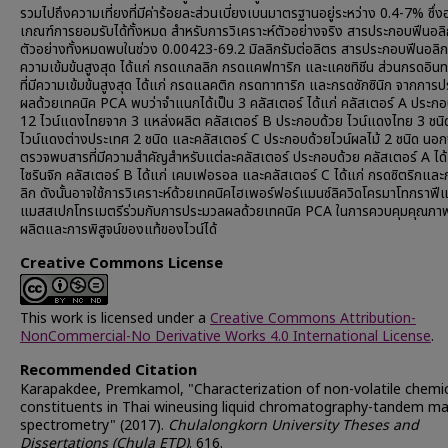
รวมไปถึงความเที่ยงที่มีค่าร้อยละส่วนเบี่ยงเบนมาตรฐานอยู่ระหว่าง 0.4-7% ซึ่งอ
เกณฑ์การยอมรับได้ทั้งหมด สำหรับการวิเคราะห์ตัวอย่างจริง สารประกอบฟีนอลิ
ตัวอย่างทั้งหมดพบในช่วง 0.00423-69.2 มิลลิกรัมต่อลิตร สารประกอบฟีนอลิกหล
ความเข้มข้นสูงสุด ได้แก่ กรดแกลลิก กรดแคฟทาริก และแคชทิชีน ส่วนกรดอินทร
ที่มีความเข้มข้นสูงสุด ได้แก่ กรดแลคติก กรดทาทาริก และกรดซักซินิก จากการ
ผลด้วยเทคนิค PCA พบว่าจำแนกได้เป็น 3 คลัสเตอร์ ได้แก่ คลัสเตอร์ A ประกอ
12 ไวน์แดงไทยจาก 3 แหล่งผลิต คลัสเตอร์ B ประกอบด้วย ไวน์แดงไทย 3 ชนิ
ไวน์แดงต่างประเทศ 2 ชนิด และคลัสเตอร์ C ประกอบด้วยไวน์ผลไม้ 2 ชนิด นอกจา
ตรวจพบสารที่มีความสำคัญสำหรับแต่ละคลัสเตอร์ ประกอบด้วย คลัสเตอร์ A ได
ไซรินจิก คลัสเตอร์ B ได้แก่ เคมเฟอรอล และคลัสเตอร์ C ได้แก่ กรดซิตริกและ
ลิก ดังนั้นอาจใช้การวิเคราะห์ด้วยเทคนิคไฮเพอร์ฟอร์แมนซ์ลิควิดโครมาโทกราฟ
แมสสเปกโทรเมตรีร่วมกับการประมวลผลด้วยเทคนิค PCA ในการควบคุมคุณภา
ผลิตและการพิสูจน์ของแท้ของไวน์ได้
Creative Commons License
This work is licensed under a
Creative Commons Attribution-
NonCommercial-No Derivative Works 4.0 International License
.
Recommended Citation
Karapakdee, Premkamol, "Characterization of non-volatile chemi
constituents in Thai wineusing liquid chromatography-tandem m
spectrometry" (2017).
Chulalongkorn University Theses and
Dissertations (Chula ETD)
. 616.