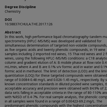
Degree Discipline
Chemistry
DOI
10.58837/CHULA.THE.2017.126
Abstract
In this work, high performance liquid chromatography-tandem m
spectrometry (HPLC-MS/MS) was developed and validated for
simultaneous determination of targeted non-volatile compounds
as five organic acids and twenty phenolic compounds, in 19 wine
samples including 2 imported red wines, 15 Thai red wines and 2 f
wines, using the following HPLC-MS/MS conditions: a C18 analytic
column and gradient elution of A: B mobile phase at flow rate 0.4
mL/min, where A and B are 0.1% v/v formic acid in water and 0.1
formic acid in methanol. The limit of detection (LOD) and the limi
quantitation (LOQ) for these targeted compounds were obtained 
range of 0.0084-0.48 mg/L and 0.026-1.45 mg/L, respectively. By s
known concentration standards in diluted pooled wine samples, 
acceptable accuracy and precision were obtained with 84.9% of 2
data sets falling in acceptable criteria in the range of 80-110% an
with %RSD of 0.4-7%. For real sample analysis, the phenolic co
in all samples were found in a range of 0.00423-69.2 mg/L. The
predominant phenolic compounds with the highest concentratio