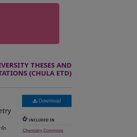
ERSITY THESES AND
TATIONS (CHULA ETD)
l
Download
etry
INCLUDED IN
มาโท
Chemistry Commons