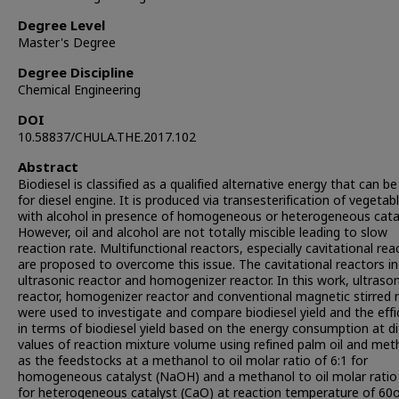
Degree Level
Master's Degree
Degree Discipline
Chemical Engineering
DOI
10.58837/CHULA.THE.2017.102
Abstract
Biodiesel is classified as a qualified alternative energy that can b
for diesel engine. It is produced via transesterification of vegetabl
with alcohol in presence of homogeneous or heterogeneous catal
However, oil and alcohol are not totally miscible leading to slow
reaction rate. Multifunctional reactors, especially cavitational rea
are proposed to overcome this issue. The cavitational reactors i
ultrasonic reactor and homogenizer reactor. In this work, ultrason
reactor, homogenizer reactor and conventional magnetic stirred 
were used to investigate and compare biodiesel yield and the effi
in terms of biodiesel yield based on the energy consumption at di
values of reaction mixture volume using refined palm oil and met
as the feedstocks at a methanol to oil molar ratio of 6:1 for
homogeneous catalyst (NaOH) and a methanol to oil molar ratio 
for heterogeneous catalyst (CaO) at reaction temperature of 60