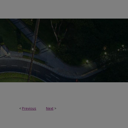
<
Previous
Next
>