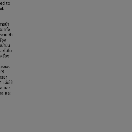
med to
il.
กการนำ
ิยาทั้ง
ะลายเข้า
ื่อง
น้ำมัน
และโฮโม
ครื่อง
าตรของ
ใช้
ิริยา
เมื่อใช้
ียส และ
มวล และ