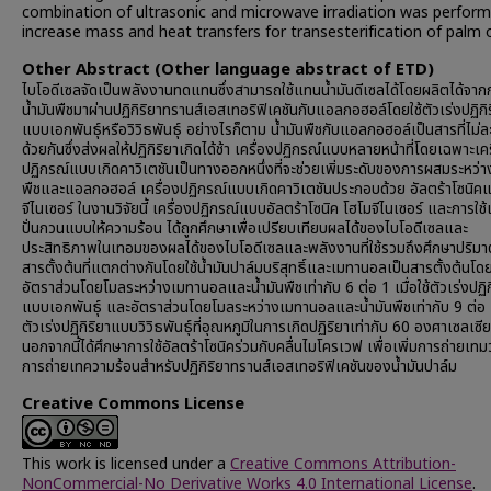
combination of ultrasonic and microwave irradiation was perfor
increase mass and heat transfers for transesterification of palm o
Other Abstract (Other language abstract of ETD)
ไบโอดีเซลจัดเป็นพลังงานทดแทนซึ่งสามารถใช้แทนน้ำมันดีเซลได้โดยผลิตได้จา
น้ำมันพืชมาผ่านปฏิกิริยาทรานส์เอสเทอริฟิเคชันกับแอลกอฮอล์โดยใช้ตัวเร่งปฏิกิร
แบบเอกพันธุ์หรือวิวิธพันธุ์ อย่างไรก็ตาม น้ำมันพืชกับแอลกอฮอล์เป็นสารที่ไม่ล
ด้วยกันซึ่งส่งผลให้ปฏิกิริยาเกิดได้ช้า เครื่องปฏิกรณ์แบบหลายหน้าที่โดยเฉพาะเคร
ปฏิกรณ์แบบเกิดคาวิเตชันเป็นทางออกหนึ่งที่จะช่วยเพิ่มระดับของการผสมระหว่าง
พืชและแอลกอฮอล์ เครื่องปฏิกรณ์แบบเกิดคาวิเตชันประกอบด้วย อัลตร้าโซนิค
จีไนเซอร์ ในงานวิจัยนี้ เครื่องปฏิกรณ์แบบอัลตร้าโซนิค โฮโมจีไนเซอร์ และการใช้เ
ปั่นกวนแบบให้ความร้อน ได้ถูกศึกษาเพื่อเปรียบเทียบผลได้ของไบโอดีเซลและ
ประสิทธิภาพในเทอมของผลได้ของไบโอดีเซลและพลังงานที่ใช้รวมถึงศึกษาปริม
สารตั้งต้นที่แตกต่างกันโดยใช้น้ำมันปาล์มบริสุทธิ์และเมทานอลเป็นสารตั้งต้นโดย
อัตราส่วนโดยโมลระหว่างเมทานอลและน้ำมันพืชเท่ากับ 6 ต่อ 1 เมื่อใช้ตัวเร่งปฏิก
แบบเอกพันธุ์ และอัตราส่วนโดยโมลระหว่างเมทานอลและน้ำมันพืชเท่ากับ 9 ต่อ 1 
ตัวเร่งปฏิกิริยาแบบวิวิธพันธุ์ที่อุณหภูมิในการเกิดปฏิริยาเท่ากับ 60 องศาเซลเซ
นอกจากนี้ได้ศึกษาการใช้อัลตร้าโซนิคร่วมกับคลื่นไมโครเวฟ เพื่อเพิ่มการถ่ายเท
การถ่ายเทความร้อนสำหรับปฏิกิริยาทรานส์เอสเทอริฟิเคชันของน้ำมันปาล์ม
Creative Commons License
This work is licensed under a
Creative Commons Attribution-
NonCommercial-No Derivative Works 4.0 International License
.