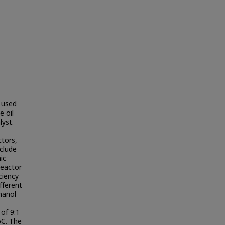
e used
e oil
yst.
ctors,
nclude
ic
reactor
ciency
fferent
hanol
of 9:1
oC. The