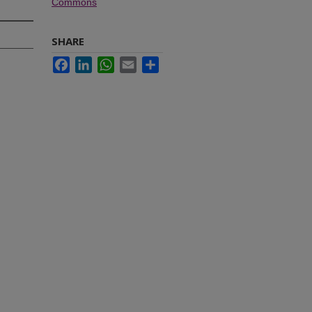
Commons
SHARE
Facebook
LinkedIn
WhatsApp
Email
Share