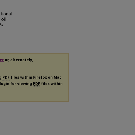
tional
oil"
la
er
or, alternately,
ng
PDF
files within Firefox on Mac
plugin for viewing
PDF
files within