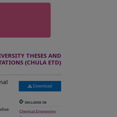
ERSITY THESES AND
TATIONS (CHULA ETD)
nal
Download
INCLUDED IN
อดีเซล
Chemical Engineering