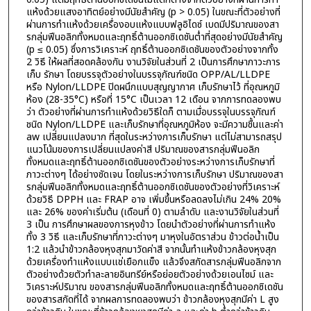
แห้งด้วยแสงอาทิตย์อย่างมีนัยสำคัญ (p > 0.05) ในขณะที่ตัวอย่างที่
ผ่านการทำแห้งด้วยเครื่องอบแห้งแบบฟลูอิไดซ์ เบดมีปริมาณของสา
รกลุ่มฟีนอลิกทั้งหมดและฤทธิ์ต้านออกซิเดชันต่ำที่สุดอย่างมีนัยสำคัญ
(p ≤ 0.05) ซึ่งการวิเคราะห์ ฤทธิ์ต้านออกซิเดชันของตัวอย่างจากทั้ง
2 วิธี ให้ผลที่สอดคล้องกัน งานวิจัยในส่วนที่ 2 เป็นการศึกษาภาวะการ
เก็บ รักษา โดยบรรจุตัวอย่างในบรรจุภัณฑ์ชนิด OPP/AL/LLDPE
หรือ Nylon/LLDPE ปิดผนึกแบบสุญญากาศ เก็บรักษาไว้ ที่อุณหภูมิ
ห้อง (28-35°C) หรือที่ 15°C เป็นเวลา 12 เดือน จากการทดลองพบ
ว่า ตัวอย่างที่ผ่านการทำแห้งด้วยวิธีใดก็ ตามเมื่อบรรจุในบรรจุภัณฑ์
ชนิด Nylon/LLDPE และเก็บรักษาที่อุณหภูมิห้อง จะมีความชื้นและค่า
aw เปลี่ยนแปลงมาก ที่สุดในระหว่างการเก็บรักษา แต่ไม่สามารถสรุป
แนวโน้มของการเปลี่ยนแปลงค่าสี ปริมาณของสารกลุ่มฟีนอลิก
ทั้งหมดและฤทธิ์ต้านออกซิเดชันของตัวอย่างระหว่างการเก็บรักษาที่
ภาวะต่างๆ ได้อย่างชัดเจน โดยในระหว่างการเก็บรักษา ปริมาณของสา
รกลุ่มฟีนอลิกทั้งหมดและฤทธิ์ต้านออกซิเดชันของตัวอย่างที่วิเคราะห์
ด้วยวิธี DPPH และ FRAP อาจ เพิ่มขึ้นหรือลดลงไม่เกิน 24% 20%
และ 26% ของค่าเริ่มต้น (เดือนที่ 0) ตามลำดับ และงานวิจัยในส่วนที่
3 เป็น การศึกษาผลของการหุงข้าว โดยนำตัวอย่างที่ผ่านการทำแห้ง
ทั้ง 3 วิธี และเก็บรักษาที่ภาวะต่างๆ มาหุงในอัตราส่วน ข้าวต่อน้ำเป็น
1:2 แล้วนำข้าวกล้องหุงสุกมาวัดค่าสี จากนั้นทำแห้งข้าวกล้องหุงสุก
ด้วยเครื่องทำแห้งแบบแช่เยือกแข็ง แล้วจึงสกัดสารกลุ่มฟีนอลิกจาก
ตัวอย่างด้วยตัวทำละลายอินทรีย์หรือย่อยตัวอย่างด้วยเอนไซม์ และ
วิเคราะห์ปริมาณ ของสารกลุ่มฟีนอลิกทั้งหมดและฤทธิ์ต้านออกซิเดชัน
ของสารสกัดที่ได้ จากผลการทดลองพบว่า ข้าวกล้องหุงสุกมีค่า L สูง