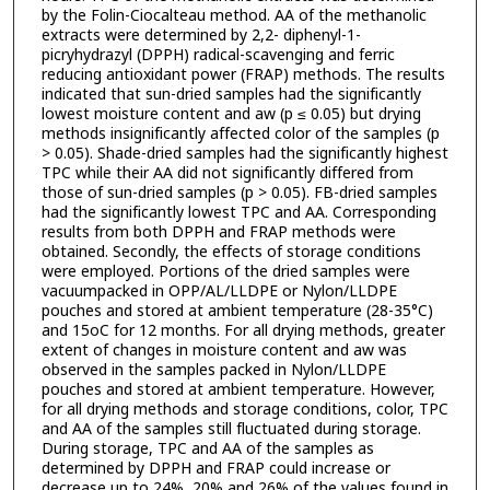
by the Folin-Ciocalteau method. AA of the methanolic
extracts were determined by 2,2- diphenyl-1-
picryhydrazyl (DPPH) radical-scavenging and ferric
reducing antioxidant power (FRAP) methods. The results
indicated that sun-dried samples had the significantly
lowest moisture content and aw (p ≤ 0.05) but drying
methods insignificantly affected color of the samples (p
> 0.05). Shade-dried samples had the significantly highest
TPC while their AA did not significantly differed from
those of sun-dried samples (p > 0.05). FB-dried samples
had the significantly lowest TPC and AA. Corresponding
results from both DPPH and FRAP methods were
obtained. Secondly, the effects of storage conditions
were employed. Portions of the dried samples were
vacuumpacked in OPP/AL/LLDPE or Nylon/LLDPE
pouches and stored at ambient temperature (28-35°C)
and 15oC for 12 months. For all drying methods, greater
extent of changes in moisture content and aw was
observed in the samples packed in Nylon/LLDPE
pouches and stored at ambient temperature. However,
for all drying methods and storage conditions, color, TPC
and AA of the samples still fluctuated during storage.
During storage, TPC and AA of the samples as
determined by DPPH and FRAP could increase or
decrease up to 24%, 20% and 26% of the values found in