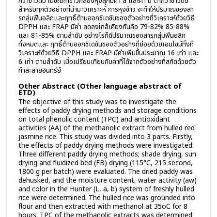
กว่าข้าวดิบ ในขณะที่ข้าวกล้องหุงสุกมีค่า a และค่า b ต่ำกว่าข้าวดิบ
สำหรับทุกตัวอย่างที่นำมาวิเคราะห์ การหุงข้าว จะทำให้ปริมาณของสา
รกลุ่มฟีนอลิกและฤทธิ์ต้านออกซิเดชันของตัวอย่างที่วิเคราะห์ด้วยวิธี
DPPH และ FRAP มีค่า ลดลงใกล้เคียงกันคือ 79-82% 85-88%
และ 81-85% ตามลำดับ อย่างไรก็ดีปริมาณของสารกลุ่มฟีนอลิก
ทั้งหมดและ ฤทธิ์ต้านออกซิเดชันของตัวอย่างที่ย่อยด้วยเอนไซม์ทั้งที่
วิเคราะห์ด้วยวิธี DPPH และ FRAP มีค่าเพิ่มขึ้นประมาณ 16 เท่า และ
6 เท่า ตามลำดับ เมื่อเปรียบเทียบกับค่าที่ได้จากตัวอย่างที่สกัดด้วยตัว
ทำละลายอินทรีย์
Other Abstract (Other language abstract of
ETD)
The objective of this study was to investigate the
effects of paddy drying methods and storage conditions
on total phenolic content (TPC) and antioxidant
activities (AA) of the methanolic extract from hulled red
jasmine rice. This study was divided into 3 parts. Firstly,
the effects of paddy drying methods were investigated.
Three different paddy drying methods; shade drying, sun
drying and fluidized bed (FB) drying (115°C, 215 second,
1800 g per batch) were evaluated. The dried paddy was
dehusked, and the moisture content, water activity (aw)
and color in the Hunter (L, a, b) system of freshly hulled
rice were determined. The hulled rice was grounded into
flour and then extracted with methanol at 35oC for 8
hours. TPC of the methanolic extracts was determined