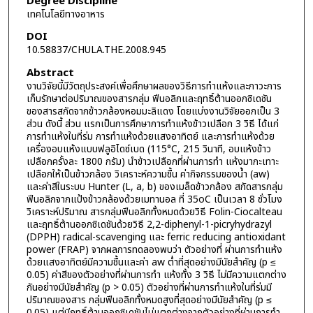
Degree Discipline
เทคโนโลยีทางอาหาร
DOI
10.58837/CHULA.THE.2008.945
Abstract
งานวิจัยนี้มีวัตถุประสงค์เพื่อศึกษาผลของวิธีการทำแห้งและภาวะการ
เก็บรักษาต่อปริมาณของสารกลุ่ม ฟีนอลิกและฤทธิ์ต้านออกซิเดชัน
ของสารสกัดจากข้าวกล้องหอมมะลิแดง โดยแบ่งงานวิจัยออกเป็น 3
ส่วน ดังนี้ ส่วน แรกเป็นการศึกษาการทำแห้งข้าวเปลือก 3 วิธี ได้แก่
การทำแห้งในที่ร่ม การทำแห้งด้วยแสงอาทิตย์ และการทำแห้งด้วย
เครื่องอบแห้งแบบฟลูอิไดซ์เบด (115°C, 215 วินาที, อบแห้งข้าว
เปลือกครั้งละ 1800 กรัม) นำข้าวเปลือกที่ผ่านการทำ แห้งมากะเทาะ
เปลือกให้เป็นข้าวกล้อง วิเคราะห์ความชื้น ค่ากิจกรรมของน้ำ (aw)
และค่าสีในระบบ Hunter (L, a, b) ของเมล็ดข้าวกล้อง สกัดสารกลุ่ม
ฟีนอลิกจากแป้งข้าวกล้องด้วยเมทานอล ที่ 35oC เป็นเวลา 8 ชั่วโมง
วิเคราะห์ปริมาณ สารกลุ่มฟีนอลิกทั้งหมดด้วยวิธี Folin-Ciocalteau
และฤทธิ์ต้านออกซิเดชันด้วยวิธี 2,2-diphenyl-1-picryhydrazyl
(DPPH) radical-scavenging และ ferric reducing antioxidant
power (FRAP) จากผลการทดลองพบว่า ตัวอย่างที่ ผ่านการทำแห้ง
ด้วยแสงอาทิตย์มีความชื้นและค่า aw ต่ำที่สุดอย่างมีนัยสำคัญ (p ≤
0.05) ค่าสีของตัวอย่างที่ผ่านการทำ แห้งทั้ง 3 วิธี ไม่มีความแตกต่าง
กันอย่างมีนัยสำคัญ (p > 0.05) ตัวอย่างที่ผ่านการทำแห้งในที่ร่มมี
ปริมาณของสาร กลุ่มฟีนอลิกทั้งหมดสูงที่สุดอย่างมีนัยสำคัญ (p ≤
0.05) แต่มีฤทธิ์ต้านออกซิเดชันไม่แตกต่างจากตัวอย่างที่ผ่านการทำ