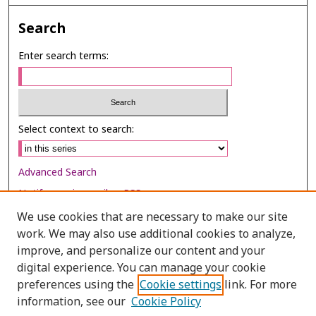
Search
Enter search terms:
Select context to search:
Advanced Search
Notify me via email or
RSS
We use cookies that are necessary to make our site
Browse
work. We may also use additional cookies to analyze,
Collections
improve, and personalize our content and your
digital experience. You can manage your cookie
Disciplines
preferences using the
Cookie settings
link. For more
Authors
information, see our
Cookie Policy