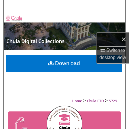
Search
Browse Collections
My Account
×
About
Switch to
desktop
view
Digital Commons Network™
Download
>
>
Home
Chula-ETD
5729