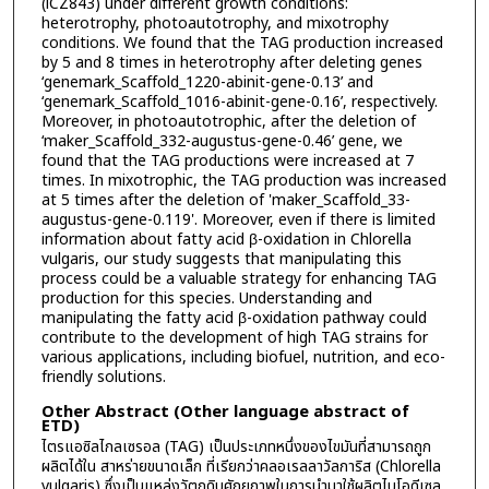
(iCZ843) under different growth conditions:
heterotrophy, photoautotrophy, and mixotrophy
conditions. We found that the TAG production increased
by 5 and 8 times in heterotrophy after deleting genes
‘genemark_Scaffold_1220-abinit-gene-0.13’ and
‘genemark_Scaffold_1016-abinit-gene-0.16’, respectively.
Moreover, in photoautotrophic, after the deletion of
‘maker_Scaffold_332-augustus-gene-0.46’ gene, we
found that the TAG productions were increased at 7
times. In mixotrophic, the TAG production was increased
at 5 times after the deletion of 'maker_Scaffold_33-
augustus-gene-0.119'. Moreover, even if there is limited
information about fatty acid β-oxidation in Chlorella
vulgaris, our study suggests that manipulating this
process could be a valuable strategy for enhancing TAG
production for this species. Understanding and
manipulating the fatty acid β-oxidation pathway could
contribute to the development of high TAG strains for
various applications, including biofuel, nutrition, and eco-
friendly solutions.
Other Abstract (Other language abstract of
ETD)
ไตรแอซิลไกลเซรอล (TAG) เป็นประเภทหนึ่งของไขมันที่สามารถถูก
ผลิตได้ใน สาหร่ายขนาดเล็ก ที่เรียกว่าคลอเรลลาวัลการิส (Chlorella
vulgaris) ซึ่งเป็นแหล่งวัตถุดิบศักยภาพในการนำมาใช้ผลิตไบโอดีเซล