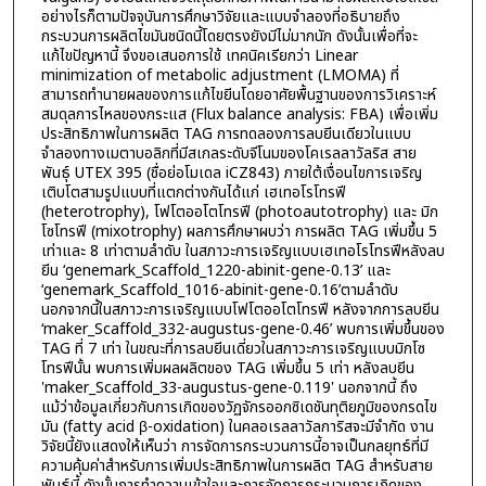
อย่างไรก็ตามปัจจุบันการศึกษาวิจัยและแบบจำลองที่อธิบายถึง
กระบวนการผลิตไขมันชนิดนี้โดยตรงยังมีไม่มากนัก ดังนั้นเพื่อที่จะ
แก้ไขปัญหานี้ จึงขอเสนอการใช้ เทคนิคเรียกว่า Linear
minimization of metabolic adjustment (LMOMA) ที่
สามารถทำนายผลของการแก้ไขยีนโดยอาศัยพื้นฐานของการวิเคราะห์
สมดุลการไหลของกระแส (Flux balance analysis: FBA) เพื่อเพิ่ม
ประสิทธิภาพในการผลิต TAG การทดลองการลบยีนเดียวในแบบ
จำลองทางเมตาบอลิกที่มีสเกลระดับจีโนมของโคเรลลาวัลริส สาย
พันธุ์ UTEX 395 (ชื่อย่อโมเดล iCZ843) ภายใต้เงื่อนไขการเจริญ
เติบโตสามรูปแบบที่แตกต่างกันได้แก่ เฮเทอโรโทรฟี
(heterotrophy), โฟโตออโตโทรฟี (photoautotrophy) และ มิก
โซโทรฟี (mixotrophy) ผลการศึกษาผบว่า การผลิต TAG เพิ่มขึ้น 5
เท่าและ 8 เท่าตามลำดับ ในสภาวะการเจริญแบบเฮเทอโรโทรฟีหลังลบ
ยีน ‘genemark_Scaffold_1220-abinit-gene-0.13’ และ
‘genemark_Scaffold_1016-abinit-gene-0.16’ตามลำดับ
นอกจากนี้ในสภาวะการเจริญแบบโฟโตออโตโทรฟี หลังจากการลบยีน
‘maker_Scaffold_332-augustus-gene-0.46’ พบการเพิ่มขึ้นของ
TAG ที่ 7 เท่า ในขณะที่การลบยีนเดี่ยวในสภาวะการเจริญแบบมิกโซ
โทรฟีนั้น พบการเพิ่มผลผลิตของ TAG เพิ่มขึ้น 5 เท่า หลังลบยีน
'maker_Scaffold_33-augustus-gene-0.119' นอกจากนี้ ถึง
แม้ว่าข้อมูลเกี่ยวกับการเกิดของวัฏจักรออกซิเดชันทุติยภูมิของกรดไข
มัน (fatty acid β-oxidation) ในคลอเรลลาวัลการิสจะมีจำกัด งาน
วิจัยนี้ยังแสดงให้เห็นว่า การจัดการกระบวนการนี้อาจเป็นกลยุทธ์ที่มี
ความคุ้มค่าสำหรับการเพิ่มประสิทธิภาพในการผลิต TAG สำหรับสาย
พันธ์นี้ ดังนั้นการทำความเข้าใจและการจัดการกระบวนการเกิดของ