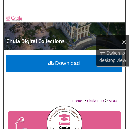
Search
Browse Collections
My Account
×
About
Switch to
desktop
view
Digital Commons Network™
Download
>
>
Home
Chula-ETD
5140