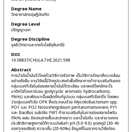
Degree Name
วิทยาศาสตรดุษฎีบัณฑิต
Degree Level
ปริญญาเอก
Degree Discipline
จุลชีววิทยาและเทคโนโลยีจุลินทรีย์
DOI
10.58837/CHULA.THE.2021.598
Abstract
การบำบัดน้ำมันรั่วไหลด้วยวิธีทางชีวภาพ เป็นวิธีการรักษาสิ่งแวดล้อม
อย่างยั่งยืน งานวิจัยนี้มีวัตถุประสงค์เพื่อศึกษาการทำงานเสริมกันของ
กลุ่มแบคทีเรียในย่อยสลายน้ำมันปิโตรเลียม และพอลิไซคลิกอะโร
มาติกไฮโดรคาร์บอน (polycyclic aromatic hydrocarbons;
PAHs) และพัฒนาเป็นผลิตภัณฑ์รูปแบบ กลุ่มแบคทีเรียตรึง โดยพบ
ว่ากลุ่มแบคทีเรีย OPK ซึ่งประกอบด้วย Mycolicibacterium spp.
PO1 และ PO2 Novoshingobium pentaromativorans PY1
และ Bacillus subtilis FW1 ทำงานเสริมกันในการย่อยสลายไพรีน
PAHs ผสม อัลเคนสายสั้นและสายยาว และน้ำมันดิบ และสามารถคง
ประสิทธิภาพสูงภายใต้การแปรผันค่า pH (5.0-9.0) อุณหภูมิ (30-40
องศาเซลเซียส) ความเค็ม (20-60‰) ข้อมูลจีโนมจากงานวิจัยก่อน