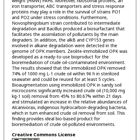
weight (HMW) PAHs. Moreover, ribosomal proteins, an
iron transporter, ABC transporters and stress response
proteins may play a role in the survival of strains PO1
and PO2 under stress conditions. Furthermore,
Novosphingobium strain contributed to intermediate
degradation and Bacillus produced a biosurfactant that
facilitates the assimilation of pollutants by the main
degraders. In addition, the alkB and CYP153 genes
involved in alkane degradation were detected in the
genome of OPK members. Zeolite-immobilized OPK was
developed as a ready-to-use bioproduct for the
bioremediation of crude oil-contaminated environment.
The results showed that the immobilized OPK removed
74% of 1000 mg L−1 crude oil within 96 h in sterilized
seawater and could be reused for at least 5 cycles.
Bioaugmentation using immobilized OPK in sandy soil
microcosms significantly increased crude oil (10,000 mg
kg−1 soil) removal from 45% to 80.67% within 21 days
and stimulated an increase in the relative abundances of
Alcanivorax, indigenous hydrocarbon-degrading bacteria,
which in turn enhanced crude oil removal from soil. This
finding provides ideal bio-based product for
bioremediation of crude oil-polluted environments.
Creative Commons License