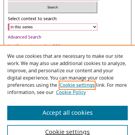
Select context to search:
Advanced Search
Notify me via email or
RSS
We use cookies that are necessary to make our site
Browse
work. We may also use additional cookies to analyze,
Collections
improve, and personalize our content and your
digital experience. You can manage your cookie
Disciplines
preferences using the
Cookie settings
link. For more
Authors
information, see our
Cookie Policy
Author Corner
Author FAQ
Accept all cookies
Cookie settings