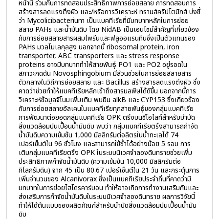
หน้านี้ ร่วมกับการทดสอบประสิทธิภาพการย่อยสลาย การทดสอบการ
สร้างสารลดแรงตึงผิว และ/หรือการวิเคราะห์ ทรานส์คริปโตมิกส์ บ่งชี้
ว่า Mycolicibacterium เป็นแบคทีเรียที่มีบทบาทหลักในการย่อย
สลาย PAHs และน้ำมันดิบ โดย NidAB เป็นเอนไซม์สำคัญที่เกี่ยวข้อง
กับการย่อยสลายสารผสมไพรีนและฟลูออแรนทีนซึ่งเป็นตัวแทนของ
PAHs มวลโมเลกุลสูง นอกจากนี้ ribosomal protein, iron
transporter, ABC transporters และ stress response
proteins อาจมีบทบาททำให้สายพันธุ์ PO1 และ PO2 อยู่รอดใน
สภาวะกดดัน Novosphingobium มีส่วนช่วยในการย่อยสลายสาร
ตัวกลางในวิถีการย่อยสลาย และ Bacillus สร้างสารลดแรงตึงผิว ซึ่ง
คาดว่าช่วยทำให้แบคทีเรียหลักเข้าถึงสารมลพิษได้ดีขึ้น นอกจากนี้การ
วิเคราะห์ข้อมูลจีโนมเพิ่มเติม พบยีน alkB และ CYP153 ซึ่งเกี่ยวข้อง
กับการย่อยสลายอัลเคนในแบคทีเรียทุกสายพันธุ์ของกลุ่มแบคทีเรีย
การพัฒนาต่อยอดกลุ่มแบคทีเรีย OPK ตรึงบนซีโอไลท์สำหรับบำบัด
สิ่งแวดล้อมปนเปื้อนน้ำมันดิบ พบว่า กลุ่มแบคทีเรียตรึงสามารถกำจัด
น้ำมันดิบความเข้มข้น 1,000 มิลลิกรัมต่อลิตรในน้ำทะเลได้ 74
เปอร์เซ็นต์ใน 96 ชั่วโมง และสามารถใช้ซ้ำได้อย่างน้อย 5 รอบ การ
เติมกลุ่มแบคทีเรียตรึง OPK ในระบบนิเวศจำลองดินทรายช่วยเพิ่ม
ประสิทธิภาพกำจัดน้ำมันดิบ (ความเข้มข้น 10,000 มิลลิกรัมต่อ
กิโลกรัมดิน) จาก 45 เป็น 80.67 เปอร์เซ็นต์ใน 21 วัน และกระตุ้นการ
เพิ่มจำนวนของ Alcanivorax ซึ่งเป็นแบคทีเรียประจำถิ่นที่คาดว่ามี
บทบาทในการย่อยไฮโดรคาร์บอน ทำให้อาจเกิดการทำงานเสริมกันและ
ส่งเสริมการกำจัดน้ำมันดิบในระบบนิเวศจำลองดินทราย ผลการวิจัยนี้
ทำให้ได้ต้นแบบของผลิตภัณฑ์สำหรับบำบัดสิ่งแวดล้อมปนเปื้อนน้ำมัน
ดิบ