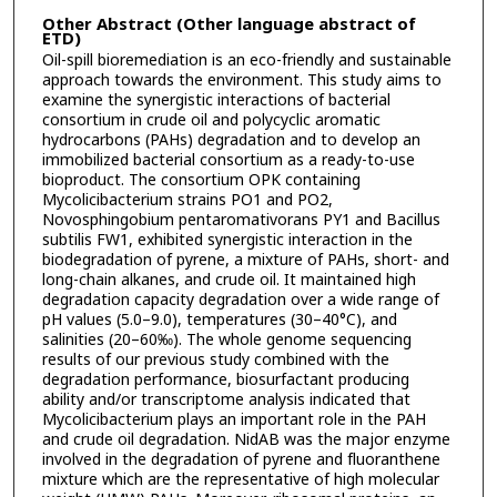
Other Abstract (Other language abstract of
ETD)
Oil-spill bioremediation is an eco-friendly and sustainable
approach towards the environment. This study aims to
examine the synergistic interactions of bacterial
consortium in crude oil and polycyclic aromatic
hydrocarbons (PAHs) degradation and to develop an
immobilized bacterial consortium as a ready-to-use
bioproduct. The consortium OPK containing
Mycolicibacterium strains PO1 and PO2,
Novosphingobium pentaromativorans PY1 and Bacillus
subtilis FW1, exhibited synergistic interaction in the
biodegradation of pyrene, a mixture of PAHs, short- and
long-chain alkanes, and crude oil. It maintained high
degradation capacity degradation over a wide range of
pH values (5.0–9.0), temperatures (30–40°C), and
salinities (20–60‰). The whole genome sequencing
results of our previous study combined with the
degradation performance, biosurfactant producing
ability and/or transcriptome analysis indicated that
Mycolicibacterium plays an important role in the PAH
and crude oil degradation. NidAB was the major enzyme
involved in the degradation of pyrene and fluoranthene
mixture which are the representative of high molecular