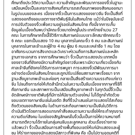
ศึกษาถึงประวัติความเป็นมา ความสำคัญและพัฒนาการของงิ้วในฐานะ
เสมือนหนึ่งเป็นละครทางสังคมที่สามารถสะท้อนภาพของสังคมออกมา
ในรูปแบบของละคร เนื่องจากงิ้วเป็นการแสดงของชาวจีน จึงเป็นสิ่งที่
แสดงออกถึงขอบเขตทางชาติพันธุ์จีนในสังคมไทย แม้ว่าในปัจจุบันจะมี
การปรับตัวของงิ้วเพื่อความอยู่รอดในสังคมไทย ทั้งนี้จากการเก็บ
ข้อมูลในเบื้องต้นพบว่ามีคณะงิ้วขนาดใหญ่ในประเทศไทยจำนวน 27
คณะ ในการศึกษาครั้งนี้ใช้วิธีการสัมภาษณ์แบบเจาะลึกสมาชิกคณะงิ้ว
6 คณะ แยกเป็นแสดง 10 คน บุคลากรในคณะงิ้ว 6 คน และสัมภาษณ์
บุคลากรในศาลเจ้าและผู้จ้าง 4 คน ผู้ชม 6 คนและเหล่าซือ 1 คน โดย
อาศัยกระบวนการสังเกตและวิเคราะห์รวมถึงการสัมภาษณ์และหลัก
ฐานทางเอกสาร จากการศึกษาพบว่า งิ้วเป็นการแสดงประเภทหนึ่ง
ของชาวจีนที่ยังคงมีความสำคัญต่อชาวจีนเพราะมีความเกี่ยวเนื่องกับ
ศาลเจ้าจีนที่ยังคงได้รับการเคารพบูชา การแสดงงิ้วมีพัฒนาการมา
อย่างต่อเนื่องในสังคมไทยและถูกปรับเปลี่ยนสถานภาพเรื่อยมา จาก
ฐานะสิ่งบูชาเทพเจ้าและค่อยๆ กลายเป็นสิ่งสร้างความบรรเทิงแก่ชาว
จีน ไปจนถึงการก่อให้เกิดสำนึกร่วมในความเป็นจีนเนื่องจากภาษาที่ใช้ก็
คือภาษาจีน และสภาพการเป็นเสมือนสิ่งบูชาเทพเจ้า ในทุกวันนี้งิ้วเป็น
อัตลักษณ์ทางชาติพันธุ์ที่มีการให้นิยามตัวเองใหม่ ไม่ได้ถูกจำกัดด้วย
ขอบเขตทางภาษาจีนเช่นในอดีต สิ่งที่งิ้วนำเสนอในการแสดงได้สะท้อน
ถึงตัวตนของสังคมจีน ในด้านการสะท้อนภาพความเป็นจีนในวิถีการ
ดำเนินชีวิตโดยการสอดแทรกคำสั่งสอนตามความเชื่อให้กระทำคุณงาม
ความดีแก่สังคม ในแง่ของสัญลักษณ์ในงิ้วนั้นเป็นการให้ความหมายที่
สามารถตีความได้ภายในกลุ่มคนจีนและลูกหลาน ส่วนเรื่องร่างกาย
แล้วพบว่า งิ้วเป็นเสมือนการสร้างพื้นที่ขอบเขตให้แก่นักแสดงและผู้
ชม ให้ร่างกายของนักแสดงมีสภาวะที่พิเศษ คือ เป็นไปตามอุดมคติที่