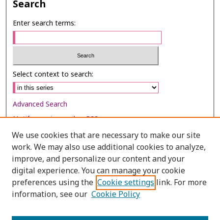
Search
Enter search terms:
Select context to search:
Advanced Search
Notify me via email or
RSS
We use cookies that are necessary to make our site
Browse
work. We may also use additional cookies to analyze,
Collections
improve, and personalize our content and your
digital experience. You can manage your cookie
Disciplines
preferences using the
Cookie settings
link. For more
Authors
information, see our
Cookie Policy
Author Corner