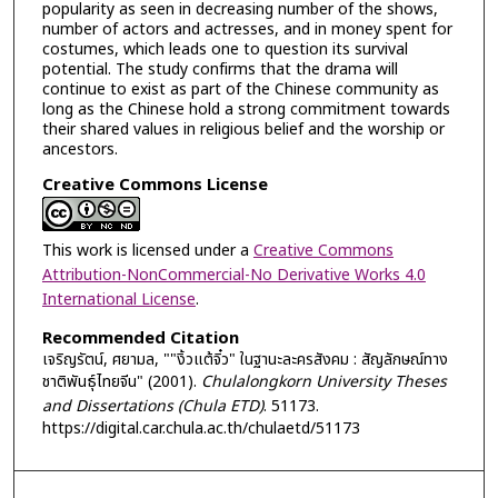
popularity as seen in decreasing number of the shows,
number of actors and actresses, and in money spent for
costumes, which leads one to question its survival
potential. The study confirms that the drama will
continue to exist as part of the Chinese community as
long as the Chinese hold a strong commitment towards
their shared values in religious belief and the worship or
ancestors.
Creative Commons License
This work is licensed under a
Creative Commons
Attribution-NonCommercial-No Derivative Works 4.0
International License
.
Recommended Citation
เจริญรัตน์, ศยามล, ""งิ้วแต้จิ๋ว" ในฐานะละครสังคม : สัญลักษณ์ทาง
ชาติพันธุ์ไทยจีน" (2001).
Chulalongkorn University Theses
and Dissertations (Chula ETD)
. 51173.
https://digital.car.chula.ac.th/chulaetd/51173