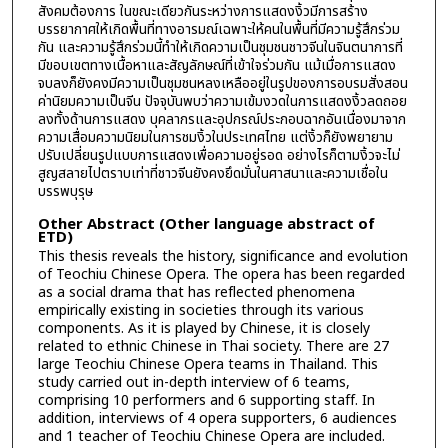
สังคมต้องการ ในขณะเดียวกันระหว่างการแสดงงิ้วมีการสร้าง
บรรยากาศให้เกิดพื้นที่ทางอารมณ์เฉพาะให้คนในพื้นที่มีความรู้สึกร่วม
กัน และความรู้สึกร่วมนี้ทำให้เกิดความเป็นชุมชนชาวจีนในจินตนาการที่
มีขอบเขตทางเนื้อหาและสัญลักษณ์ที่เข้าใจร่วมกัน แม้เมื่อการแสดง
จบลงก็ยังคงมีความเป็นชุมชนหลงเหลืออยู่ในรูปของการอบรมสั่งสอน
ค่านิยมความเป็นจีน ปัจจุบันพบว่าความเข้มงวดในการแสดงงิ้วลดถอย
ลงทั้งด้านการแสดง บุคลากรและอุปกรณ์ประกอบฉากอันเนื่องมาจาก
ความเสื่อมความนิยมในการชมงิ้วในประเทศไทย แต่งิ้วก็ยังพยายาม
ปรับเปลี่ยนรูปแบบการแสดงเพื่อความอยู่รอด อย่างไรก็ตามงิ้วจะไม่
สูญสลายไปตราบเท่าที่ชาวจีนยังคงยึดมั่นในศาสนาและความเชื่อใน
บรรพบุรุษ
Other Abstract (Other language abstract of
ETD)
This thesis reveals the history, significance and evolution
of Teochiu Chinese Opera. The opera has been regarded
as a social drama that has reflected phenomena
empirically existing in societies through its various
components. As it is played by Chinese, it is closely
related to ethnic Chinese in Thai society. There are 27
large Teochiu Chinese Opera teams in Thailand. This
study carried out in-depth interview of 6 teams,
comprising 10 performers and 6 supporting staff. In
addition, interviews of 4 opera supporters, 6 audiences
and 1 teacher of Teochiu Chinese Opera are included.