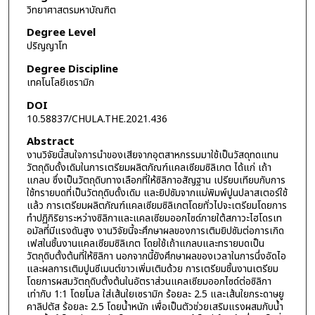
วิทยาศาสตรมหาบัณฑิต
Degree Level
ปริญญาโท
Degree Discipline
เทคโนโลยีเซรามิก
DOI
10.58837/CHULA.THE.2021.436
Abstract
งานวิจัยนี้สนใจการนำของเสียจากอุตสาหกรรมมาใช้เป็นวัสดุทดแทน
วัตถุดิบดั้งเดิมในการเตรียมผลิตภัณฑ์แคลเซียมซิลิเกต ได้แก่ เถ้า
แกลบ ซึ่งเป็นวัตถุดิบทางเลือกที่ให้ซิลิกาอสัญฐาน เปรียบเทียบกับการ
ใช้ทรายบดที่เป็นวัตถุดิบดั้งเดิม และยิปซัมจากแม่พิมพ์ปูนปลาสเตอร์ใช้
แล้ว การเตรียมผลิตภัณฑ์แคลเซียมซิลิเกตโดยทั่วไปจะเตรียมโดยการ
ทำปฏิกิริยาระหว่างซิลิกาและแคลเซียมออกไซด์ภายใต้สภาวะไฮโดรเท
อมัลที่มีแรงดันสูง งานวิจัยนี้จะศึกษาผลของการเติมยิปซัมต่อการเกิด
เฟสในชิ้นงานแคลเซียมซิลิเกต โดยใช้เถ้าแกลบและทรายบดเป็น
วัตถุดิบตั้งต้นที่ให้ซิลิกา นอกจากนี้ยังศึกษาผลของเวลาในการนึ่งอัดไอ
และผลการเติมปูนซีเมนต์ขาวเพิ่มเติมด้วย การเตรียมชิ้นงานเตรียม
โดยการผสมวัตถุดิบตั้งต้นในอัตราส่วนแคลเซียมออกไซด์ต่อซิลิกา
เท่ากับ 1:1 โดยโมล ใส่เส้นใยเซรามิก ร้อยละ 2.5 และเส้นใยกระดาษยู
คาลิปตัส ร้อยละ 2.5 โดยน้ำหนัก เพื่อเป็นตัวช่วยเสริมแรงผสมกับน้ำ