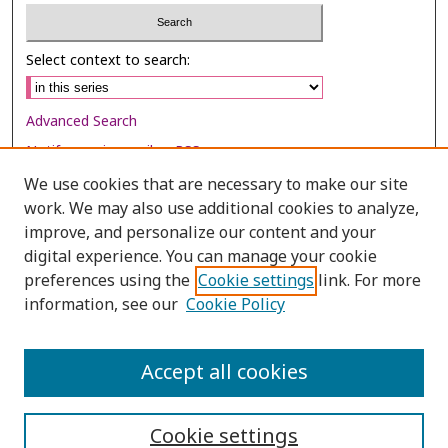
Select context to search:
Advanced Search
Notify me via email or
RSS
We use cookies that are necessary to make our site
Browse
work. We may also use additional cookies to analyze,
improve, and personalize our content and your
Collections
digital experience. You can manage your cookie
Disciplines
preferences using the
Cookie settings
link. For more
Authors
information, see our
Cookie Policy
Author Corner
Accept all cookies
Author FAQ
Cookie settings