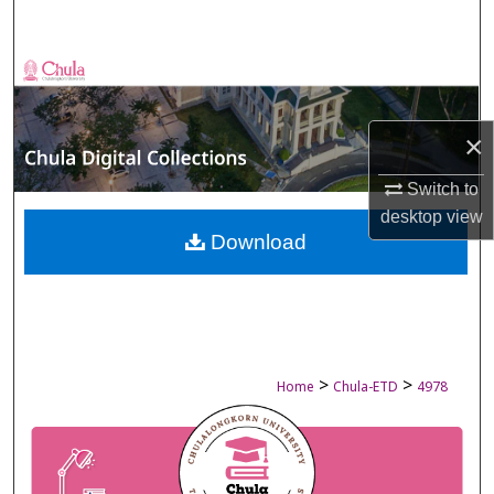
Search
Browse Collections
My Account
×
About
Switch to
desktop
view
Digital Commons Network™
Download
>
>
Home
Chula-ETD
4978