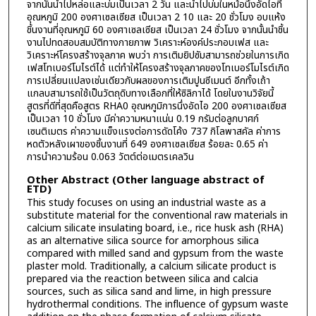
จากนั้นนำไปหล่อและบ่มเป็นเวลา 2 วัน และนำไปบ่มในหม้อนึ่งอัดไอที่
อุณหภูมิ 200 องศาเซลเซียส เป็นเวลา 2 10 และ 20 ชั่วโมง อบแห้ง
ชิ้นงานที่อุณหภูมิ 60 องศาเซลเซียส เป็นเวลา 24 ชั่วโมง จากนั้นนำชิ้น
งานไปทดสอบสมบัติทางกายภาพ วิเคราะห์องค์ประกอบเฟส และ
วิเคราะห์โครงสร้างจุลภาค พบว่า การเติมยิปซัมสามารถช่วยในการเกิด
เฟสโทเบอร์โมไรต์ได้ แต่ทำให้โครงสร้างจุลภาคของโทเบอร์โมไรต์เกิด
การเปลี่ยนแปลงเช่นเดียวกับผลของการเติมปูนซีเมนต์ อีกทั้งเถ้า
แกลบสามารถใช้เป็นวัตถุดิบทางเลือกที่ให้ซิลิกาได้ โดยในงานวิจัยนี้
สูตรที่ดีที่สุดคือสูตร RHA0 อุณหภูมิการนึ่งอัดไอ 200 องศาเซลเซียส
เป็นเวลา 10 ชั่วโมง มีค่าความหนาแน่น 0.19 กรัมต่อลูกบาศก์
เซนติเมตร ค่าความแข็งแรงต่อการดัดโค้ง 737 กิโลพาสคัล ค่าการ
หดตัวหลังเผาของชิ้นงานที่ 649 องศาเซลเซียส ร้อยละ 0.65 ค่า
การนำความร้อน 0.063 วัตต์ต่อเมตรเคลวิน
Other Abstract (Other language abstract of
ETD)
This study focuses on using an industrial waste as a
substitute material for the conventional raw materials in
calcium silicate insulating board, i.e., rice husk ash (RHA)
as an alternative silica source for amorphous silica
compared with milled sand and gypsum from the waste
plaster mold. Traditionally, a calcium silicate product is
prepared via the reaction between silica and calcia
sources, such as silica sand and lime, in high pressure
hydrothermal conditions. The influence of gypsum waste