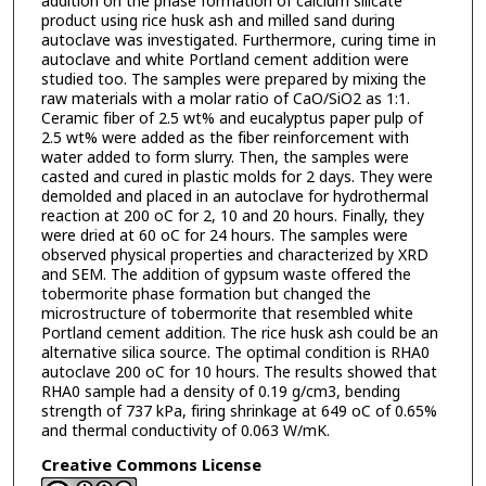
addition on the phase formation of calcium silicate
product using rice husk ash and milled sand during
autoclave was investigated. Furthermore, curing time in
autoclave and white Portland cement addition were
studied too. The samples were prepared by mixing the
raw materials with a molar ratio of CaO/SiO2 as 1:1.
Ceramic fiber of 2.5 wt% and eucalyptus paper pulp of
2.5 wt% were added as the fiber reinforcement with
water added to form slurry. Then, the samples were
casted and cured in plastic molds for 2 days. They were
demolded and placed in an autoclave for hydrothermal
reaction at 200 oC for 2, 10 and 20 hours. Finally, they
were dried at 60 oC for 24 hours. The samples were
observed physical properties and characterized by XRD
and SEM. The addition of gypsum waste offered the
tobermorite phase formation but changed the
microstructure of tobermorite that resembled white
Portland cement addition. The rice husk ash could be an
alternative silica source. The optimal condition is RHA0
autoclave 200 oC for 10 hours. The results showed that
RHA0 sample had a density of 0.19 g/cm3, bending
strength of 737 kPa, firing shrinkage at 649 oC of 0.65%
and thermal conductivity of 0.063 W/mK.
Creative Commons License