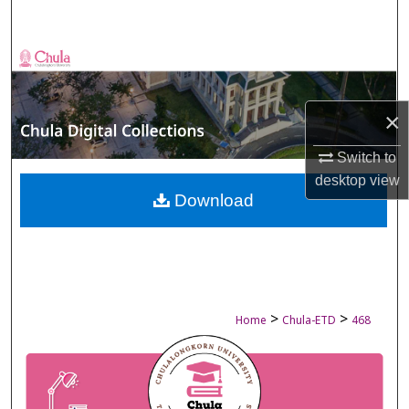
Search
Browse Collections
My Account
×
About
Switch to
desktop
view
Digital Commons Network™
Download
>
>
Home
Chula-ETD
468