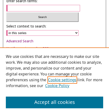
Enter search terms:
Select context to search:
Advanced Search
Notify me via email or
RSS
We use cookies that are necessary to make our site
Browse
work. We may also use additional cookies to analyze,
Collections
improve, and personalize our content and your
digital experience. You can manage your cookie
Disciplines
preferences using the
Cookie settings
link. For more
Authors
information, see our
Cookie Policy
Author Corner
Author FAQ
Accept all cookies