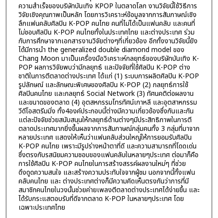
ความสำเร็จของบริษัทบันเทิง KPOP ในตลาดโลก งานวิจัยนี้ใช้วิธีการ
วิจัยเชิงคุณภาพเป็นหลัก โดยการวิเคราะห์ข้อมูลจากการสัมภาษณ์เชิง
ลึกแฟนคลับศิลปิน K-POP คนไทย คนที่ไม่ได้เป็นแฟนคลับ และคนที่
ไม่ชอบศิลปิน K-POP คนไทยทั้งในประเทศไทย และต่างประเทศ ร่วม
กับการศึกษาจากเอกสารงานวิจัยต่างๆที่เกี่ยวข้อง อีกทั้งงานวิจัยนี้ยัง
ได้มีการนำ the generalized double diamond model ของ
Chang Moon มาเป็นเครื่องมือวิเคราะห์กลยุทธ์ของบริษัทบันเทิง K-
POP ผลการวิจัยพบว่ามีกลยุทธ์ และปัจจัยที่ใช้ศิลปิน K-POP ต่าง
ชาติในการตีตลาดต่างประเทศ ได้แก่ (1) ระบบการผลิตศิลปิน K-POP
รูปลักษณ์ และลักษณะพิเศษของศิลปิน K-POP (2) กลยุทธ์การใช้
ศิลปินคนไทย และกลยุทธ์ Social Network (3) ทัศนคติต่อผลงาน
และขนาดของตลาด (4) อุตสหกรรมโทรทัศน์เกาหลี และอุตสาหกรรม
วีดีโอสตรีมมิ่ง ทั้ง4องค์ประกอบนี้ต่างมีความเกี่ยวข้องซึ่งกันและกัน
แต่ละปัจจัยช่วยสนับสนุนให้กลยุทธ์ด้านต่างๆมีประสิทธิภาพในการตี
ตลาดประเทศมากยิ่งขึ้นผลจากการสัมภาษณ์กลุ่มคนทั้ง 3 กลุ่มที่มาจาก
หลายประเทศ แสดงให้เห็นว่าแฟนคลับส่วนใหญ่ให้การยอมรับศิลปิน
K-POP คนไทย เพราะมีรูปร่างหน้าตาที่ดี และความสามารถที่โดดเด่น
ซึ่งตรงกับรสนิยมความชอบของแฟนคลับในหลายๆประเทศ ต่อมาก็คือ
การใช้ศิลปิน K-POP คนไทยในการสร้างสรรค์ผลงานใหม่ๆ ที่ช่วย
ดึงดูดความสนใจ และสร้างความประทับใจจากผู้ชม นอกจากนี้ทั้งแฟน
คลับคนไทย และ ต่างประเทศต่างก็มีความคิดเห็นตรงกันว่าการที่มี
สมาชิกคนไทยในวงนั้นช่วยค่ายเพลงตีตลาดต่างประเทศได้ง่ายขึ้น และ
ได้รับกระแสตอบรับที่ดีจากตลาด K-POP ในหลายๆประเทศ โดย
เฉพาะประเทศไทย