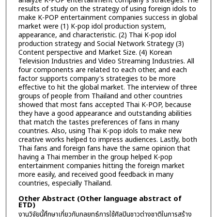
analyze K-POP entertainment company's strategies. The
results of study on the strategy of using foreign idols to
make K-POP entertainment companies success in global
market were (1) K-pop idol production system,
appearance, and characteristic. (2) Thai K-pop idol
production strategy and Social Network Strategy (3)
Content perspective and Market Size. (4) Korean
Television Industries and Video Streaming Industries. All
four components are related to each other, and each
factor supports company's strategies to be more
effective to hit the global market. The interview of three
groups of people from Thailand and other countries
showed that most fans accepted Thai K-POP, because
they have a good appearance and outstanding abilities
that match the tastes preferences of fans in many
countries. Also, using Thai K-pop idols to make new
creative works helped to impress audiences. Lastly, both
Thai fans and foreign fans have the same opinion that
having a Thai member in the group helped K-pop
entertainment companies hitting the foreign market
more easily, and received good feedback in many
countries, especially Thailand.
Other Abstract (Other language abstract of
ETD)
งานวิจัยนี้ศึกษาเกี่ยวกับกลยุทธ์การใช้ศิลปินชาวต่างชาติในการสร้าง