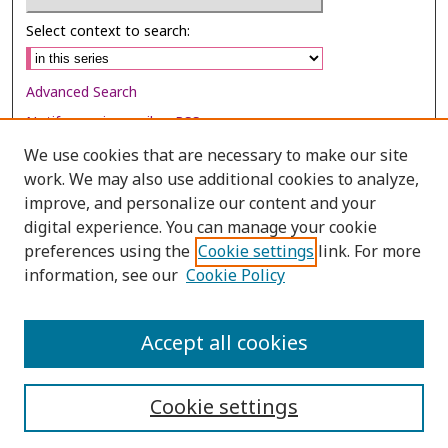
Select context to search:
Advanced Search
Notify me via email or
RSS
We use cookies that are necessary to make our site
Browse
work. We may also use additional cookies to analyze,
Collections
improve, and personalize our content and your
digital experience. You can manage your cookie
Disciplines
preferences using the
Cookie settings
link. For more
Authors
information, see our
Cookie Policy
Author Corner
Author FAQ
Accept all cookies
Cookie settings