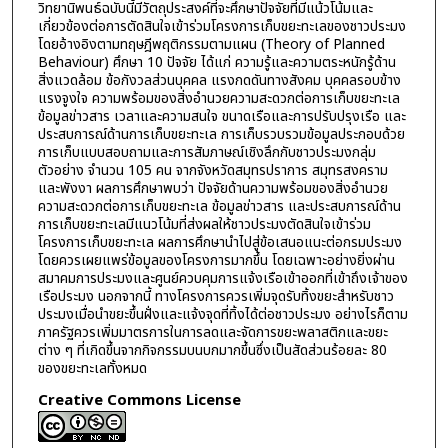
วิทยานิพนธ์ฉบับนี้มีวัตถุประสงค์ที่จะศึกษาปัจจัยที่มีแน้วโน้มและ
เกี่ยวข้องต่อการตัดสินใจเข้าร่วมโครงการเก็บขยะทะเลของชาวประมง
โดยอ้างอิงตามทฤษฎีพฤติกรรมตามแผน (Theory of Planned
Behaviour) ศึกษา 10 ปัจจัย ได้แก่ ความรู้และความตระหนักรู้ด้าน
สิ่งแวดล้อม ข้อกังวลส่วนบุคคล แรงกดดันทางสังคม บุคคลรอบข้าง
แรงจูงใจ ความพร้อมของสิ่งอำนวยความสะดวกต่อการเก็บขยะทะเล
ข้อมูลข่าวสาร เวลาและความสนใจ ขนาดเรือและการปรับปรุงเรือ และ
ประสบการณ์ด้านการเก็บขยะทะเล การเก็บรวบรวมข้อมูลประกอบด้วย
การเก็บแบบสอบถามและการสัมภาษณ์เชิงลึกกับชาวประมงกลุ่ม
ตัวอย่าง จำนวน 105 คน จากจังหวัดสมุทรปราการ สมุทรสงคราม
และพังงา ผลการศึกษาพบว่า ปัจจัยด้านความพร้อมของสิ่งอำนวย
ความสะดวกต่อการเก็บขยะทะเล ข้อมูลข่าวสาร และประสบการณ์ด้าน
การเก็บขยะทะเลมีแนวโน้มที่ส่งผลให้ชาวประมงตัดสินใจเข้าร่วม
โครงการเก็บขยะทะเล ผลการศึกษานำไปสู่ข้อเสนอแนะต่อกรมประมง
โดยควรเผยแพร่ข้อมูลของโครงการมากขึ้น โดยเฉพาะอย่างยิ่งผ่าน
สมาคมการประมงและศูนย์ควบคุมการแจ้งเรือเข้าออกที่เข้าถึงเจ้าของ
เรือประมง นอกจากนี้ ทางโครงการควรเพิ่มจุดรับทิ้งขยะสำหรับชาว
ประมงเมื่อนำขยะขึ้นฝั่งและแจ้งจุดที่ทิ้งได้ต่อชาวประมง อย่างไรก็ตาม
ภาครัฐควรเพิ่มมาตรการในการลดและจัดการขยะพลาสติกและขยะ
ต่าง ๆ ที่เกิดขึ้นจากกิจกรรมบนบกมากขึ้นซึ่งเป็นสัดส่วนร้อยละ 80
ของขยะทะเลทั้งหมด
Creative Commons License