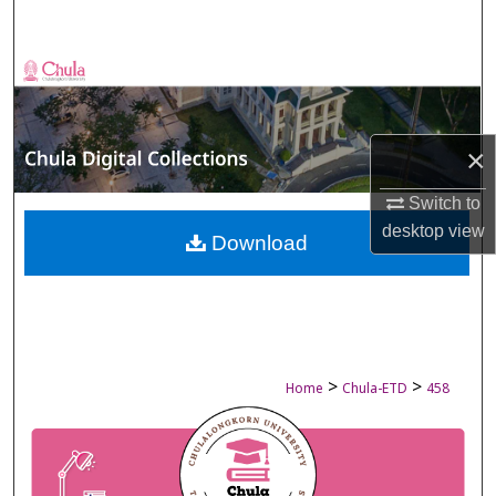
Search
Browse Collections
My Account
×
About
Switch to
desktop
view
Digital Commons Network™
Download
>
>
Home
Chula-ETD
458