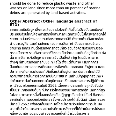
should be done to reduce plastic waste and other
wastes on land since more than 80 percent of marine
debris are generated by land-based activities.
Other Abstract (Other language abstract of
ETD)
ขยะทะเลเป็นปัญหาสิ่งแวดล้อมระดับโลกที่เกิดขึ้นในปัจจุบันโดยมีองค์
ประกอบส่วนใหญ่คือพลาสติกซึ่งสามารถแตกตัวเป็นไมโครพลาสติกได้
ขยะทะเลนั้นสร้างผลกระทบต่อหลากหลายมิติ ทั้งทางด้านสิ่งแวดล้อม
ด้านเศรษฐกิจ และด้านสังคม เช่น การเสียค่ากำจัดขยะทะเลบริเวณ
ชายหาด ผลกระทบต่อธุรกิจการท่องเที่ยว รวมถึงความสวยงามของ
ทรรศนียภาพ รวมถึงการคร่าชีวิตของสัตว์ทะเลและถิ่นที่อยู่อีกด้วย ดัง
นั้น การจัดการกับปัญหาขยะทะเลจึงเป็นสิ่งสำคัญ โดยมีมาตรการ
ต่างๆ ที่สามารถจัดการกับขยะทะเลได้ ตั้งแต่ต้นทาง เริ่มจากการ
ป้องกันและการลดการเกิดขยะ การป้องกันและลดขยะเข้าสู่ทะเล และข
ปลายทางคือการเก็บขยะที่เกิดขึ้นแล้วที่อยู่ในทะเล ประเทศไทยได้มี
ความพยายามในการจัดการกับปัญหาขยะทะเลผ่านปฏิญญากรุงเทพฯ
ว่าด้วยการต่อต้านขยะทะเลในภูมิภาคอาเซียนและกรอบการปฏิบัติงาน
อาเซียนว่าด้วยขยะทะเลในปี 2562 เนื่องจากประเทศไทยถูกจัดอันดับ
เป็นประเทศอันดับต้นๆ ที่มีการรั่วไหลของขยะพลาสติกสู่ทะเลมากที่สุด
ในโลก มาตรการหนึ่งที่สอดคล้องกับปฏิญญาดังกล่าว ได้แก่ กิจกรรม
ขยะคืนฝั่ง ทะเลสวยด้วยมือเรา ซึ่งกรมประมงได้เริ่มต้นดำเนินการช่วง
ปลายปี 2562 เพื่อจัดเก็บขยะทะเลโดยมีความร่วมมือจากชาวประมง
อาสาที่เข้าร่วมโครงการ อย่างไรก็ตาม หลังจากที่ได้ดำเนินการไประยะ
หนึ่งพบว่ามีชาวประมงเพียงจำนวนหนึ่งที่เข้าร่วมโครงการ