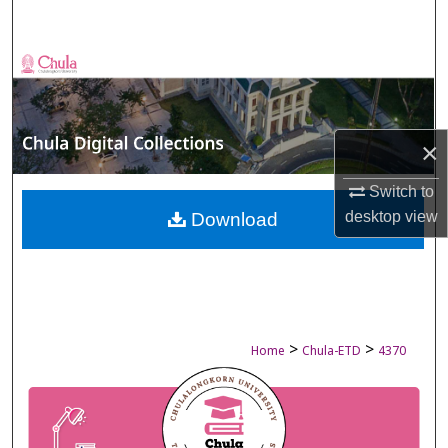
Search
Browse Collections
My Account
×
About
Switch to
Digital Commons Network™
desktop
view
Download
>
>
Home
Chula-ETD
4370