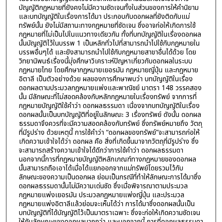
บัญญัติกฎหมายที่ยังคงไม่มีความชัดเจนทั้งในส่วนของการให้คำนิยาม
และบทบัญญัติในเรื่องการได้มา ประกอบกับดอกผลที่ยังติดกับแม่
ทรัพย์นั้น ยังไม่มีสถานะทางกฎหมายที่ชัดเจน ซึ่งอาจก่อให้เกิดการใช้
กฎหมายที่ไม่เป็นไปในแนวทางเดียวกัน ทั้งที่บทบัญญัติในเรื่องดอกผล
นั้นบัญญัติไว้ในบรรพ 1 เป็นหลักทั่วไปที่สามารถนำไปใช้กับกฎหมายใน
บรรพอื่นๆได้ และยังสามารถนำไปใช้กับกฎหมายสาขาอื่นได้ด้วย โดย
วิทยานิพนธ์เรื่องนี้มุ่งศึกษาวิเคราะห์ปัญหาเกี่ยวกับดอกผลในระบบ
กฎหมายไทย โดยศึกษากฎหมายเยอรมัน กฎหมายญี่ปุ่น และกฎหมาย
อิตาลี เป็นตัวอย่างด้วย ผลของการศึกษาพบว่า บทบัญญัติในเรื่อง
ดอกผลตามประมวลกฎหมายแพ่งและพาณิชย์ มาตรา 148 วรรคสอง
นั้น มีลักษณะที่ไม่สอดคล้องกับหลักกฎหมายในเรื่องทรัพย์ จากการที่
กฎหมายบัญญัติใช้คำว่า ดอกผลธรรมดา เนื่องจากบทบัญญัติในเรื่อง
ดอกผลนั้นเป็นบทบัญญัติที่อยู่ในลักษณะ 3 เรื่องทรัพย์ ดังนั้น ดอกผล
ธรรมดาจึงควรที่จะมีความสอดคล้องกับทรัพย์ ซึ่งทรัพย์หมายถึง วัตถุ
ที่มีรูปร่าง ด้วยเหตุนี้ การใช้คำว่า “ดอกผลของทรัพย์”จะสามารถก่อให้
เกิดความเข้าใจได้ว่า ดอกผล คือ สิ่งที่เกิดขึ้นมาจากวัตถุที่มีรูปร่าง ซึ่ง
จะสามารถสร้างความเข้าใจได้ดีกว่าการใช้คำว่า ดอกผลธรรมดา
นอกจากนี้การที่กฎหมายบัญญัติหลักเกณฑ์ทางกฎหมายของดอกผล
นั้นสามารถถือเอาได้เมื่อได้แยกออกจากแม่ทรัพย์โดยรวมไว้กับ
ลักษณะของความเป็นดอกผล ย่อมเป็นกรณีที่ทำให้ลักษณะการได้มาซึ่ง
ดอกผลธรรมดานั้นไม่มีความเด่นชัด ซึ่งเมื่อพิจารณาตามประมวล
กฎหมายแพ่งเยอรมัน ประมวลกฎหมายแพ่งญี่ปุ่น และประมวล
กฎหมายแพ่งอิตาลีแล้วย่อมจะเห็นได้ว่า การได้มาซึ่งดอกผลนั้นเป็น
บทบัญญัติที่ได้บัญญัติไว้เป็นมาตราเฉพาะ ซึ่งจะก่อให้เกิดความชัดเจน
ให้กับลักษณะของดอกผลมากกว่า และนอกจากนี้ การที่ดอกผลธรรมดา