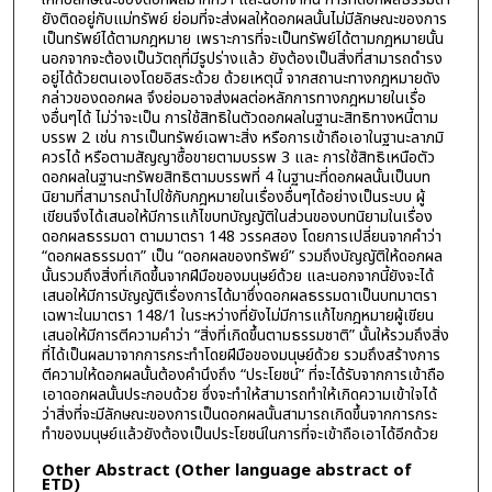
ยังติดอยู่กับแม่ทรัพย์ ย่อมที่จะส่งผลให้ดอกผลนั้นไม่มีลักษณะของการ
เป็นทรัพย์ได้ตามกฎหมาย เพราะการที่จะเป็นทรัพย์ได้ตามกฎหมายนั้น
นอกจากจะต้องเป็นวัตถุที่มีรูปร่างแล้ว ยังต้องเป็นสิ่งที่สามารถดำรง
อยู่ได้ด้วยตนเองโดยอิสระด้วย ด้วยเหตุนี้ จากสถานะทางกฎหมายดัง
กล่าวของดอกผล จึงย่อมอาจส่งผลต่อหลักการทางกฎหมายในเรื่อ
งอื่นๆได้ ไม่ว่าจะเป็น การใช้สิทธิในตัวดอกผลในฐานะสิทธิทางหนี้ตาม
บรรพ 2 เช่น การเป็นทรัพย์เฉพาะสิ่ง หรือการเข้าถือเอาในฐานะลาภมิ
ควรได้ หรือตามสัญญาซื้อขายตามบรรพ 3 และ การใช้สิทธิเหนือตัว
ดอกผลในฐานะทรัพยสิทธิตามบรรพที่ 4 ในฐานะที่ดอกผลนั้นเป็นบท
นิยามที่สามารถนำไปใช้กับกฎหมายในเรื่องอื่นๆได้อย่างเป็นระบบ ผู้
เขียนจึงได้เสนอให้มีการแก้ไขบทบัญญัติในส่วนของบทนิยามในเรื่อง
ดอกผลธรรมดา ตามมาตรา 148 วรรคสอง โดยการเปลี่ยนจากคำว่า
“ดอกผลธรรมดา” เป็น “ดอกผลของทรัพย์” รวมถึงบัญญัติให้ดอกผล
นั้นรวมถึงสิ่งที่เกิดขึ้นจากฝีมือของมนุษย์ด้วย และนอกจากนี้ยังจะได้
เสนอให้มีการบัญญัติเรื่องการได้มาซึ่งดอกผลธรรมดาเป็นบทมาตรา
เฉพาะในมาตรา 148/1 ในระหว่างที่ยังไม่มีการแก้ไขกฎหมายผู้เขียน
เสนอให้มีการตีความคำว่า “สิ่งที่เกิดขึ้นตามธรรมชาติ” นั้นให้รวมถึงสิ่ง
ที่ได้เป็นผลมาจากการกระทำโดยฝีมือของมนุษย์ด้วย รวมถึงสร้างการ
ตีความให้ดอกผลนั้นต้องคำนึงถึง “ประโยชน์” ที่จะได้รับจากการเข้าถือ
เอาดอกผลนั้นประกอบด้วย ซึ่งจะทำให้สามารถทำให้เกิดความเข้าใจได้
ว่าสิ่งที่จะมีลักษณะของการเป็นดอกผลนั้นสามารถเกิดขึ้นจากการกระ
ทำของมนุษย์แล้วยังต้องเป็นประโยชน์ในการที่จะเข้าถือเอาได้อีกด้วย
Other Abstract (Other language abstract of
ETD)