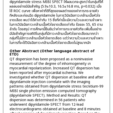
dipyridamole stress MIBI SPECT ให้ผลบวกจะสูงกว่าในกลุ่มที่ให้
ผลลบอย่างมีนัยสำคัญ (5.9±10.3, 16.5±16.8 ms, p=0.032) เมื่อ
ใช้ ROC curve เพื่อหาค่าที่ดีที่สุดของผลต่างของค่าการกระจายคิว
ทีหลังและก่อนฉีด dipyridamole ในการวินิจฉัยภาวะกล้ามเนื้อหัวใจ
ขาดเลือด พบว่าได้ค่าเท่ากับ 15 ซึ่งที่ค่านี้จะมีความไวและความจำเพาะ
ในการวินิจฉัยภาวะกล้ามเนื้อหัวใจขาดเลือดเท่ากับ ร้อยละ 55, 65 ตาม
ลำดับ โดยสรุป การศึกษานี้ยืนยันว่าค่าการกระจายคิวทีจะเพิ่มขึ้นอย่าง
มีนัยสำคัญทางสถิติในกลุ่มที่มีภาวะกล้ามเนื้อหัวใจขาดเลือดมากกว่า
กลุ่มที่ไม่มีภาวะกล้ามเนื้อหัวใจขาดเลือด แต่ว่าความไวและความจำเพาะ
ในการที่จะใช้วินิจฉัยภาวะกล้ามเนื้อหัวใจขาดเลือดไม่สูงมากนัก
Other Abstract (Other language abstract of
ETD)
QT dispersion has been proposed as a noninvasive
measurement of the degree of inhomogeneity เท
myocardial repolarization. Increased QT dispersion has
been reported after myocardial ischemia. We
investigated whether QT dispersion at baseline and after
dipyridamole injection correlate with the imaging
patterns obtained from dipyridamole stress tecnitium-99
MIBI single photon emission computed tomography
(dipyridamole SPECT). Method and Results: QT
dispersion was determined in 56 patients who
underwent dipyridamole-SPECT from 12-lead
electrocardiograms obtained at baseline and 8 minutes