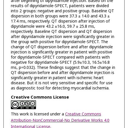
after beginning of dipyridamole injection. Based on the
results of dipyridamole-SPECT, patients were divided
into 2 groups: negative and positive group. Baseline QT
dispersion in both groups were 37.3 ± 14.0 and 43.3 ±
17.4 ms, respectively. QT dispersion after injection of
dipyridamole were 43.2 ±16.0, 59.7 ± 25.8 ms,
respectively. Baseline QT dispersion and QT dispersion
after dipyridamole injection were significantly greater in
the group with positive for dipyridamole-SPECT. The
change of QT dispersion before and after dipyridamole
injection is significantly greater in patient with positive
for dipyridamole-SPECT compared with patients with
negative for dipyridamole-SPECT (5.9±10.3, 16.5±16.8
ms, p=0.032). These findings suggest that the change in
QT dispersion before and after dipyridamole injection is
significantly greater in patient with ischemic heart
disease. But it is not very sensitive and specific for use
as diagnostic tool for detecting myocardial ischemia.
Creative Commons License
This work is licensed under a
Creative Commons
Attribution-NonCommercial-No Derivative Works 4.0
International License
.