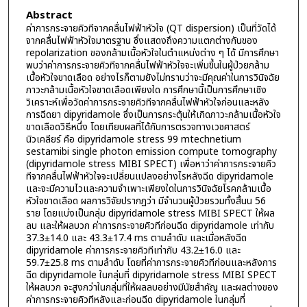
Abstract
ค่าการกระจายคิวทีจากคลื่นไฟฟ้าหัวใจ (QT dispersion) เป็นที่วัดได้
จากคลื่นไฟฟ้าหัวใจมาตรฐาน ซึ่งแสดงถึงความแตกต่างกันของ
repolarization ของกล้ามเนื้อหัวใจในตำแหน่งต่าง ๆ ได้ มีการศึกษา
พบว่าค่าการกระจายคิวทีจากคลื่นไฟฟ้าหัวใจจะเพิ่มขึ้นในผู้ป่วยกล้าม
เนื้อหัวใจขาดเลือด อย่างไรก็ตามยังไม่ทราบว่าจะมีคุณค่าในการวินิจฉัย
ภาวะกล้ามเนื้อหัวใจขาดเลือดเพียงใด การศึกษานี้เป็นการศึกษาเชิง
วิเคราะห์เพื่อวัดค่าการกระจายคิวทีจากคลื่นไฟฟ้าหัวใจก่อนและหลัง
การฉีดยา dipyridamole ซึ่งเป็นการกระตุ้นให้เกิดภาวะกล้ามเนื้อหัวใจ
ขาดเลือดวิธีหนึ่ง โดยเทียบผลที่ได้กับการตรวจทางเวชศาสตร์
นิวเคลียร์ คือ dipyridamole stress 99 mtechnetium
sestamibi single photon emission compute tomography
(dipyridamole stress MIBI SPECT) เพื่อหาว่าค่าการกระจายคิว
ทีจากคลื่นไฟฟ้าหัวใจจะเปลี่ยนแปลงอย่างไรหลังฉีด dipyridamole
และจะมีความไวและความจำเพาะเพียงใดในการวินิจฉัยโรคกล้ามเนื้อ
หัวใจขาดเลือด ผลการวิจัยปรากฏว่า มีจำนวนผู้ป่วยรวมทั้งสิ้นน 56
ราย โดยแบ่งเป็นกลุ่ม dipyridamole stress MIBI SPECT ให้ผล
ลบ และให้ผลบวก ค่าการกระจายคิวทีก่อนฉีด dipyridamole เท่ากับ
37.3±14.0 และ 43.3±17.4 ms ตามลำดับ และเมื่อหลังฉีด
dipyridamole ค่าการกระจายคิวทีเท่ากับ 43.2±16.0 และ
59.7±25.8 ms ตามลำดับ โดยที่ค่าการกระจายคิวทีก่อนและหลังการ
ฉีด dipyridamole ในกลุ่มที่ dipyridamole stress MIBI SPECT
ให้ผลบวก จะสูงกว่าในกลุ่มที่ให้ผลลบอย่างมีนัยสำคัญ และผลต่างของ
ค่าการกระจายคิวทีหลังและก่อนฉีด dipyridamole ในกลุ่มที่