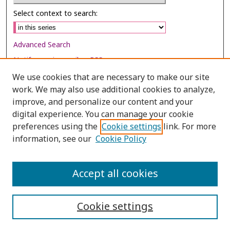
Select context to search:
Advanced Search
Notify me via email or
RSS
We use cookies that are necessary to make our site
Browse
work. We may also use additional cookies to analyze,
improve, and personalize our content and your
Collections
digital experience. You can manage your cookie
Disciplines
preferences using the
Cookie settings
link. For more
Authors
information, see our
Cookie Policy
Author Corner
Accept all cookies
Author FAQ
Cookie settings