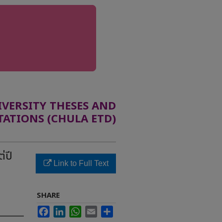
ERSITY THESES AND
TATIONS (CHULA ETD)
่ปี
Link to Full Text
SHARE
Facebook
LinkedIn
WhatsApp
Email
Share