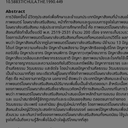
10.58837/CHULA.THE.1990.449
Abstract
การวิจัยครั้งนี้ มีวัตถุประสงค์เพื่อศึกษาและจำแนกประเภทปัญหาสังคมที่นำเสนอ
ภาพยนตร์ โฆษณาส่งเสริมสังคม, หน้าที่ทางสังคมและรูบแบบการจูงใจในภาพยน
โฆษณาส่งเสริมสังคม กลุ่มประชากรในการศึกษาครั้งนี้ คือ ภาพยนตร์โฆษณาส่งเ
สังคมที่จัดทำขั้นตั้งแต่ปี พ.ศ. 2519-2531 จำนวน 200 เรื่อง จากการเก็บรวบร
โดยการบันทึกภาพยนตร์โฆษณาส่งเสริมสังคมทั้งหมดทั้งหมดลงในเทปวีดีโอ ผลก
พบว่า ปัญหาสังคมที่ปรากฏในภาพยนตร์โฆษณาาส่งเสริมสังคม มีจำนวน 13 ปั
ได้แก่ ปัญหาความแห้งแล้ง ปัญหาด้านพลังงาน ปัญหาสิทธิของผู้บริโภค ปัญหา
คอรัปชั่น ปัญหาประชากร ปัญหาคนพิการ ปัญหาภาวะทุพโภชนาการ ปัญหาสิ่งเส
ปัญหาสิ่งแวดล้อมแสะทรัพยากรธรรมชาติ ปัญหา สุขภาพอนามัยและโรคภัยไข้เจ
ปัญหาอาชญากรรมและความปลอดภัยในชีวิตและทรัพย์สิน ปัญหาการจราจร แล
ด้านศีลธรรม วัฒนธรรม แสะจิตใจ โดยนำเสนอปัญหาด้านศีลธรรม วัฒนธรรมแ
เป็นจำนวนมากที่สุด ขณะเดียวกันผู้โฆษณาที่จัดทำภาพยนตร์โฆษณาส่งเสริมสังค
ที่สุด คือ หน่วยงานภาครัฐบาล นอกจากนี้ ยังพบว่า ประเภทปัญหาสังคมและจำน
ภาพยนตร์โฆษณาส่งเสริมสังคมมีปริมาณเพิ่มขึ้นเป็นลำดับตลอดมา สำหรับเนื้อห
ของภาพยนตร์โฆษณาส่งเสริมซึ่งอาศัยแนวคิดหน้าที่ทางสังคมเป็นเกณฑ์ในการวิ
พบว่า ภาพยนตร์โฆษณาส่งเสริมสังคมนำเสนอเนื้อหาหลักด้านการอบรม ขัดเกลา
และ แนะนำสมาชิกให้รู้จักกฎเกณฑ์และระเบียบของสังคม ตลอดจนการถ่ายทอด
วัฒนธรรม ประเพณี และค่านิยม สู่คนรุ่นใหม่มากที่สุด โดยภาพยนตร์โฆษณาส่งเ
สังคมส่วนใหญ่มีวัตถุประสงค์การโฆษณาเพื่อรณรงค์ เผยแพร่ปัญหาสังคมเพื่อป
ส่วนรวม และเกินกว่าครึ่งของภาพยนตร์โฆษณาส่งเสริมสังคมทั้งหมดนิยม ใช้รู
จูงใจที่เน้นถึงความรู้สึกเพื่อโน้มน้าวใจผู้บริโภคมากที่สุด