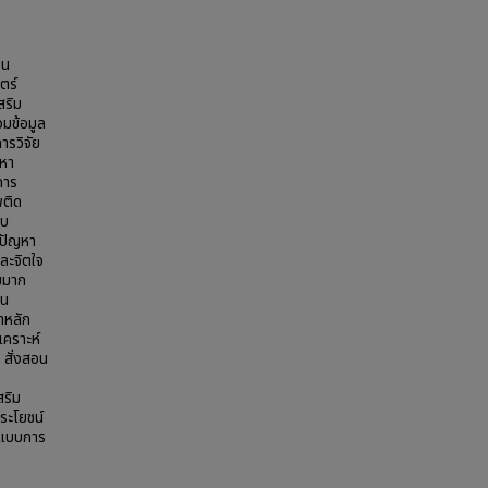
ใน
ตร์
สริม
วมข้อมูล
ารวิจัย
ญหา
การ
พติด
็บ
ะปัญหา
ละจิตใจ
มมาก
วน
าหลัก
เคราะห์
 สั่งสอน
สริม
ระโยชน์
ปแบบการ