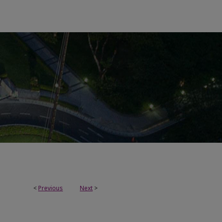
<
Previous
Next
>