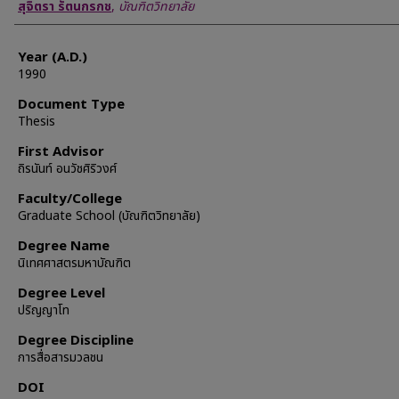
Author
สุจิตรา รัตนกรกช
,
บัณฑิตวิทยาลัย
Year (A.D.)
1990
Document Type
Thesis
First Advisor
ถิรนันท์ อนวัชศิริวงศ์
Faculty/College
Graduate School (บัณฑิตวิทยาลัย)
Degree Name
นิเทศศาสตรมหาบัณฑิต
Degree Level
ปริญญาโท
Degree Discipline
การสื่อสารมวลชน
DOI