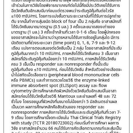
ได้รับการปลูกถ่ายตับที่โรงพยาบาลจุฬาลงกรณ์ทุกคนได้รับคัดเลือกให้
เข้าร่วมในการวิจัยโดยพิจารณาเกณฑ์ต่อไปนี้คือมีประวัติเคยได้รับการ
ฉีดวัคซีนตับอักเสบบีมาก่อนแต่ตรวจพบว่าระดับภูมิคุ้มกันต่อไวรัส
≤100 mIU/mL โดยการแบ่งชั้นตามระยะเวลานับที่ได้รับการปลูกถ่าย
ตับ จากนั้นทำการสุ่มชนิด block of four เป็น 2 กลุ่มคือ อาสาสมัครที่
ได้รับวัคซีนขนาดมาตรฐาน (0.5 มล.) 3 ครั้งและขนาดสองเท่าของ
มาตรฐาน (1 มล.) 3 ครั้งเข้ากล้ามที่เวลา 0-1-6 เดือน โดยผู้ปกครอง
ของอาสาสมัครจะไม่ทราบว่าบุตรหลานได้รับการจัดอยู่ในกลุ่มใด มีการ
นัดติดตามที่ช่วงระยะเวลา (time point) 0, 1, 6, 7-9 และ 9-12
เดือน แบ่งการตอบสนองต่อวัคซีนเป็น 2 กลุ่ม โดยอาสาสมัครที่มีระดับ
ภูมิคุ้มกันมากกว่า 10 mIU/mL ภายหลังได้รับวัคซีนครบ 3 เข็มอาสา
สมัครที่มีระดับภูมิคุ้มกันน้อยกว่า 10 mIU/mL ภายหลังได้รับวัคซีน
ครบ 3 เข็มเป็น responder และ nonresponder ทั้งนี้ระดับ
ภูมิคุ้มกันต้อง ≤10 mIU/mL ก่อนได้รับวัคซีน สำหรับตัวอย่างเลือดจะ
นำไปสกัดเม็ดเลือดขาว (periphearal blood mononuclear cells
หรือ PBMCs) และทำการตรวจโดยวิธี the enzyme-linked
immune absorbent spot (ELISpot) assay และ flow
cytometry มีการศึกษาสะกิดผิวหนังด้วยวัคซีนตับอักเสบบีในอาสา
สมัครก่อนได้รับวัคซีนด้วยวิธี Mantoux และอ่านผลที่ 48 และ 72
ชั่วโมง โดยรอยนูนที่ผิวหนังที่มขนาดไม่น้อยกว่า 5 มิลลิเมตรอ่านผล
เป็นบวก ผลการศึกษาหลักคือสัดส่วนของ responder และ
nonresponder ภายหลังการได้รับวัคซีนและระดับภูมิคุ้มกันที่เวลา 7-
9 เดือน โดยการศึกษานี้จดทะเบียนใน Thai Clinical Trials Registry
with study (TCTR 20180723002) ก่อนเริ่มทำการศึกษา ผลการ
วิจัย อาสาสมัครจำนวน 66 คนได้รับการคัดเลือกตามเกณฑ์และสุ่มเป็น