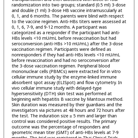
randomization into two groups; standard (0.5 ml) 3-dose
and double (1 ml) 3-dose HB vaccine intramuscularly at
0, 1, and 6 months. The parents were blind with respect
to the vaccine regimen. Anti-HBs titers were assessed at
0, 1, 6, 7-9, and 9-12 months. A participant was
categorized as a responder if the participant had anti-
HBs levels <10 mU/mL before revaccination but had
seroconversion (anti-HBs >10 mU/mL) after the 3-dose
vaccination regimen. Participants were defined as
nonresponders if they had anti-HBs levels <10 mU/mL
before revaccination and had no seroconversion after
the 3-dose vaccination regimen. Peripheral blood
mononuclear cells (PBMCs) were extracted for in vitro
cellular immune study by the enzyme-linked immune
absorbent spot assay (ELISpot) and flow cytometry. In
vivo cellular immune study with delayed-type
hypersensitivity (DTH) skin test was performed at
beginning with hepatitis B vaccine by Mantoux method.
Skin duration was measured by their guardians and the
investigators via pictures at 48 hours and 72 hours after
the test. The induration size ≥ 5 mm and larger than
control was considered positive results. The primary
outcome was the percentage of responders and
geometric mean titer (GMT) of anti-HBs levels at 7-9