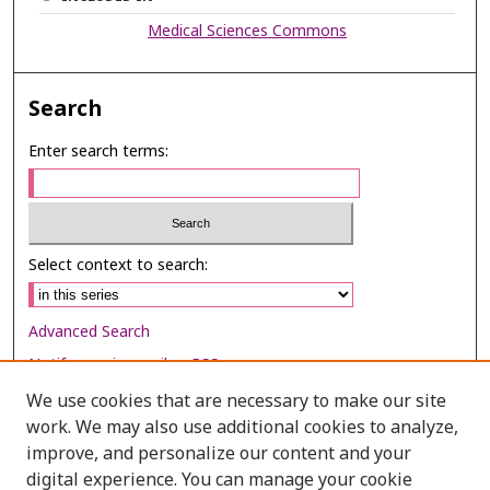
Medical Sciences Commons
Search
Enter search terms:
Select context to search:
Advanced Search
Notify me via email or
RSS
We use cookies that are necessary to make our site
Browse
work. We may also use additional cookies to analyze,
Collections
improve, and personalize our content and your
digital experience. You can manage your cookie
Disciplines