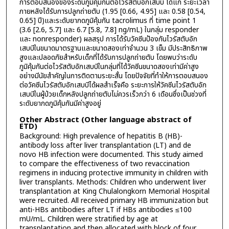
การตอบสนองของระดับภูมิคุ้มกันต่อไวรัสตับอักเสบบี ได้แก่ ระยะเวลา
ภายหลังได้รับการปลูกถ่ายตับ (1.95 [0.66, 4.95] และ 0.58 [0.54,
0.65] ปี)และระดับยากดภูมิคุ้มกัน tacrolimus ที่ time point 1
(3.6 [2.6, 5.7] และ 6.7 [5.8, 7.8] ng/mL) ในกลุ่ม responder
และ nonresponder) ผลสรุป การได้รับวัคซีนป้องกันไวรัสตับอัก
เสบบีในขนาดมาตรฐานและขนาดสองเท่าจำนวน 3 เข็ม มีประสิทธิภาพ
สูงและปลอดภัยสำหรับเด็กที่ได้รับการปลูกถ่ายตับ โดยพบว่าระดับ
ภูมิคุ้มกันต่อไวรัสตับอักเสบบีในกลุ่มที่ได้วัคซีนขนาดสองเท่ามีค่าสูง
อย่างมีนัยสำคัญในการติดตามระยะสั้น โดยปัจจัยที่ทำให้การตอบสนอง
ต่อวัคซีนไวรัสตับอักเสบบีได้ผลสำเร็จคือ ระยะการให้วัคซีนไวรัสตับอัก
เสบบีในผู้ป่วยเด็กหลังปลูกถ่ายตับไม่ควรเร็วกว่า 6 เดือนซึ่งเป็นช่วงที่
ระดับยากดภูมิคุ้มกันมีค่าสูงอยู่
Other Abstract (Other language abstract of
ETD)
Background: High prevalence of hepatitis B (HB)-
antibody loss after liver transplantation (LT) and de
novo HB infection were documented. This study aimed
to compare the effectiveness of two revaccination
regimens in inducing protective immunity in children with
liver transplants. Methods: Children who underwent liver
transplantation at King Chulalongkorn Memorial Hospital
were recruited. All received primary HB immunization but
anti-HBs antibodies after LT if HBs antibodies ≤100
mU/mL. Children were stratified by age at
transplantation and then allocated with block of four