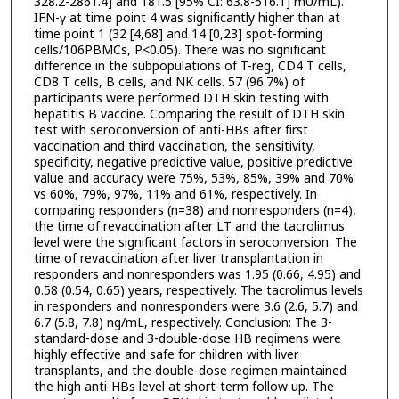
328.2-2861.4] and 181.5 [95% CI: 63.8-516.1] mU/mL).
IFN-γ at time point 4 was significantly higher than at
time point 1 (32 [4,68] and 14 [0,23] spot-forming
cells/106PBMCs, P<0.05). There was no significant
difference in the subpopulations of T-reg, CD4 T cells,
CD8 T cells, B cells, and NK cells. 57 (96.7%) of
participants were performed DTH skin testing with
hepatitis B vaccine. Comparing the result of DTH skin
test with seroconversion of anti-HBs after first
vaccination and third vaccination, the sensitivity,
specificity, negative predictive value, positive predictive
value and accuracy were 75%, 53%, 85%, 39% and 70%
vs 60%, 79%, 97%, 11% and 61%, respectively. In
comparing responders (n=38) and nonresponders (n=4),
the time of revaccination after LT and the tacrolimus
level were the significant factors in seroconversion. The
time of revaccination after liver transplantation in
responders and nonresponders was 1.95 (0.66, 4.95) and
0.58 (0.54, 0.65) years, respectively. The tacrolimus levels
in responders and nonresponders were 3.6 (2.6, 5.7) and
6.7 (5.8, 7.8) ng/mL, respectively. Conclusion: The 3-
standard-dose and 3-double-dose HB regimens were
highly effective and safe for children with liver
transplants, and the double-dose regimen maintained
the high anti-HBs level at short-term follow up. The