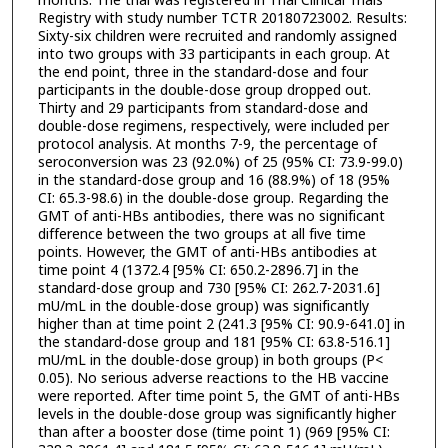
months. The trial was registered in Thai Clinical Trials
Registry with study number TCTR 20180723002. Results:
Sixty-six children were recruited and randomly assigned
into two groups with 33 participants in each group. At
the end point, three in the standard-dose and four
participants in the double-dose group dropped out.
Thirty and 29 participants from standard-dose and
double-dose regimens, respectively, were included per
protocol analysis. At months 7-9, the percentage of
seroconversion was 23 (92.0%) of 25 (95% CI: 73.9-99.0)
in the standard-dose group and 16 (88.9%) of 18 (95%
CI: 65.3-98.6) in the double-dose group. Regarding the
GMT of anti-HBs antibodies, there was no significant
difference between the two groups at all five time
points. However, the GMT of anti-HBs antibodies at
time point 4 (1372.4 [95% CI: 650.2-2896.7] in the
standard-dose group and 730 [95% CI: 262.7-2031.6]
mU/mL in the double-dose group) was significantly
higher than at time point 2 (241.3 [95% CI: 90.9-641.0] in
the standard-dose group and 181 [95% CI: 63.8-516.1]
mU/mL in the double-dose group) in both groups (P<
0.05). No serious adverse reactions to the HB vaccine
were reported. After time point 5, the GMT of anti-HBs
levels in the double-dose group was significantly higher
than after a booster dose (time point 1) (969 [95% CI: