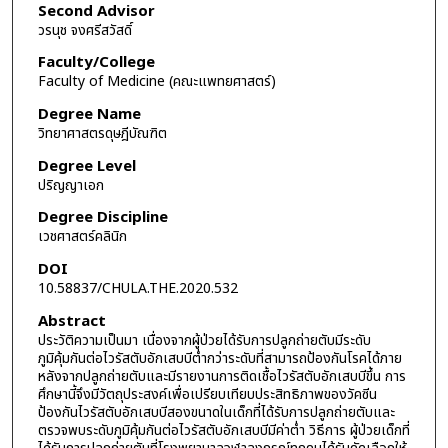
Second Advisor
วรนุช จงศรีสวัสดิ์
Faculty/College
Faculty of Medicine (คณะแพทยศาสตร์)
Degree Name
วิทยาศาสตรดุษฎีบัณฑิต
Degree Level
ปริญญาเอก
Degree Discipline
เวชศาสตร์คลินิก
DOI
10.58837/CHULA.THE.2020.532
Abstract
ประวัติความเป็นมา เนื่องจากผู้ป่วยได้รับการปลูกถ่ายตับมีระดับ
ภูมิคุ้มกันต่อไวรัสตับอักเสบบีต่ำกว่าระดับที่สามารถป้องกันโรคได้ภาย
หลังจากปลูกถ่ายตับและมีรายงานการติดเชื้อไวรัสตับอักเสบบีขึ้น การ
ศึกษานี้จึงมีวัตถุประสงค์เพื่อเปรียบเทียบประสิทธิภาพของวัคซีน
ป้องกันไวรัสตับอักเสบบีสองขนาดในเด็กที่ได้รับการปลูกถ่ายตับและ
ตรวจพบระดับภูมิคุ้มกันต่อไวรัสตับอักเสบบีมีค่าต่ำ วิธีการ ผู้ป่วยเด็กที่