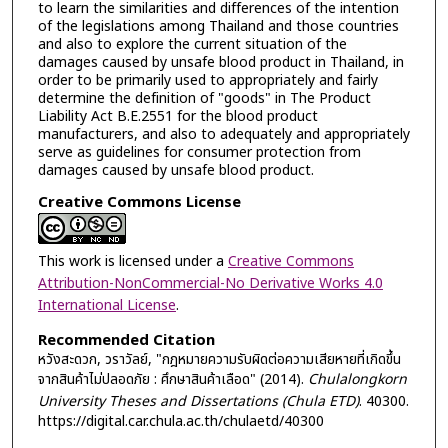
to learn the similarities and differences of the intention
of the legislations among Thailand and those countries
and also to explore the current situation of the
damages caused by unsafe blood product in Thailand, in
order to be primarily used to appropriately and fairly
determine the definition of "goods" in The Product
Liability Act B.E.2551 for the blood product
manufacturers, and also to adequately and appropriately
serve as guidelines for consumer protection from
damages caused by unsafe blood product.
Creative Commons License
This work is licensed under a
Creative Commons
Attribution-NonCommercial-No Derivative Works 4.0
International License
.
Recommended Citation
หวังสะดวก, วราวัลย์, "กฎหมายความรับผิดต่อความเสียหายที่เกิดขึ้น
จากสินค้าไม่ปลอดภัย : ศึกษาสินค้าเลือด" (2014).
Chulalongkorn
University Theses and Dissertations (Chula ETD)
. 40300.
https://digital.car.chula.ac.th/chulaetd/40300