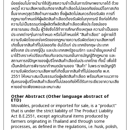
น้อยย่อมไม่อาจนำมาใช้ปฏิเสธความจำเป็นในการรักษาพยาบาลได้ ด้วย
เหตุนี้ ความเสียหายอันเกิดจากสินค้าเลือดไม่ปลอดภัยย่อมมีโอกาสเกิด
ขึ้นจากเหตุสุดวิสัยด้านการผลิต ซึ่งผู้ผลิตไม่สมควรต้องรับผิด การที่
กฎหมายกำหนดให้ผู้ผลิตสินค้าเลือดต้องรับผิดในทุกกรณี จึงก่อให้เกิด
ความไม่เป็นธรรมต่อผู้ผลิตที่ผลิตสินค้าเลือดเพื่อประโยชน์ของ
สาธารณชน ดังนั้น ผู้วิจัยจึงได้ทำการศึกษาถึงเหตุผล ความจำเป็นของ
ประเทศต่างๆในการกำหนด หรือไม่กำหนดให้ “สินค้าเลือด" อยู่ภายใต้
ความรับผิดโดยเคร่งครัดของกฎหมายความรับผิดต่อความเสียหายที่
เกิดขึ้นจากสินค้าที่ไม่ปลอดภัย อันได้แก่ ประเทศอังกฤษ ประเทศ
ฝรั่งเศส ประเทศญี่ปุ่น และประเทศสหรัฐอเมริกา และนำข้อมูลเหล่านี้
มาใช้วิเคราะห์เปรียบเทียบกับเจตนารมณ์ในการบัญญัติกฎหมาย และ
สถานการณ์ปัญหาของผู้บริโภคสินค้าเลือดในประเทศไทย ทั้งนี้ เพื่อใช้
เป็นหลักในการพิจารณากำหนดนิยามของ “สินค้า" ในพระราชบัญญัติ
ความรับผิดต่อความเสียหายที่เกิดขึ้นจากสินค้าที่ไม่ปลอดภัย พ.ศ.
2551 ให้เหมาะสมเป็นธรรมต่อผู้ผลิตสินค้าเลือด พร้อมกับหาแนวทาง
คุ้มครองผู้บริโภคสินค้าเลือดที่ไม่ปลอดภัยให้ได้รับการเยียวยาความเสีย
หายอย่างเพียงพอและเหมาะสม
Other Abstract (Other language abstract of
ETD)
Movables, produced or imported for sale, is a "product"
that is under the strict liability of The Product Liability
Act B.E.2551, except agricultural items produced by
farmers originating in Thailand and through some
processes, as defined in the regulations, i.e. husk, polish,