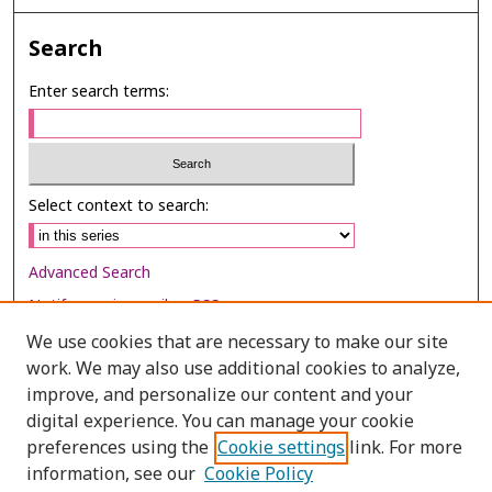
Search
Enter search terms:
Select context to search:
Advanced Search
Notify me via email or
RSS
We use cookies that are necessary to make our site
Browse
work. We may also use additional cookies to analyze,
Collections
improve, and personalize our content and your
digital experience. You can manage your cookie
Disciplines
preferences using the
Cookie settings
link. For more
Authors
information, see our
Cookie Policy