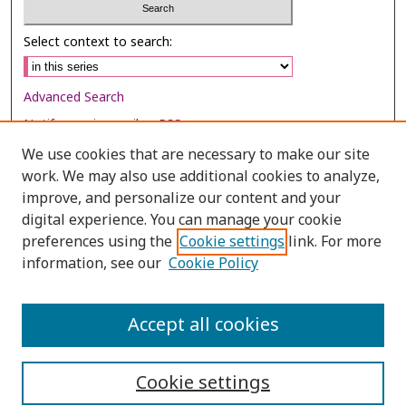
Select context to search:
Advanced Search
Notify me via email or
RSS
We use cookies that are necessary to make our site
Browse
work. We may also use additional cookies to analyze,
improve, and personalize our content and your
Collections
digital experience. You can manage your cookie
Disciplines
preferences using the
Cookie settings
link. For more
Authors
information, see our
Cookie Policy
Author Corner
Accept all cookies
Author FAQ
Cookie settings