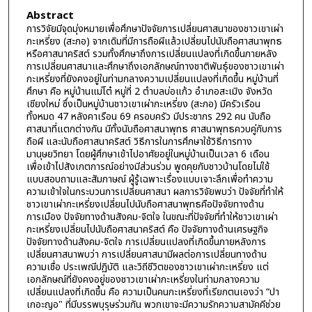
Abstract
การวิจัยมีจุดมุ่งหมายเพื่อศึกษาปัจจัยการเปลี่ยนศาสนาของชาวเขาเผ่า
กะเหรี่ยง (สะกอ) จากเดิมที่มีการถือผีแล้วเปลี่ยนไปนับถือศาสนาพุทธ
หรือศาสนาคริสต์ รวมทั้งศึกษาถึงการเปลี่ยนแปลงที่เกิดขึ้นภายหลัง
การเปลี่ยนศาสนาและศึกษาถึงเอกลักษณ์ทางชาติพันธุ์ของชาวเขาเผ่า
กะเหรี่ยงที่ยังคงอยู่ในท่ามกลางความเปลี่ยนแปลงที่เกิดขึ้น หมู่บ้านที่
ศึกษา คือ หมู่บ้านแม่โต๋ หมู่ที่ 2 ตำบลบ่อแก้ว อำเภอสะเมิง จังหวัด
เชียงใหม่ ซึ่งเป็นหมู่บ้านชาวเขาเผ่ากะเหรี่ยง (สะกอ) มีครัวเรือน
ทั้งหมด 47 หลังคาเรือน 69 ครอบครัว มีประชากร 292 คน นับถือ
ศาสนาที่แตกต่างกัน มีทั้งนับถือศาสนาพุทธ ศาสนาพุทธควบคู่กับการ
ถือผี และนับถือศาสนาคริสต์ วิธีการในการศึกษาใช้วิธีการทาง
มานุษยวิทยา โดยผู้ศึกษาเข้าไปอาศัยอยู่ในหมู่บ้านเป็นเวลา 6 เดือน
เพื่อเข้าไปสังเกตการณ์อย่างมีส่วนร่วม พูดคุยกับชาวบ้านโดยไม่ใช้
แบบสอบถามและสัมภาษณ์ ผู้รู้เฉพาะเรื่องแบบเจาะลึกเพื่อทำความ
ความเข้าใจในกระบวนการเปลี่ยนศาสนา ผลการวิจัยพบว่า ปัจจัยที่ทำให้
ชาวเขาเผ่ากะเหรี่ยงเปลี่ยนไปนับถือศาสนาพุทธคือปัจจัยทางด้าน
การเมือง ปัจจัยทางด้านสังคม-จิตใจ ในขณะที่ปัจจัยที่ทำให้ชาวเขาเผ่า
กะเหรี่ยงเปลี่ยนไปนับถือศาสนาคริสต์ คือ ปัจจัยทางด้านเศรษฐกิจ
ปัจจัยทางด้านสังคม-จิตใจ การเปลี่ยนแปลงที่เกิดขึ้นภายหลังการ
เปลี่ยนศาสนาพบว่า การเปลี่ยนศาสนามีผลต่อการเปลี่ยนทางด้าน
ความเชื่อ ประเพณีปฏิบัติ และวิถีชีวิตของชาวเขาเผ่ากะเหรี่ยง แต่
เอกลักษณ์ที่ยังคงอยู่ของชาวเขาเผ่ากะเหรี่ยงในท่ามกลางความ
เปลี่ยนแปลงที่เกิดขึ้น คือ ความเป็นคนกะเหรี่ยงที่เรียกตนเองว่า “ปา
เกอะญอ" ที่มีบรรพบุรุษร่วมกัน พวกเขาจะมีความรักความสามัคคีช่วย