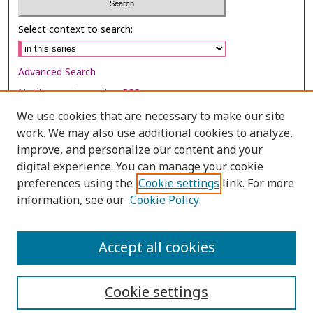
Select context to search:
Advanced Search
Notify me via email or
RSS
We use cookies that are necessary to make our site
Browse
work. We may also use additional cookies to analyze,
improve, and personalize our content and your
Collections
digital experience. You can manage your cookie
Disciplines
preferences using the
Cookie settings
link. For more
Authors
information, see our
Cookie Policy
Author Corner
Accept all cookies
Author FAQ
Cookie settings