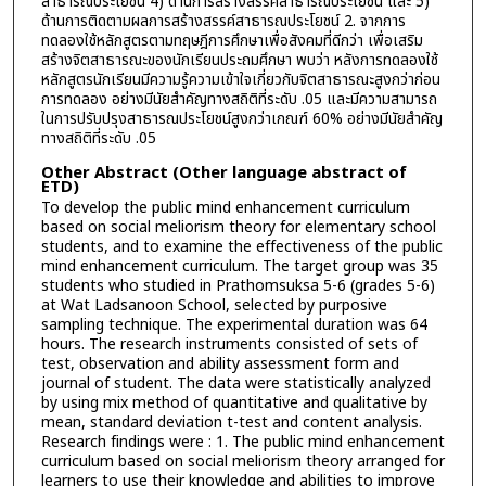
สาธารณประโยชน์ 4) ด้านการสร้างสรรค์สาธารณประโยชน์ และ 5)
ด้านการติดตามผลการสร้างสรรค์สาธารณประโยชน์ 2. จากการ
ทดลองใช้หลักสูตรตามทฤษฎีการศึกษาเพื่อสังคมที่ดีกว่า เพื่อเสริม
สร้างจิตสาธารณะของนักเรียนประถมศึกษา พบว่า หลังการทดลองใช้
หลักสูตรนักเรียนมีความรู้ความเข้าใจเกี่ยวกับจิตสาธารณะสูงกว่าก่อน
การทดลอง อย่างมีนัยสำคัญทางสถิติที่ระดับ .05 และมีความสามารถ
ในการปรับปรุงสาธารณประโยชน์สูงกว่าเกณฑ์ 60% อย่างมีนัยสำคัญ
ทางสถิติที่ระดับ .05
Other Abstract (Other language abstract of
ETD)
To develop the public mind enhancement curriculum
based on social meliorism theory for elementary school
students, and to examine the effectiveness of the public
mind enhancement curriculum. The target group was 35
students who studied in Prathomsuksa 5-6 (grades 5-6)
at Wat Ladsanoon School, selected by purposive
sampling technique. The experimental duration was 64
hours. The research instruments consisted of sets of
test, observation and ability assessment form and
journal of student. The data were statistically analyzed
by using mix method of quantitative and qualitative by
mean, standard deviation t-test and content analysis.
Research findings were : 1. The public mind enhancement
curriculum based on social meliorism theory arranged for
learners to use their knowledge and abilities to improve