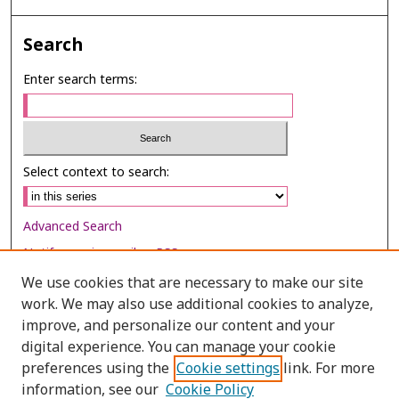
Search
Enter search terms:
Select context to search:
Advanced Search
Notify me via email or
RSS
We use cookies that are necessary to make our site
Browse
work. We may also use additional cookies to analyze,
Collections
improve, and personalize our content and your
digital experience. You can manage your cookie
Disciplines
preferences using the
Cookie settings
link. For more
Authors
information, see our
Cookie Policy