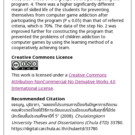
program. 4. There was a higher significantly different
mean of skilled life of the students for preventing
themselves from computer game addiction after
participating the program (P ≤ 0.05) than that of referred
criteria, which is 70%. The data of the step No. 2 was
improved further for constructing the program that
prevented the problems of children addiction to
computer games by using the learning method of a
cooperatively achieving team.
Creative Commons License
This work is licensed under a
Creative Commons
Attribution-NonCommercial-No Derivative Works 4.0
International License
.
Recommended Citation
ขจรบุญ, นุจิอาภา, "ผลของโปรแกรมการป้องกันปัญหาการติดเกม
คอมพิวเตอร์โดยใช้วิธีการเรียนแบบร่วมมือแบบทีมสัมฤทธิ์ที่มีต่อ
นักเรียนชั้นประถมศึกษาปีที่ 5" (2008).
Chulalongkorn
University Theses and Dissertations (Chula ETD)
. 33780.
https://digital.car.chula.ac.th/chulaetd/33780