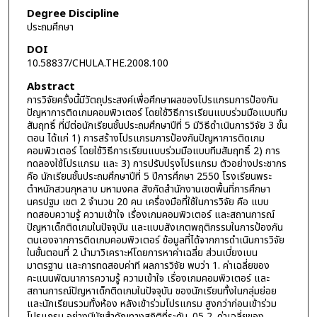
Degree Discipline
ประถมศึกษา
DOI
10.58837/CHULA.THE.2008.100
Abstract
การวิจัยครั้งนี้มีวัตถุประสงค์เพื่อศึกษาผลของโปรแกรมการป้องกัน
ปัญหาการติดเกมคอมพิวเตอร์ โดยใช้วิธีการเรียนแบบร่วมมือแบบทีม
สัมฤทธิ์ ที่มีต่อนักเรียนชั้นประถมศึกษาปีที่ 5 มีวิธีดำเนินการวิจัย 3 ขั้น
ตอน ได้แก่ 1) การสร้างโปรแกรมการป้องกันปัญหาการติดเกม
คอมพิวเตอร์ โดยใช้วิธีการเรียนแบบร่วมมือแบบทีมสัมฤทธิ์ 2) การ
ทดลองใช้โปรแกรม และ 3) การปรับปรุงโปรแกรม ตัวอย่างประชากร
คือ นักเรียนชั้นประถมศึกษาปีที่ 5 ปีการศึกษา 2550 โรงเรียนพระ
ตำหนักสวนกุหลาบ มหามงคล สังกัดสำนักงานเขตพื้นที่การศึกษา
นครปฐม เขต 2 จำนวน 20 คน เครื่องมือที่ใช้ในการวิจัย คือ แบบ
ทดสอบความรู้ ความเข้าใจ เรื่องเกมคอมพิวเตอร์ และสถานการณ์
ปัญหาเด็กติดเกมในปัจจุบัน และแบบสังเกตพฤติกรรมในการป้องกัน
ตนเองจากการติดเกมคอมพิวเตอร์ ข้อมูลที่ได้จากการดำเนินการวิจัย
ในขั้นตอนที่ 2 นำมาวิเคราะห์โดยการหาค่าเฉลี่ย ส่วนเบี่ยงเบน
มาตรฐาน และการทดสอบค่าที ผลการวิจัย พบว่า 1. ค่าเฉลี่ยของ
คะแนนพัฒนาการความรู้ ความเข้าใจ เรื่องเกมคอมพิวเตอร์ และ
สถานการณ์ปัญหาเด็กติดเกมในปัจจุบัน ของนักเรียนทั้งในกลุ่มย่อย
และนักเรียนรวมทั้งห้อง หลังเข้าร่วมโปรแกรม สูงกว่าก่อนเข้าร่วม
โปรแกรม อย่างมีนัยสำคัญทางสถิติที่ระดับ .05 2. ค่าเฉลี่ยของ