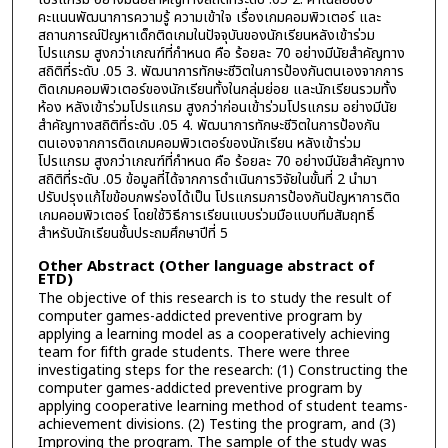
คะแนนพัฒนาการความรู้ ความเข้าใจ เรื่องเกมคอมพิวเตอร์ และ
สถานการณ์ปัญหาเด็กติดเกมในปัจจุบันของนักเรียนหลังเข้าร่วม
โปรแกรม สูงกว่าเกณฑ์ที่กำหนด คือ ร้อยละ 70 อย่างมีนัยสำคัญทาง
สถิติที่ระดับ .05 3. พัฒนาการทักษะชีวิตในการป้องกันตนเองจากการ
ติดเกมคอมพิวเตอร์ของนักเรียนทั้งในกลุ่มย่อย และนักเรียนรวมทั้ง
ห้อง หลังเข้าร่วมโปรแกรม สูงกว่าก่อนเข้าร่วมโปรแกรม อย่างมีนัย
สำคัญทางสถิติที่ระดับ .05 4. พัฒนาการทักษะชีวิตในการป้องกัน
ตนเองจากการติดเกมคอมพิวเตอร์ของนักเรียน หลังเข้าร่วม
โปรแกรม สูงกว่าเกณฑ์ที่กำหนด คือ ร้อยละ 70 อย่างมีนัยสำคัญทาง
สถิติที่ระดับ .05 ข้อมูลที่ได้จากการดำเนินการวิจัยในขั้นที่ 2 นำมา
ปรับปรุงแก้ไขข้อบกพร่องได้เป็น โปรแกรมการป้องกันปัญหาการติด
เกมคอมพิวเตอร์ โดยใช้วิธีการเรียนแบบร่วมมือแบบทีมสัมฤทธิ์
สำหรับนักเรียนชั้นประถมศึกษาปีที่ 5
Other Abstract (Other language abstract of
ETD)
The objective of this research is to study the result of
computer games-addicted preventive program by
applying a learning model as a cooperatively achieving
team for fifth grade students. There were three
investigating steps for the research: (1) Constructing the
computer games-addicted preventive program by
applying cooperative learning method of student teams-
achievement divisions. (2) Testing the program, and (3)
Improving the program. The sample of the study was