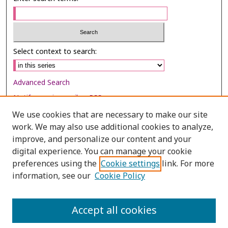
Select context to search:
Advanced Search
Notify me via email or
RSS
We use cookies that are necessary to make our site
Browse
work. We may also use additional cookies to analyze,
Collections
improve, and personalize our content and your
digital experience. You can manage your cookie
Disciplines
preferences using the
Cookie settings
link. For more
Authors
information, see our
Cookie Policy
Author Corner
Author FAQ
Accept all cookies