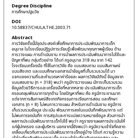
Degree Discipline
การศึกษาปฐมวัย
DOI
10.58837/CHULA.THE.2003.71
Abstract
การวิจัยครั้งนี้มีจุดประสงค์เพื่อศึกษาการประเมินพัฒนาการเด็ก
อนุบาล ในโรงเรียนปฏิรูปการเรียนรู้เพื่อพัฒนาคุณภาพผู้เรียน ด้าน
การวางแผน การดำเนินงาน การนำผลการประเมินพัฒนาการไปใช้และ
ปัญหาที่พบ กลุ่มตัวอย่าง ได้แก่ ครูอนุบาล 318 คน จาก 142
โรงเรียนเครื่องมือ ที่ใช้ในการวิจัย คือ แบบสอบถาม แบบสัมภาษณ์
แบบสังเกต และแบบศึกษาเอกสารนำข้อมูลที่เก็บรวบรวมได้ มา
แจกแจงความถี่และคำนวณหาค่าร้อยละ ผลการวิจัยมีดังนี้ ข้อมูลจาก
แบบสอบถาม (n = 318) พบว่า ครูมีการวางแผน มีการเก็บรวบรวม
ข้อมูลด้วยวิธีการและเครื่องมือที่หลากหลาย ประเมินพัฒนาการเด็ก
ครอบคลุมพัฒนาการทุกด้าน โดยปัญหาที่พบ คือ ครูมีภาระงานมาก
แต่จากการสัมภาษณ์สังเกตกิจกรรมการเรียนการสอน และศึกษา
เอกสาร (n = 8) ไม่พบการวางแผน สำหรับการดำเนินงาน ครูมืการ
เก็บรวบรวมข้อมูล ประเมิน พัฒนาการลงในแบบันทึกพัฒนาการ แต่
ไม่พบการจดบันทึก การสรุปและการแปลความหมายข้อมูล ส่วนการนำ
ผลการประเมินพัฒนาการเด็กไปใช้ พบว่า ครูรายงานผลการประเมินให้
แก่ผู้ปกครอง และผู้บริหาร นอกจากนี้ยังพบว่า ครูมีความเข้าใจที่คลาด
เคลื่อนเกี่ยวกับการประเมินพัฒนาการเด็กอยู่บ้าง ได้แก่ ความรู้ความ
เข้าใจเกี่ยวกับพัฒนาการเด็ก ความเข้าใจเกี่ยวกับการทดสอบ และ