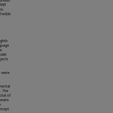
นทัศน์มี
ิที่
วาม
่างมีนัย
ighth
nguage
de
odel
jects
e were
imental
. The
otal of
 means
h
oncept