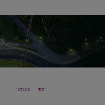
<
Previous
Next
>