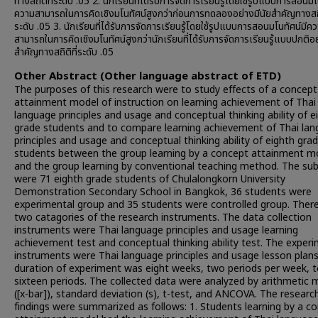
ทางสถิติที่ระดับ .05 2. นักเรียนที่ได้รับการจัดการเรียนรู้โดยใช้รูปแบบการสอนมโ
ความสามารถในการคิดเชิงมโนทัศน์สูงกว่าก่อนการทดลองอย่างมีนัยสำคัญทางสถิต
ระดับ .05 3. นักเรียนที่ได้รับการจัดการเรียนรู้โดยใช้รูปแบบการสอนมโนทัศน์มีค
สามารถในการคิดเชิงมโนทัศน์สูงกว่านักเรียนที่ได้รับการจัดการเรียนรู้แบบปกติอย
สำคัญทางสถิติที่ระดับ .05
Other Abstract (Other language abstract of ETD)
The purposes of this research were to study effects of a concept
attainment model of instruction on learning achievement of Thai
language principles and usage and conceptual thinking ability of e
grade students and to compare learning achievement of Thai la
principles and usage and conceptual thinking ability of eighth gra
students between the group learning by a concept attainment m
and the group learning by conventional teaching method. The sub
were 71 eighth grade students of Chulalongkorn University
Demonstration Secondary School in Bangkok, 36 students were
experimental group and 35 students were controlled group. Ther
two catagories of the research instruments. The data collection
instruments were Thai language principles and usage learning
achievement test and conceptual thinking ability test. The exper
instruments were Thai language principles and usage lesson plans
duration of experiment was eight weeks, two periods per week, t
sixteen periods. The collected data were analyzed by arithmetic
([x-bar]), standard deviation (s), t-test, and ANCOVA. The researc
findings were summarized as follows: 1. Students learning by a c