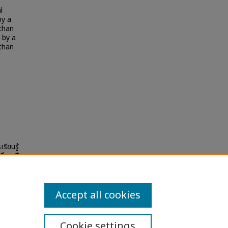
e
l
by a
 than
 by a
 than
รียนรู้
ศึกษาปี
(Chula
Accept all cookies
Cookie settings