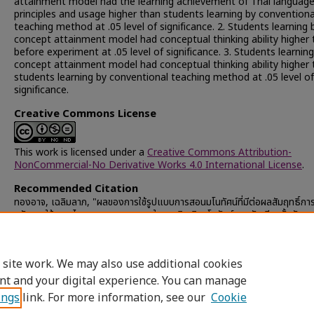
attainment model had the learning achievement of Thai languag
principles and usage higher than students learning by conventiona
teaching method at .05 level of significance. 2. Students learning 
concept attainment model had conceptual thinking ability higher
before experiment at .05 level of significance. 3. Students learning
concept attainment model had conceptual thinking ability higher
students learning by conventional teaching method at .05 level of
significance.
Creative Commons License
This work is licensed under a
Creative Commons Attribution-
NonCommercial-No Derivative Works 4.0 International License
.
Recommended Citation
ทองอาจ, เฉลิมลาภ, "ผลของการใช้รูปแบบการสอนมโนทัศน์ที่มีต่อผลสัมฤทธิ์การเ
หลักการใช้ภาษาไทยและความสามารถในการคิดเชิงมโนทัศน์ของนักเรียนชั้นมัธยม
ที่ 2" (2007).
Chulalongkorn University Theses and Dissertations 
ETD)
. 33070.
https://digital.car.chula.ac.th/chulaetd/33070
 site work. We may also use additional cookies
nt and your digital experience. You can manage
ings
link. For more information, see our
Cookie