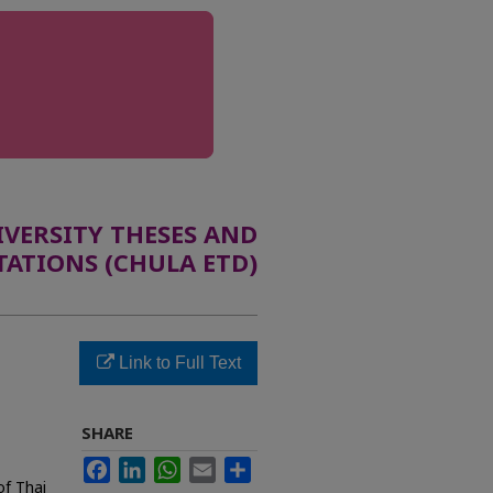
ERSITY THESES AND
TATIONS (CHULA ETD)
Link to Full Text
SHARE
Facebook
LinkedIn
WhatsApp
Email
Share
of Thai