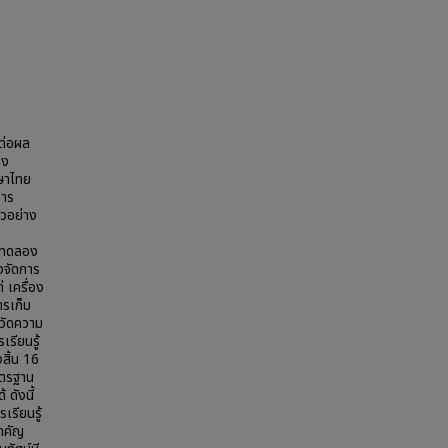
ีต่อผล
อง
าษาไทย
การ
ัวอย่าง
่มทดลอง
งจัดการ
่ เครื่อง
ารเก็บ
บวัดความ
รียนรู้
สิ้น 16
าตรฐาน
ดังนี้
เรียนรู้
สำคัญ