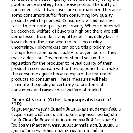
pooling price strategy to increase profits. The utility of
consumers in last two cases are not maximized because
some consumers suffer from consuming low-quality
products with high-priced. Consumers will adjust their
taste to eliminate quality uncertainty. When no ones will
be deceived, welfare of buyers is high but there are still
some losses from deceiving attempt. This utility level is
lower than in the case when there is no quality
uncertainty. Policymakers can solve this problem by
giving information about quality to buyers before they
make a decision. Government should set up the
regulation for the producer to reveal quality of their
product in comparison with others opponents or make
the consumers guide book to explain the feature of
products to consumers. These measures will help
eliminate the quality uncertainty to uninformed
consumers and raises social welfare of market.
Other Abstract (Other language abstract of
ETD)
ข้อมูลของคุณภาพสินค้าเป็นสิ่งจำเป็นและมีผลกระทบต่อการแข่งขันใน
ปัจจุบัน การศึกษานี้มีจุดประสงค์ที่จะอธิบายพฤติกรรมของทั้งผู้ผลิต
และผู้บริโภค เมื่อเกิดความไม่แน่นอนในคุณภาพสินค้าในการแข่งขัน
โดยใช้วิธีการจำลองสถานการณ์แบบมอนติคาร์โล ความไม่แน่นอนใน
คุณภาพสินค้าจะก่อให้เกิดความล้มเหลวของตลาด อีกทั้งลด