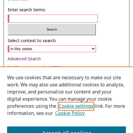
Enter search terms:
Select context to search:
Advanced Search
Notify me via email or
RSS
We use cookies that are necessary to make our site
Browse
work. We may also use additional cookies to analyze,
Collections
improve, and personalize our content and your
digital experience. You can manage your cookie
Disciplines
preferences using the
Cookie settings
link. For more
Authors
information, see our
Cookie Policy
Author Corner
Author FAQ